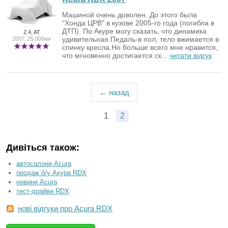
Машиной очень доволен. До этого была
"Хонда ЦРВ" в кузове 2005-го года (погибла в
ДТП). По Акуре могу сказать, что динамика
2.4, AT
удивительная.Педаль-в пол, тело вжимается в
2007, 25.000км
спинку кресла.Но больше всего мне нравится,
что мгновенно достигается ск...
читати відгук
← назад
1
2
Дивіться також:
автосалони Acura
продаж б/у Акура RDX
новини Acura
тест-драйви RDX
нові відгуки про Acura RDX