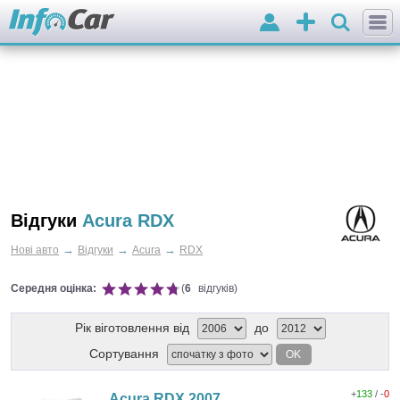
Вхід
Додати
оголошення
Відгуки
Acura RDX
→
→
→
Нові авто
Відгуки
Acura
RDX
Середня оцінка:
(
6
відгуків)
Рік віготовлення від
до
Сортування
OK
+
133
/ -
0
Acura RDX 2007