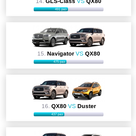
14.
GLS-Class
VS
QX80
491 раз
15.
Navigator
VS
QX80
475 раз
16.
QX80
VS
Duster
437 раз