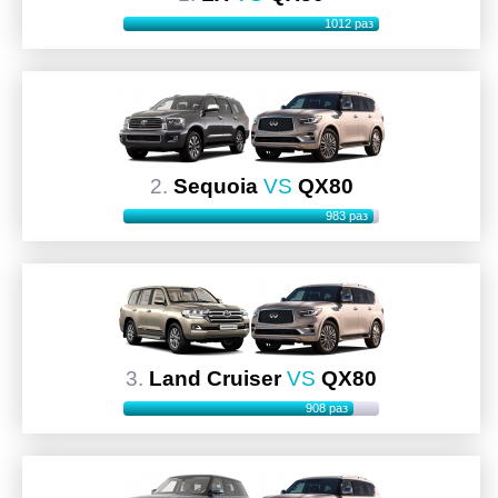
1012 раз
2.
Sequoia
VS
QX80
983 раз
3.
Land Cruiser
VS
QX80
908 раз