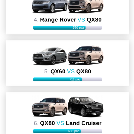
4.
Range Rover
VS
QX80
760 раз
5.
QX60
VS
QX80
711 раз
6.
QX80
VS
Land Cruiser
698 раз