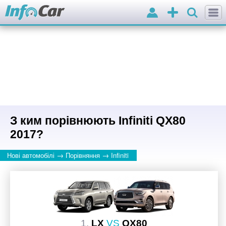
Вхід
Додати
оголошення
З ким порівнюють Infiniti QX80
2017?
→
→
Нові автомобілі
Порівняння
Infiniti
1.
LX
VS
QX80