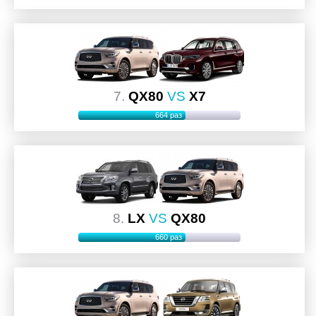
7.
QX80
VS
X7
664 раз
8.
LX
VS
QX80
660 раз