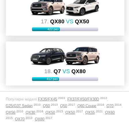
17.
QX80
VS
QX50
422 раз
18.
Q7
VS
QX80
412 раз
2003
2012
Популярні моделі
FX35/FX45
FX37/FX50/FX30D
2010
2013
2017
2016
2014
G25/G37 Sedan
Q50
Q50
Q60 Coupe
Q70
2010
2016
2015
2017
2021
QX56
QX30
QX50
QX50
QX55
QX60
2015
2013
2017
QX70
QX80