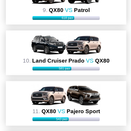
9.
QX80
VS
Patrol
618 раз
10.
Land Cruiser Prado
VS
QX80
581 раз
11.
QX80
VS
Pajero Sport
543 раз