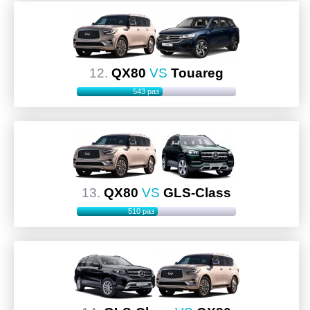
12.
QX80
VS
Touareg
543 раз
13.
QX80
VS
GLS-Class
510 раз