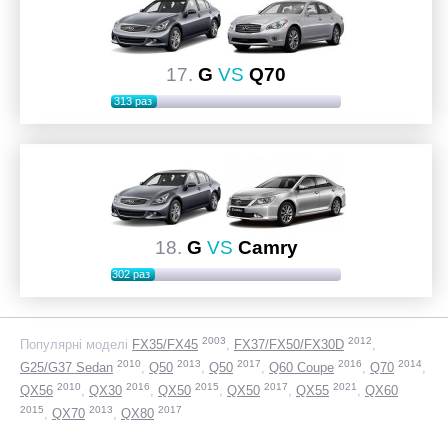
17.
G
VS
Q70
313 раз
18.
G
VS
Camry
302 раз
2003
2012
Популярні моделі
FX35/FX45
FX37/FX50/FX30D
2010
2013
2017
2016
2014
G25/G37 Sedan
Q50
Q50
Q60 Coupe
Q70
2010
2016
2015
2017
2021
QX56
QX30
QX50
QX50
QX55
QX60
2015
2013
2017
QX70
QX80