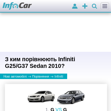
Вхід
Додати
оголошення
З ким порівнюють Infiniti
G25/G37 Sedan 2010?
→
→
Нові автомобілі
Порівняння
Infiniti
1.
G
VS
G