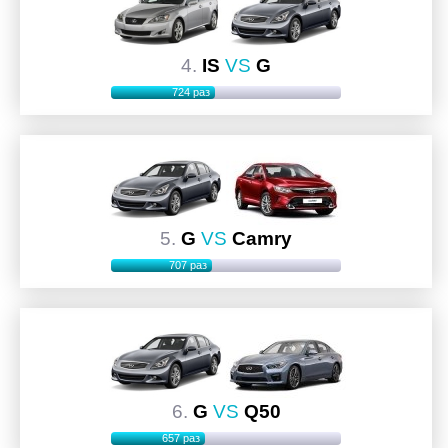
4.
IS
VS
G
724 раз
5.
G
VS
Camry
707 раз
6.
G
VS
Q50
657 раз