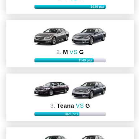
1636 раз
2.
M
VS
G
1349 раз
3.
Teana
VS
G
1021 раз