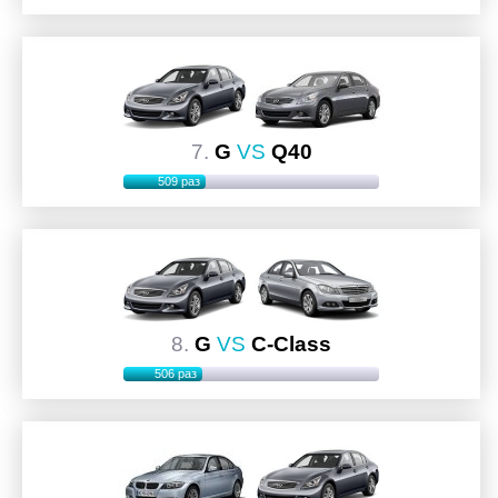
7.
G
VS
Q40
509 раз
8.
G
VS
C-Class
506 раз