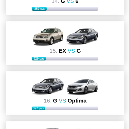
14.
G
VS
6
357 раз
15.
EX
VS
G
329 раз
16.
G
VS
Optima
327 раз