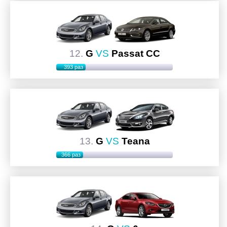
12.
G
VS
Passat CC
393 раз
13.
G
VS
Teana
366 раз