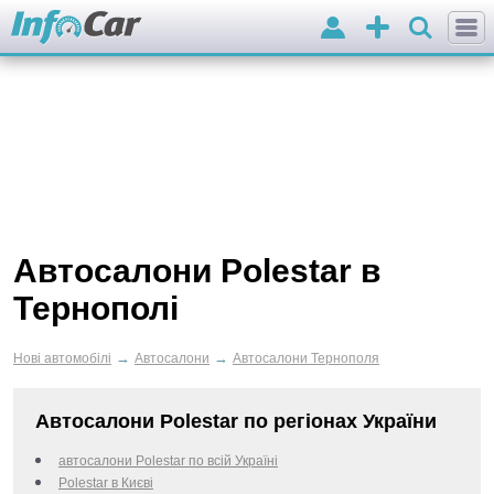
Вхід
Додати
оголошення
Автосалони Polestar в
Тернополі
→
→
Нові автомобілі
Автосалони
Автосалони Тернополя
Автосалони Polestar по регіонах України
автосалони Polestar по всій Україні
Polestar в Києві