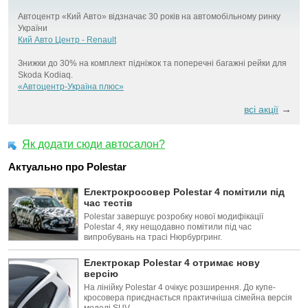
Автоцентр «Кий Авто» відзначає 30 років на автомобільному ринку
України
Кий Авто Центр - Renault
Знижки до 30% на комплект підніжок та поперечні багажні рейки для
Skoda Kodiaq.
«Автоцентр-Україна плюс»
→
всі акції
Як додати сюди автосалон?
Актуально про Polestar
Електрокросовер Polestar 4 помітили під
час тестів
Polestar завершує розробку нової модифікації
Polestar 4, яку нещодавно помітили під час
випробувань на трасі Нюрбургринг.
Електрокар Polestar 4 отримає нову
версію
На лінійку Polestar 4 очікує розширення. До купе-
кросовера приєднається практичніша сімейна версія
моделі SUV.