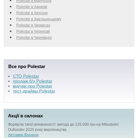
Polestar в Маріуполі
Polestar в Харкові
Polestar в Херсоні
Polestar в Хмельницькому
Polestar в Черкаcах
Polestar в Чернігові
Polestar в Чернівцях
Все про Polestar
СТО Polestar
продаж б/у Polestar
відгуки про Polestar
тест-драйвы Polestar
Акції в салонах
Формула твоєї впевненості: вигода до 125 000 грн на Mitsubishi
Outlander 2025 року виробництва
Автомир-Вінниця