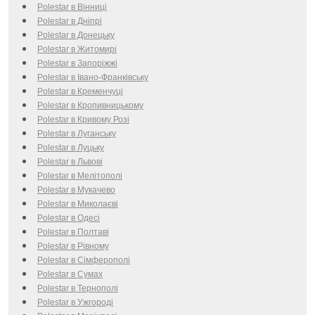
Polestar в Вінниці
Polestar в Дніпрі
Polestar в Донецьку
Polestar в Житомирі
Polestar в Запоріжжі
Polestar в Івано-Франківську
Polestar в Кременчуці
Polestar в Кропивницькому
Polestar в Кривому Розі
Polestar в Луганську
Polestar в Луцьку
Polestar в Львові
Polestar в Мелітополі
Polestar в Мукачево
Polestar в Миколаєві
Polestar в Одесі
Polestar в Полтаві
Polestar в Рівному
Polestar в Сімферополі
Polestar в Сумах
Polestar в Тернополі
Polestar в Ужгороді