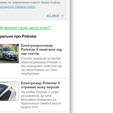
ижка на замовлення нового Skoda Kodiaq
втоцентр-Україна плюс»
→
всі акції
Як додати сюди автосалон?
уально про Polestar
Електрокросовер
Polestar 4 помітили під
час тестів
Polestar завершує розробку
нової модифікації Polestar 4,
яку нещодавно помітили під
час випробувань на трасі
Нюрбургринг.
Електрокар Polestar 4
отримає нову версію
На лінійку Polestar 4 очікує
розширення. До купе-
кросовера приєднається
практичніша сімейна версія
моделі SUV.