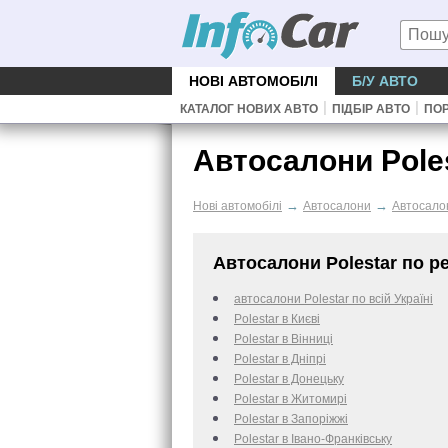
НОВІ АВТОМОБІЛІ
Б/У АВТО
|
|
КАТАЛОГ НОВИХ АВТО
ПІДБІР АВТО
ПОР
Автосалони Pole
→
→
Нові автомобілі
Автосалони
Автосало
Автосалони Polestar по ре
автосалони Polestar по всій Україні
Polestar в Києві
Polestar в Вінниці
Polestar в Дніпрі
Polestar в Донецьку
Polestar в Житомирі
Polestar в Запоріжжі
Polestar в Івано-Франківську