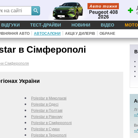
ВІДГУКИ
ТЕСТ-ДРАЙВИ
НОВИНИ
ВІДЕО
МОТО
|
|
|
ІВНЯННЯ АВТО
АВТОСАЛОНИ
АКЦІІ У ДИЛЕРІВ
ОБРАНЕ
star в Сімферополі
В
ни Сімферополя
гіонах України
Polestar в Миколаєві
А
Polestar в Одесі
Лі
Polestar в Полтаві
«А
Polestar в Рівному
Polestar в Сімферополі
Ви
Polestar в Сумах
«А
Polestar в Тернополі