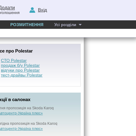
Додати
Вхід
оголошення
РОЗМИТНЕННЯ
Усі розділи
се про Polestar
СТО Polestar
продаж б/у Polestar
відгуки про Polestar
тест-драйвы Polestar
кції в салонах
тня пропозиція на Skoda Karoq
втоцентр-Україна плюс»
гідна пропозиція на Skoda Karoq
втоцентр-Україна плюс»