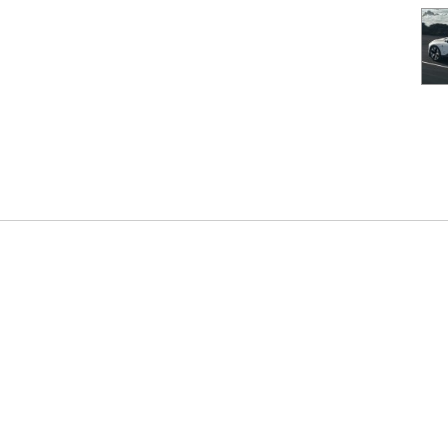
я інформації
Популярні марки:
Новинки в каталозі
Автори
Hyundai
Peugeot
Skoda
Skoda Peaq
айту
Nissan
Mercedes
KIA
MG S6 EV
йність
Renault
Toyota
Ford
MG S9 PHEV