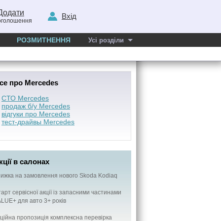
Додати
Вхід
оголошення
РОЗМИТНЕННЯ
Усі розділи
се про Mercedes
СТО Mercedes
продаж б/у Mercedes
відгуки про Mercedes
тест-драйвы Mercedes
кції в салонах
ижка на замовлення нового Skoda Kodiaq
арт сервісної акції із запасними частинами
LUE+ для авто 3+ років
ційна пропозиція комплексна перевірка