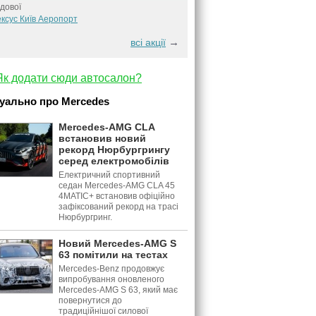
дової
ксус Київ Аеропорт
→
всі акції
Як додати сюди автосалон?
уально про Mercedes
Mercedes-AMG CLA
встановив новий
рекорд Нюрбургрингу
серед електромобілів
Електричний спортивний
седан Mercedes-AMG CLA 45
4MATIC+ встановив офіційно
зафіксований рекорд на трасі
Нюрбургринг.
Новий Mercedes-AMG S
63 помітили на тестах
Mercedes-Benz продовжує
випробування оновленого
Mercedes-AMG S 63, який має
повернутися до
традиційнішої силової