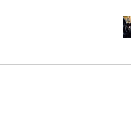
я інформації
Популярні марки:
Новинки в каталозі
Автори
Hyundai
Peugeot
Skoda
MG S6 EV
айту
Nissan
Mercedes
KIA
Skoda Peaq
йність
Renault
Toyota
Ford
Xiaomi YU7