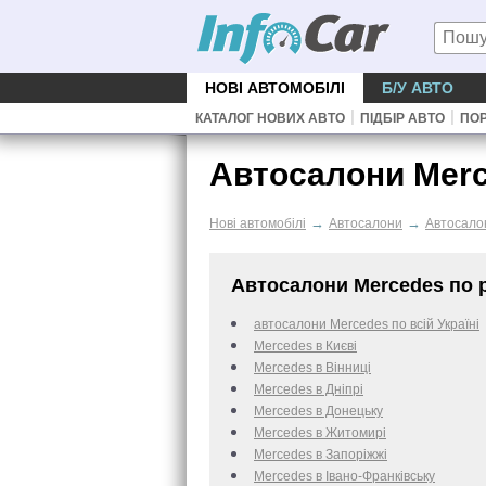
НОВІ АВТОМОБІЛІ
Б/У АВТО
|
|
КАТАЛОГ НОВИХ АВТО
ПІДБІР АВТО
ПОР
Автосалони Merc
→
→
Нові автомобілі
Автосалони
Автосало
Автосалони Mercedes по р
автосалони Mercedes по всій Україні
Mercedes в Києві
Mercedes в Вінниці
Mercedes в Дніпрі
Mercedes в Донецьку
Mercedes в Житомирі
Mercedes в Запоріжжі
Mercedes в Івано-Франківську