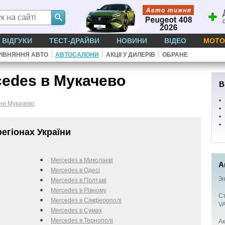
ВІДГУКИ
ТЕСТ-ДРАЙВИ
НОВИНИ
ВІДЕО
МОТО
|
|
|
ІВНЯННЯ АВТО
АВТОСАЛОНИ
АКЦІІ У ДИЛЕРІВ
ОБРАНЕ
edes в Мукачево
В
ни Мукачево
егіонах України
Mercedes в Миколаєві
А
Mercedes в Одесі
Зн
Mercedes в Полтаві
Mercedes в Рівному
Ст
Mercedes в Сімферополі
VA
Mercedes в Сумах
Mercedes в Тернополі
Ак