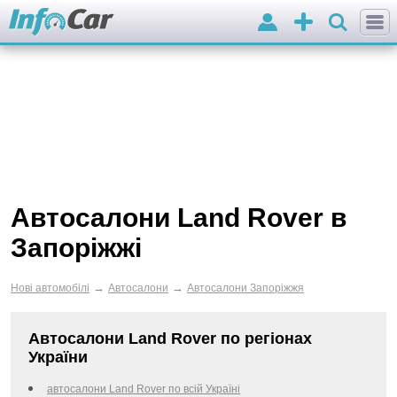
Вхід
Додати
оголошення
Автосалони Land Rover в
Запоріжжі
→
→
Нові автомобілі
Автосалони
Автосалони Запоріжжя
Автосалони Land Rover по регіонах
України
автосалони Land Rover по всій Україні