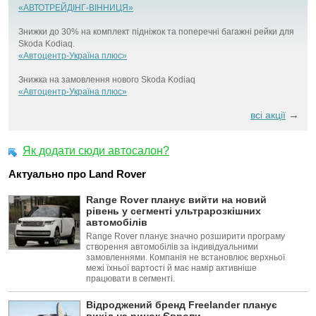
«АВТОТРЕЙДІНГ-ВІННИЦЯ»
Знижки до 30% на комплект підніжок та поперечні багажні рейки для
Skoda Kodiaq.
«Автоцентр-Україна плюс»
Знижка на замовлення нового Skoda Kodiaq
«Автоцентр-Україна плюс»
→
всі акції
Як додати сюди автосалон?
Актуально про Land Rover
Range Rover планує вийти на новий
рівень у сегменті ультрарозкішних
автомобілів
Range Rover планує значно розширити програму
створення автомобілів за індивідуальними
замовленнями. Компанія не встановлює верхньої
межі їхньої вартості й має намір активніше
працювати в сегменті.
Відроджений бренд Freelander планує
вихід на ринок Європи