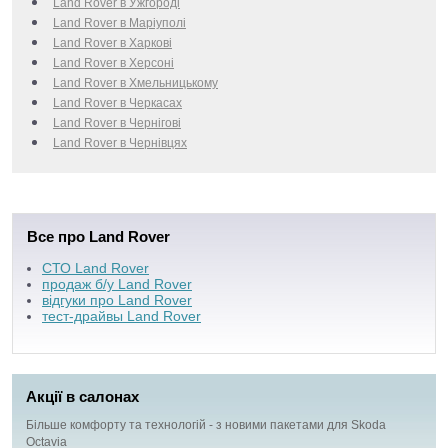
Land Rover в Ужгороді
Land Rover в Маріуполі
Land Rover в Харкові
Land Rover в Херсоні
Land Rover в Хмельницькому
Land Rover в Черкаcах
Land Rover в Чернігові
Land Rover в Чернівцях
Все про Land Rover
СТО Land Rover
продаж б/у Land Rover
відгуки про Land Rover
тест-драйвы Land Rover
Акції в салонах
Більше комфорту та технологій - з новими пакетами для Skoda
Octavia