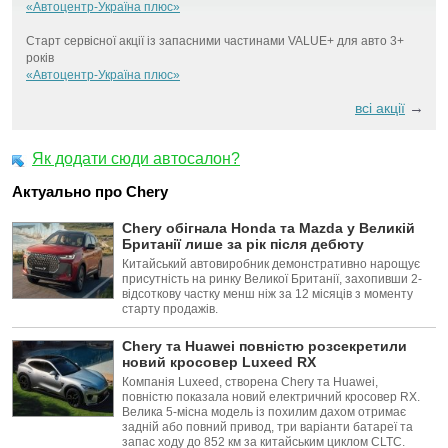
«Автоцентр-Україна плюс»
Старт сервісної акції із запасними частинами VALUE+ для авто 3+
років
«Автоцентр-Україна плюс»
→
всі акції
Як додати сюди автосалон?
Актуально про Chery
Chery обігнала Honda та Mazda у Великій
Британії лише за рік після дебюту
Китайський автовиробник демонстративно нарощує
присутність на ринку Великої Британії, захопивши 2-
відсоткову частку менш ніж за 12 місяців з моменту
старту продажів.
Chery та Huawei повністю розсекретили
новий кросовер Luxeed RX
Компанія Luxeed, створена Chery та Huawei,
повністю показала новий електричний кросовер RX.
Велика 5-місна модель із похилим дахом отримає
задній або повний привод, три варіанти батареї та
запас ходу до 852 км за китайським циклом CLTC.