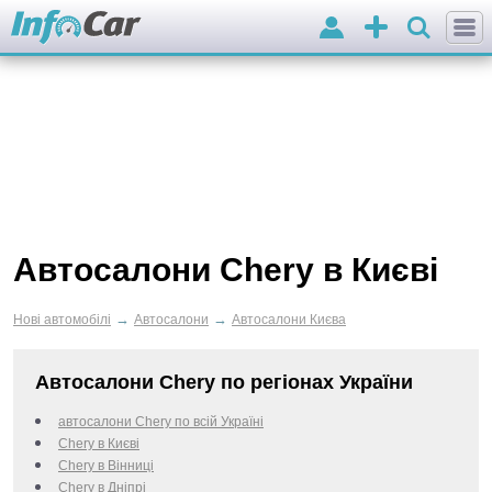
Вхід
Додати
оголошення
Автосалони Chery в Києві
→
→
Нові автомобілі
Автосалони
Автосалони Києва
Автосалони Chery по регіонах України
автосалони Chery по всій Україні
Chery в Києві
Chery в Вінниці
Chery в Дніпрі