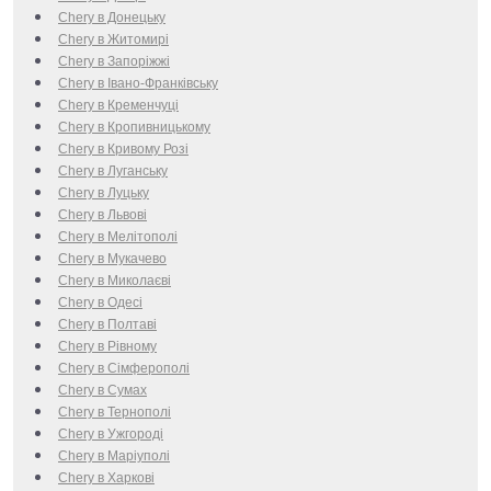
Chery в Донецьку
Chery в Житомирі
Chery в Запоріжжі
Chery в Івано-Франківську
Chery в Кременчуці
Chery в Кропивницькому
Chery в Кривому Розі
Chery в Луганську
Chery в Луцьку
Chery в Львові
Chery в Мелітополі
Chery в Мукачево
Chery в Миколаєві
Chery в Одесі
Chery в Полтаві
Chery в Рівному
Chery в Сімферополі
Chery в Сумах
Chery в Тернополі
Chery в Ужгороді
Chery в Маріуполі
Chery в Харкові