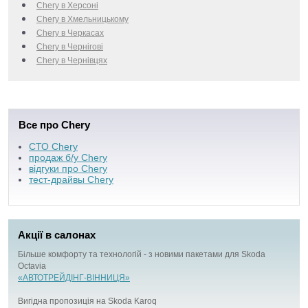
Chery в Херсоні
Chery в Хмельницькому
Chery в Черкаcах
Chery в Чернігові
Chery в Чернівцях
Все про Chery
СТО Chery
продаж б/у Chery
відгуки про Chery
тест-драйвы Chery
Акції в салонах
Більше комфорту та технологій - з новими пакетами для Skoda
Octavia
«АВТОТРЕЙДІНГ-ВІННИЦЯ»
Вигідна пропозиція на Skoda Karoq