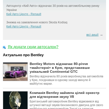
Автоцентр «Кий Авто» відзначає 30 років на автомобільному ринку
України
Кий Авто Центр - Renault
Знижка на замовлення нового Skoda Kodiaq
Кий Авто Центр - Renault
→
всі акції
Як додати сюди автосалон?
Актуально про Bentley
Bentley Motors відзначає 80-річчя
«майстерні» в Крю, представивши
унікальний Continental GTC
Bentley відзначила 80 років виробництва автомобілів
у Крю, поєднавши в одному заході минуле й
майбутнє марки.
Компанія Bentley найняла цілий оркестр
для відтворення звуку V8
Британський автовиробник Bentley відмовився від
штучної імітації звуків бензинового двигуна для свого
майбутнього електромобіля Torcal та записав