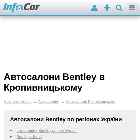
Вхід
Додати
оголошення
Автосалони Bentley в
Кропивницькому
→
→
Нові автомобілі
Автосалони
Автосалони Кропівницького
Автосалони Bentley по регіонах України
автосалони Bentley по всій Україні
Bentley в Києві