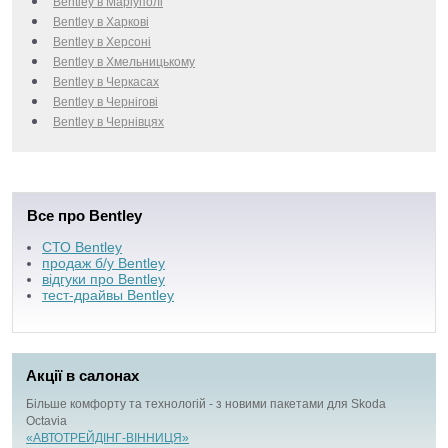
Bentley в Маріуполі
Bentley в Харкові
Bentley в Херсоні
Bentley в Хмельницькому
Bentley в Черкаcах
Bentley в Чернігові
Bentley в Чернівцях
Все про Bentley
СТО Bentley
продаж б/у Bentley
відгуки про Bentley
тест-драйвы Bentley
Акції в салонах
Більше комфорту та технологій - з новими пакетами для Skoda
Octavia
«АВТОТРЕЙДІНГ-ВІННИЦЯ»