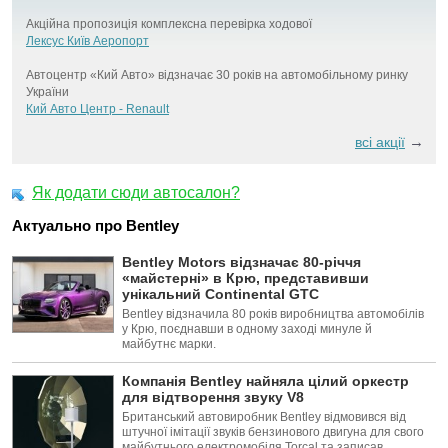
Акційна пропозиція комплексна перевірка ходової
Лексус Київ Аеропорт
Автоцентр «Кий Авто» відзначає 30 років на автомобільному ринку
України
Кий Авто Центр - Renault
→
всі акції
Як додати сюди автосалон?
Актуально про Bentley
Bentley Motors відзначає 80-річчя
«майстерні» в Крю, представивши
унікальний Continental GTC
Bentley відзначила 80 років виробництва автомобілів
у Крю, поєднавши в одному заході минуле й
майбутнє марки.
Компанія Bentley найняла цілий оркестр
для відтворення звуку V8
Британський автовиробник Bentley відмовився від
штучної імітації звуків бензинового двигуна для свого
майбутнього електромобіля Torcal та записав