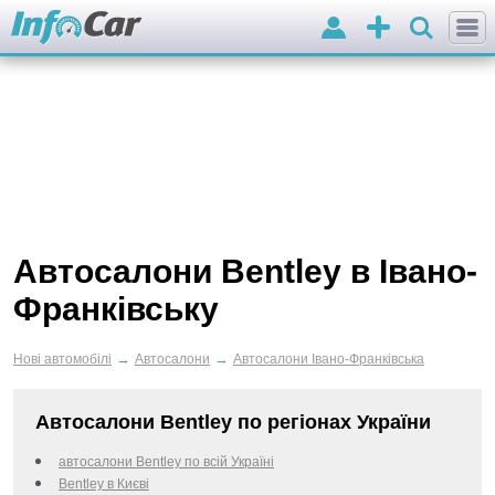
Вхід
Додати
оголошення
Автосалони Bentley в Івано-
Франківську
→
→
Нові автомобілі
Автосалони
Автосалони Івано-Франківська
Автосалони Bentley по регіонах України
автосалони Bentley по всій Україні
Bentley в Києві