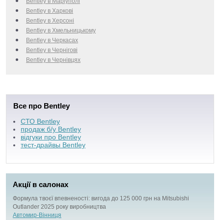
Bentley в Маріуполі
Bentley в Харкові
Bentley в Херсоні
Bentley в Хмельницькому
Bentley в Черкаcах
Bentley в Чернігові
Bentley в Чернівцях
Все про Bentley
СТО Bentley
продаж б/у Bentley
відгуки про Bentley
тест-драйвы Bentley
Акції в салонах
Формула твоєї впевненості: вигода до 125 000 грн на Mitsubishi
Outlander 2025 року виробництва
Автомир-Вінниця