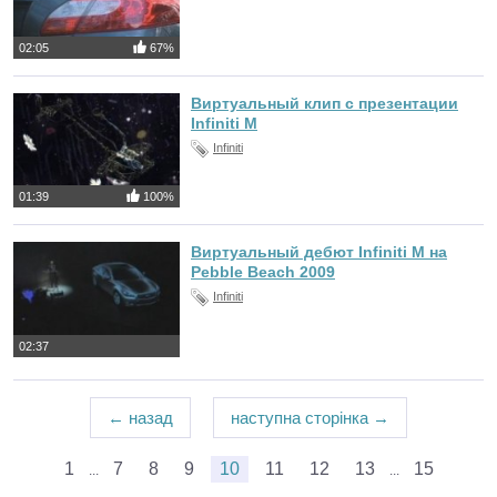
02:05
67%
Виртуальный клип с презентации
Infiniti M
Infiniti
01:39
100%
Виртуальный дебют Infiniti M на
Pebble Beach 2009
Infiniti
02:37
← назад
наступна сторінка →
1
7
8
9
10
11
12
13
15
...
...