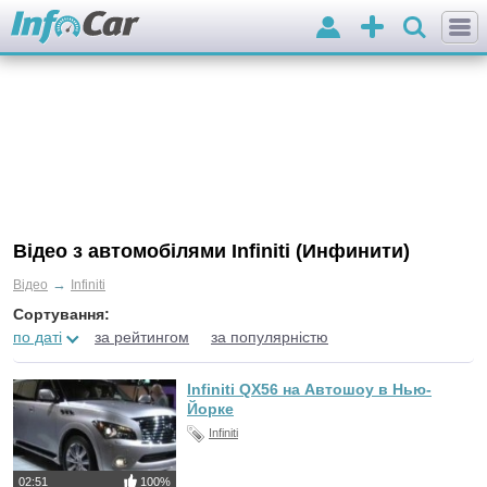
Вхід
Додати
оголошення
Відео з автомобілями Infiniti (Инфинити)
→
Відео
Infiniti
Сортування:
по даті
за рейтингом
за популярністю
Infiniti QX56 на Автошоу в Нью-
Йорке
Infiniti
02:51
100%