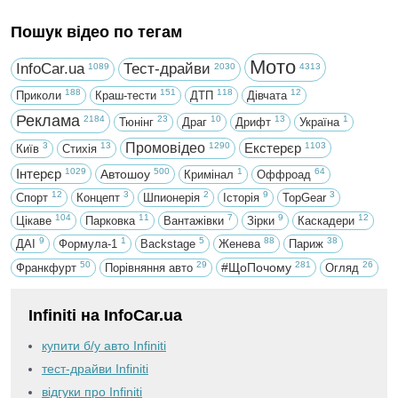
Пошук відео по тегам
Мото
InfoCar.ua
Тест-драйви
1089
2030
4313
188
151
118
12
Приколи
Краш-тести
ДТП
Дівчата
Реклама
2184
23
10
13
1
Тюнінг
Драг
Дрифт
Україна
3
13
Промовідео
1290
Екстерєр
1103
Київ
Стихія
Інтерєр
1029
500
1
64
Автошоу
Кримінал
Оффроад
12
3
2
9
3
Спорт
Концепт
Шпионерія
Історія
TopGear
104
11
7
9
12
Цікаве
Парковка
Вантажівки
Зірки
Каскадери
9
1
5
88
38
ДАІ
Формула-1
Backstage
Женева
Париж
50
29
281
26
#ЩоПочому
Франкфурт
Порівняння авто
Огляд
Infiniti на InfoCar.ua
купити б/у авто Infiniti
тест-драйви Infiniti
відгуки про Infiniti