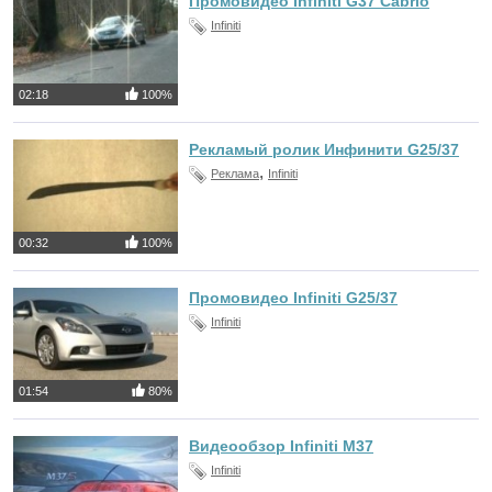
Промовидео Infiniti G37 Cabrio
Infiniti
02:18
100%
Рекламый ролик Инфинити G25/37
,
Реклама
Infiniti
00:32
100%
Промовидео Infiniti G25/37
Infiniti
01:54
80%
Видеообзор Infiniti M37
Infiniti