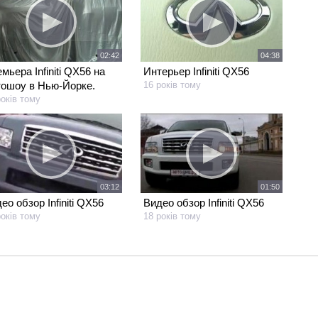
02:42
04:38
мьера Infiniti QX56 на
Интерьер Infiniti QX56
ошоу в Нью-Йорке.
16 років тому
років тому
03:12
01:50
ео обзор Infiniti QX56
Видео обзор Infiniti QX56
років тому
18 років тому