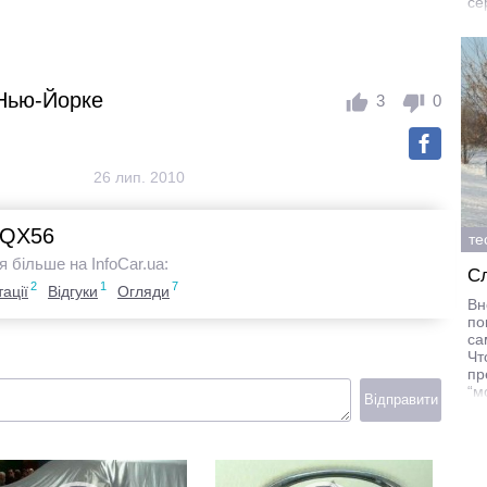
се
ст
 Нью-Йорке
3
0
26 лип. 2010
i QX56
те
я більше на InfoCar.ua:
С
2
1
7
ації
Відгуки
Огляди
Вн
по
са
Чт
пр
“м
Відправити