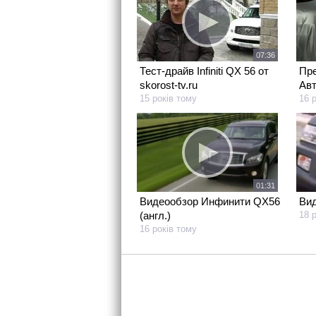
07:36
Тест-драйв Infiniti QX 56 от
Пре
skorost-tv.ru
Авт
15 років тому
16 
01:31
Видеообзор Инфинити QX56
Вид
(англ.)
18 
16 років тому