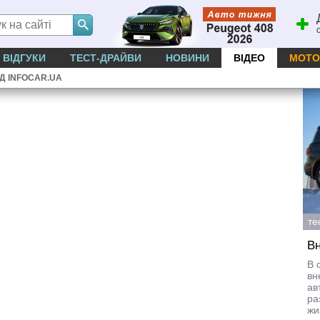
ВІДГУКИ
ТЕСТ-ДРАЙВИ
НОВИНИ
ВІДЕО
МОТО
ІД INFOCAR.UA
те
Вн
В 
вн
ав
ра
жи