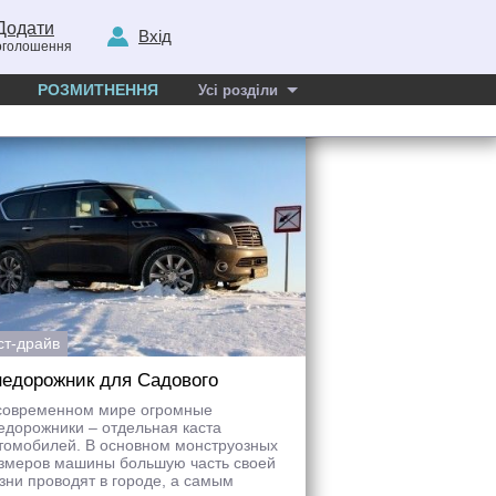
Додати
Вхід
оголошення
РОЗМИТНЕННЯ
Усі розділи
ст-драйв
едорожник для Садового
современном мире огромные
едорожники – отдельная каста
томобилей. В основном монструозных
змеров машины большую часть своей
зни проводят в городе, а самым