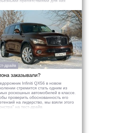
рьезными препятствиями для них
ановятся бордюры да сугробы.
ст-драйв
лона заказывали?
едорожник Infiniti QX56 в новом
колении стремится стать одним из
мых роскошных автомобилей в классе.
обы проверить обоснованность его
етензий на лидерство, мы взяли этого
онстра” на тест-драйв.