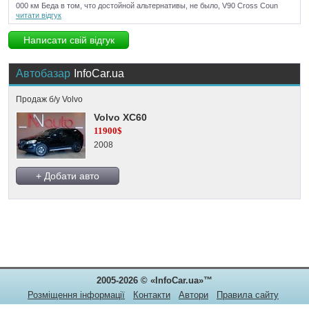
000 км Беда в том, что достойной альтернативы, не было, V90 Cross Coun
читати відгук
Написати свій відгук
Автобазар
InfoCar.ua
Продаж б/у Volvo
Volvo XC60
11900$
2008
+ Добати авто
2005-2026 © «InfoCar.ua»™
Розміщення інформації
Контакти
Автори
Правила сайту
Конфіденційність