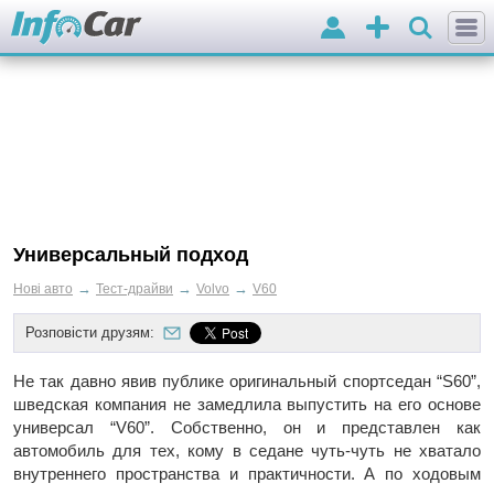
Вхід
Додати
оголошення
Универсальный подход
→
→
→
Нові авто
Тест-драйви
Volvo
V60
Розповісти друзям:
Не так давно явив публике оригинальный спортседан “S60”,
шведская компания не замедлила выпустить на его основе
универсал “V60”. Собственно, он и представлен как
автомобиль для тех, кому в седане чуть-чуть не хватало
внутреннего пространства и практичности. А по ходовым