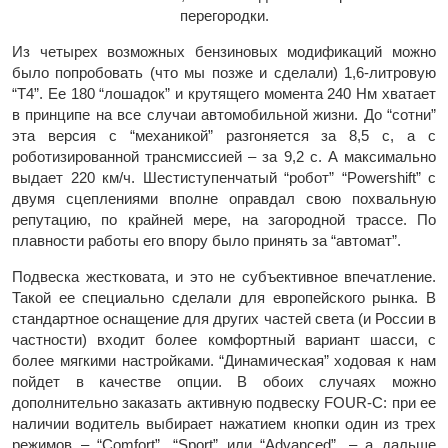
перегородки.
Из четырех возможных бензиновых модификаций можно
было попробовать (что мы позже и сделали) 1,6-литровую
“Т4”. Ее 180 “лошадок” и крутящего момента 240 Нм хватает
в принципе на все случаи автомобильной жизни. До “сотни”
эта версия с “механикой” разгоняется за 8,5 с, а с
роботизированной трансмиссией – за 9,2 с. А максимально
выдает 220 км/ч. Шестиступенчатый “робот” “Powershift” с
двумя сцеплениями вполне оправдал свою похвальную
репутацию, по крайней мере, на загородной трассе. По
плавности работы его впору было принять за “автомат”.
Подвеска жестковата, и это не субъективное впечатление.
Такой ее специально сделали для европейского рынка. В
стандартное оснащение для других частей света (и России в
частности) входит более комфортный вариант шасси, с
более мягкими настройками. “Динамическая” ходовая к нам
пойдет в качестве опции. В обоих случаях можно
дополнительно заказать активную подвеску FOUR-C: при ее
наличии водитель выбирает нажатием кнопки один из трех
режимов – “Comfort”, “Sport” или “Advanced”, – а дальше