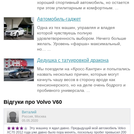
хороший спортивный автомобиль, но остается
при этом утилитарным и комфортным. ...
Автомобиль-гаджет
Одна из тех машин, управляя и владея
которой чувствуешь полную
удовлетворенность выбором. Нечего больше
желать. Уровень «фарша» максимальный,
но… ...
Дедушка с татуировкой дракона
Мы поездили на «Кросс-Кантри» и попытались
назвать несколько причин, которые могут
качнуть чашу весов в сторону вроде как
пенсионерского, но на деле очень бодрого и
пробивного универсала. ...
Відгуки про
Volvo
V60
Виталий
Россия, Москва
05.05.2020
Эту машину я ждал давно. Предыдущий мой автомобиль Volvo
XC70 2012 года уже давно было пора менять, поскольку пробег превысил 200