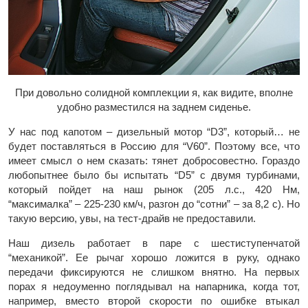
При довольно солидной комплекции я, как видите, вполне
удобно разместился на заднем сиденье.
У нас под капотом – дизельный мотор “D3”, который… не
будет поставляться в Россию для “V60”. Поэтому все, что
имеет смысл о нем сказать: тянет добросовестно. Гораздо
любопытнее было бы испытать “D5” с двумя турбинами,
который пойдет на наш рынок (205 л.с., 420 Нм,
“максималка” – 225-230 км/ч, разгон до “сотни” – за 8,2 с). Но
такую версию, увы, на тест-драйв не предоставили.
Наш дизель работает в паре с шестиступенчатой
“механикой”. Ее рычаг хорошо ложится в руку, однако
передачи фиксируются не слишком внятно. На первых
порах я недоуменно поглядывал на напарника, когда тот,
например, вместо второй скорости по ошибке втыкал