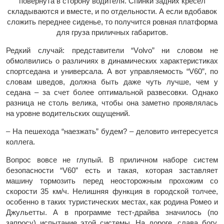
повернута в сторону водителя. Спинки задних кресел
складываются и вместе, и по отдельности. А если вдобавок
сложить переднее сиденье, то получится ровная платформа
для груза приличных габаритов.
Редкий случай: представители “Volvo” ни словом не
обмолвились о различиях в динамических характеристиках
спортседана и универсала. А вот управляемость “V60”, по
словам шведов, должна быть даже чуть лучше, чем у
седана – за счет более оптимальной развесовки. Однако
разница не столь велика, чтобы она заметно проявлялась
на уровне водительских ощущений.
– На пешехода “наезжать” будем? – деловито интересуется
коллега.
Вопрос вовсе не глупый. В приличном наборе систем
безопасности “V60” есть и такая, которая заставляет
машину тормозить перед неосторожным прохожим со
скорости 35 км/ч. Нелишняя функция в городской толчее,
особенно в таких туристических местах, как родина Ромео и
Джульетты. А в программе тест-драйва значилось (по
запросу) испытание этой системы. На дороге, слава богу,