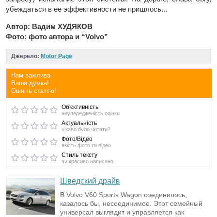
убеждаться в ее эффективности не пришлось...
Автор: Вадим ХУДЯКОВ
Фото: фото автора и “Volvo”
Джерело:
Motor Page
Нам важлива
Ваша думка!
Оцініть статтю!
Об'єктивність
неупередженість оцінки
Актуальність
цікаво було читати?
Фото/Відео
якість фото та відео
Стиль тексту
чи красиво написано
Шведский драйв
В Volvo V60 Sports Wagon соединилось,
казалось бы, несоединимое. Этот семейный
универсал выглядит и управляется как