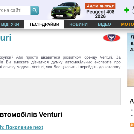
ВІДГУКИ
ТЕСТ-ДРАЙВИ
НОВИНИ
ВІДЕО
МОТО
uri
окупки? Або просто цікавитеся розвитком бренду Venturi. За
ів Ви зможете дізнатися думку автомобільних експертів про
і списку модель Venturi, яка Вас цікавить і перейдіть до каталогу
Д
втомобілів Venturi
sh:
Поколение next