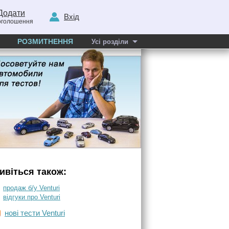
Додати
Вхід
оголошення
РОЗМИТНЕННЯ
Усі розділи
ивіться також:
продаж б/у Venturi
відгуки про Venturi
нові тести Venturi