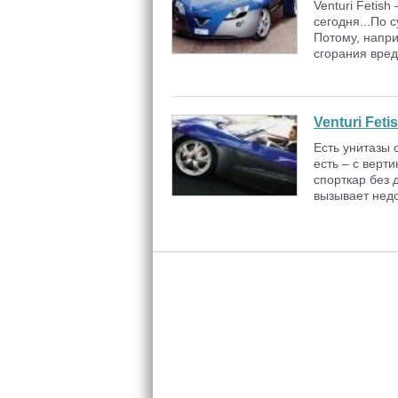
Venturi Fetis
сегодня...По 
Потому, напри
сгорания вред
Venturi Feti
Есть унитазы 
есть – с верт
спорткар без 
вызывает нед