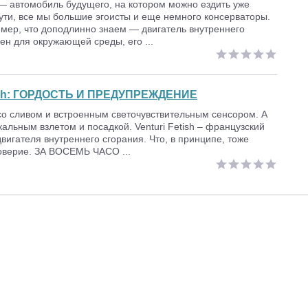
h — автомобиль будущего, на котором можно ездить уже
сути, все мы большие эгоисты и еще немного консерваторы.
мер, что доподлинно знаем — двигатель внутреннего
ен для окружающей среды, его ...
sh:
ГОРДОСТЬ И ПРЕДУПРЕЖДЕНИЕ
со сливом и встроенным светочувствительным сенсором. А
икальным взлетом и посадкой. Venturi Fetish – французский
двигателя внутреннего сгорания. Что, в принципе, тоже
оверие. ЗА ВОСЕМЬ ЧАСО ...