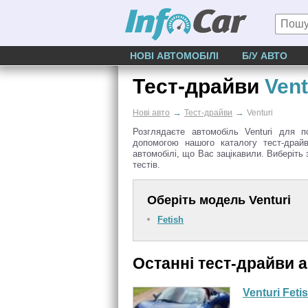
НОВІ АВТОМОБІЛІ
Б/У АВТО
Тест-драйви
Vent
→
→
Нові авто
Тест-драйви
Venturi
Розглядаєте автомобіль Venturi для п
допомогою нашого каталогу тест-драйв
автомобілі, що Вас зацікавили. Виберіть з
тестів.
Оберіть модель Venturi
Fetish
Останні тест-драйви а
Venturi Feti