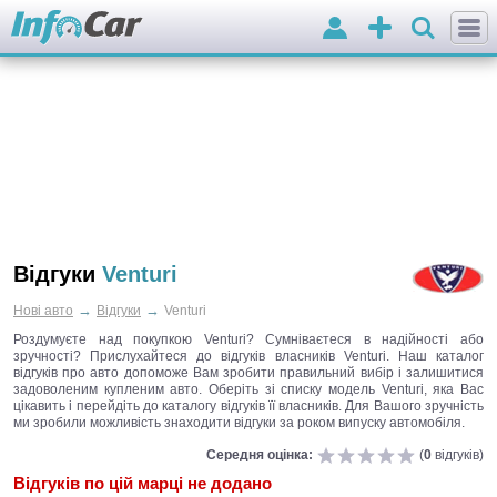
Вхід
Додати
оголошення
Відгуки
Venturi
→
→
Нові авто
Відгуки
Venturi
Роздумуєте над покупкою Venturi? Сумніваєтеся в надійності або
зручності? Прислухайтеся до відгуків власників Venturi. Наш каталог
відгуків про авто допоможе Вам зробити правильний вибір і залишитися
задоволеним купленим авто. Оберіть зі списку модель Venturi, яка Вас
цікавить і перейдіть до каталогу відгуків її власників. Для Вашого зручність
ми зробили можливість знаходити відгуки за роком випуску автомобіля.
Середня оцінка:
(
0
відгуків)
Відгуків по цій марці не додано