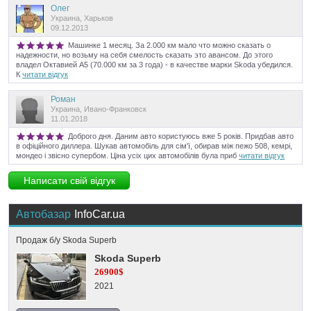
Олег
Украина, Харьков
09.12.2013
Машинке 1 месяц. За 2.000 км мало что можно сказать о
надежности, но возьму на себя смелость сказать это авансом. До этого
владел Октавией А5 (70.000 км за 3 года) - в качестве марки Skoda убедился.
К
читати відгук
Роман
Украина, Ивано-Франковск
11.01.2018
Доброго дня. Даним авто користуюсь вже 5 років. Придбав авто
в офіційного диллера. Шукав автомобіль для сім'ї, обирав між пежо 508, кемрі,
мондео і звісно супербом. Ціна усіх цих автомобілів була приб
читати відгук
Написати свій відгук
Автобазар
InfoCar.ua
Продаж б/у Skoda Superb
Skoda Superb
26900$
2021