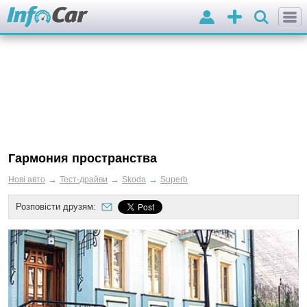
Вхід
Додати
оголошення
Гармония пространства
→
→
→
Нові авто
Тест-драйви
Skoda
Superb
Розповісти друзям: