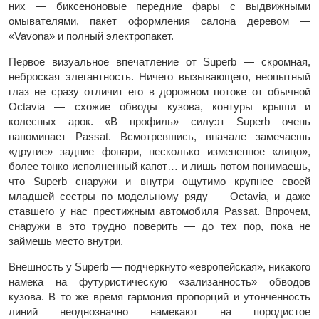
них — биксеноновые передние фары с выдвижными
омывателями, пакет оформления салона деревом —
«Vavona» и полный электропакет.
Первое визуальное впечатление от Superb — скромная,
неброская элегантность. Ничего вызывающего, неопытный
глаз не сразу отличит его в дорожном потоке от обычной
Octavia — схожие обводы кузова, контуры крыши и
колесных арок. «В профиль» силуэт Superb очень
напоминает Passat. Всмотревшись, вначале замечаешь
«другие» задние фонари, несколько измененное «лицо»,
более тонко исполненный капот… и лишь потом понимаешь,
что Superb снаружи и внутри ощутимо крупнее своей
младшей сестры по модельному ряду — Octavia, и даже
ставшего у нас престижным автомобиля Passat. Впрочем,
снаружи в это трудно поверить — до тех пор, пока не
займешь место внутри.
Внешность у Superb — подчеркнуто «европейская», никакого
намека на футуристическую «зализанность» обводов
кузова. В то же время гармония пропорций и утонченность
линий неоднозначно намекают на породистое