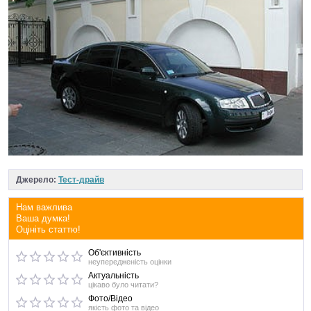
Джерело:
Тест-драйв
Нам важлива
Ваша думка!
Оцініть статтю!
Об'єктивність
неупередженість оцінки
Актуальність
цікаво було читати?
Фото/Відео
якість фото та відео