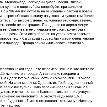
ь. Монопривод необходим дизель песня . Дизайн
чет кузова в виде кубика попробуйте при сильном
тя бы 90км-ч посмотреть на мгновенный расход и потом
м ветром обещаю разницу на угластом кузове тем более
аситесь при высоких ценах на топливо это существенно.
ь особо не пострадает. Поведение на дорога минус
вее. Сравнивать ее с кашкаем не стоит, колея база
ше в разы. Этот авто обречен на успех почти автомат
оверов, если бы старый курс их бы купили очень многие
днем приводе. Правда зачем имитировать ступени в
 непотяно какой езде - это не замер! Нужно было чисто по
20 км и чисто в городе! А так только говорили а
 8 л ( де ж тут экономичность ? ) Мой бензин 1.8 около
порой. На счет машины: Сделать их Трейла удлинненный
 не верно поступили. Тупо переименовали Кашкая+2 в
у, хоть и отличаются от Кашкаевских, но не в лучшую
то конечно оч многовато.. А отсуствие дизеля 1.6. с
е не будет пока 7 местного салона - мегаминус Ниссану!
л бы Кашкай,