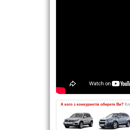
А кого з конкурентів оберете Ви?
Клі