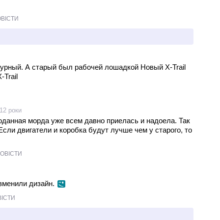
ОВІСТИ
амурный. А старый был рабочей лошадкой Новый X-Trail
-Trail
12 роки
моданная морда уже всем давно приелась и надоела. Так
Если двигатели и коробка будут лучше чем у старого, то
ПОВІСТИ
зменили дизайн.
ВІСТИ