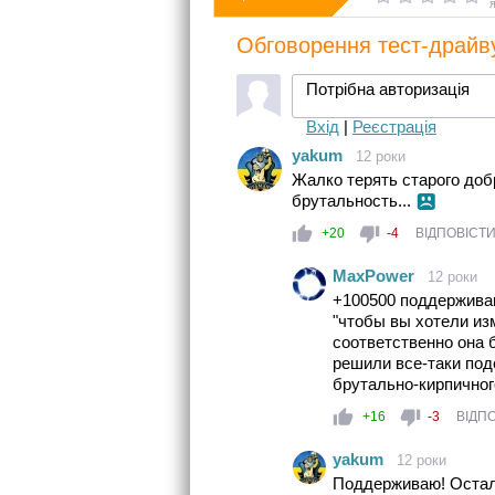
Обговорення тест-драйву
Потрібна авторизація
Вхід
|
Реєстрація
yakum
12 роки
Жалко терять старого доб
брутальность...
+20
-4
ВІДПОВІСТ
MaxPower
12 роки
+100500 поддерживаю
"чтобы вы хотели из
соответственно она б
решили все-таки под
брутально-кирпично
+16
-3
ВІДП
yakum
12 роки
Поддерживаю! Остал