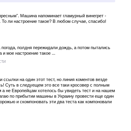
пресным". Машина напоминает гламурный винегрет -
... То ли настроение такое? В любом случае, спасибо!
погода, полдня пережидали дождь, а потом пытались
 и мое настроение такое ...
СТИ
ри ссылки на один этот тест, но линия коментов везде
сь! Суть в следуещем это все таки кросовер с полным
 а не Европейцам хотелось бы увидеть тест и на нашем
агаю по прибытии машины в Украину провести еще один
дорожью и скомпоновать эти два теста как компоновали