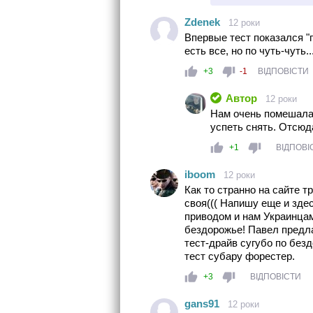
Zdenek
12 роки
Впервые тест показался "
есть все, но по чуть-чуть
+3
-1
ВІДПОВІСТИ
Автор
12 роки
Нам очень помешала 
успеть снять. Отсюда
+1
ВІДПОВІ
iboom
12 роки
Как то странно на сайте т
своя((( Напишу еще и зде
приводом и нам Украинцам
бездорожье! Павел предл
тест-драйв сугубо по без
тест субару форестер.
+3
ВІДПОВІСТИ
gans91
12 роки