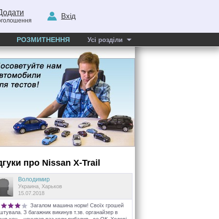
Додати
Вхід
оголошення
РОЗМИТНЕННЯ
Усі розділи
дгуки про
Nissan
X-Trail
Володимир
Украина, Харьков
15.07.2018
Загалом машина норм! Своїх грошей
штувала. З багажник викинув т.зв. органайзер в