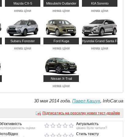
Mazda CX-5
Mitsubishi Outlander
KIA Sorento
нема ціни
нема ціни
нема ціни
Subaru Forester
Ford Kuga
Hyundai Grand Santa Fe (Maxcruz)
нема ціни
нема ціни
нема ціни
Nissan X-Trail
нема ціни
30 мая 2014 года.
Павел Кащук
, InfoCar.ua
Підписатись на розсилку нових тест-драйвів
Об'єктивність
Актуальність
неупередженість оцінки
цікаво було читати?
Фото/Відео
Стиль тексту