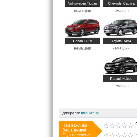
Volkswagen Tiguan
Chevrolet Captiva
нема ціни
нема ціни
Honda CR-V
Toyota RAV4
нема ціни
нема ціни
Renault Koleos
нема ціни
Джерело:
InfoCar.ua
Нам важлива
Ваша думка!
Оцініть статтю!