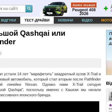
ВІДГУКИ
ТЕСТ-ДРАЙВИ
НОВИНИ
ВІДЕО
МОТО
ольшой Qashqai или
nder
il
 устали 14 лет "марафетить" квадратный кузов X-Trail и
овый автомобиль, который стал вторым после Pathfinder
Ві
ой линейки Nissan. Однако нами X-Trail сегодня
шой Qashqai", поскольку именно с Кашкая мы начали
рессивного японского бренда.
ко