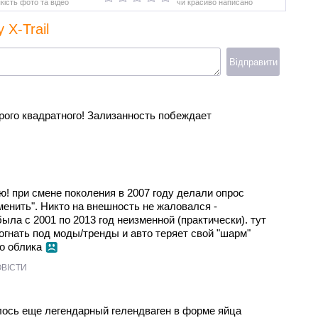
якість фото та відео
чи красиво написано
 X-Trail
Відправити
рого квадратного! Зализанность побеждает
И
! при смене поколения в 2007 году делали опрос
менить". Никто на внешность не жаловался -
ыла с 2001 по 2013 год неизменной (практически). тут
огнать под моды/тренды и авто теряет свой "шарм"
го облика
ОВІСТИ
ось еще легендарный гелендваген в форме яйца