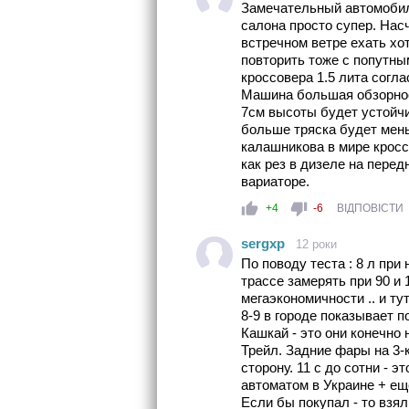
Замечательный автомобил
салона просто супер. Нас
встречном ветре ехать хо
повторить тоже с попутны
кроссовера 1.5 лита согл
Машина большая обзорност
7см высоты будет устойчи
больше тряска будет мень
калашникова в мире кросс
как рез в дизеле на пере
вариаторе.
+4
-6
ВІДПОВІСТИ
sergxp
12 роки
По поводу теста : 8 л при
трассе замерять при 90 и 1
мегаэкономичности .. и тут
8-9 в городе показывает 
Кашкай - это они конечно
Трейл. Задние фары на 3-к
сторону. 11 с до сотни - э
автоматом в Украине + ещ
Если бы покупал - то взя