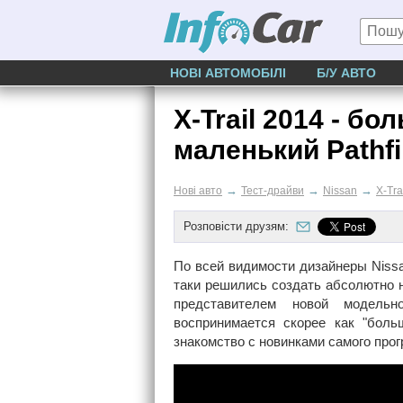
НОВІ АВТОМОБІЛІ
Б/У АВТО
X-Trail 2014 - б
маленький Pathfi
→
→
→
Нові авто
Тест-драйви
Nissan
X-Tra
Розповісти друзям:
По всей видимости дизайнеры Nissan
таки решились создать абсолютно н
представителем новой модельн
воспринимается скорее как "боль
знакомство с новинками самого прог