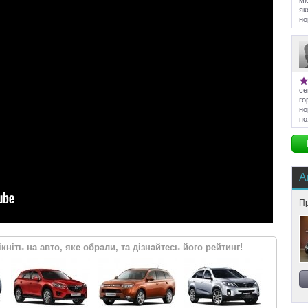
мі
як
но
се
го
но
по
А
Пр
кніть на авто, яке обрали, та дізнайтесь його рейтинг!