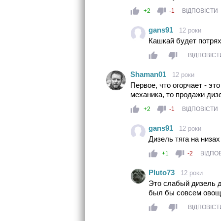
+2
-1
ВІДПОВІСТИ
gans91
12 роки
Кашкай будет потрях
ВІДПОВІСТ
Shaman01
12 роки
Первое, что огорчает - эт
механика, то продажи диз
+2
-1
ВІДПОВІСТИ
gans91
12 роки
Дизель тяга на низа
+1
-2
ВІДПО
Pluto73
12 роки
Это слабый дизель д
был бы совсем овоще
ВІДПОВІСТ