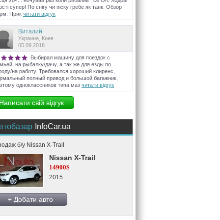
сця хоч... ночував раз коли рибалив , се ОК. Ходові
ості супер! По снігу чи піску гребе як танк. Обзор
рм. Прик
читати відгук
Виталий
Украина, Киев
05.09.2018
Выбирал машину для поездок с
мьей, на рыбалку/дачу, а так же для езды по
роду/на работу. Требовался хороший клиренс,
рмальный полный привод и большой багажник,
этому одноклассников типа маз
читати відгук
Написати свій відгук
втобазар
InfoCar.ua
одаж б/у Nissan X-Trail
Nissan X-Trail
14900$
2015
+ Добати авто