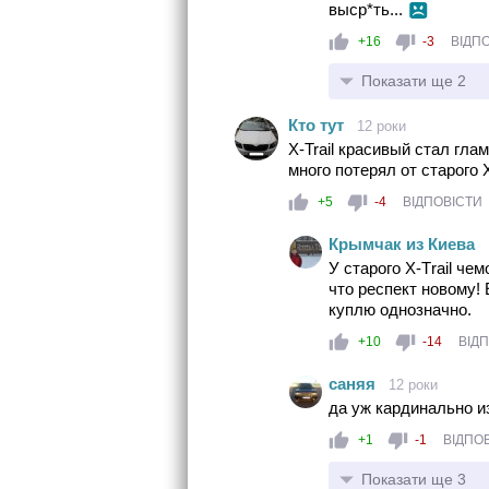
выср*ть...
+16
-3
ВІДП
Показати ще 2
Кто тут
12 роки
X-Trail красивый стал гл
много потерял от старого X
+5
-4
ВІДПОВІСТИ
Крымчак из Киева
У старого Х-Тrail че
что респект новому! 
куплю однозначно.
+10
-14
ВІД
саняя
12 роки
да уж кардинально и
+1
-1
ВІДПО
Показати ще 3