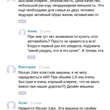
Высокий клиренс, безопасность, цена-качество,
небольшой расход, неординарная внешность. Что
еще необходимо для семьи из двух человек
ведущих активный образ жизни, независимо от
возроста. Обидно тем критикам, кто не имеет
возможности купить этот прекрасный автомобиль
и тем, кто на нем не ездил.
Анна
13 роки
При чем тут нет возможности купить этот
автомобиль? Просто не нравится-и все!
Когда я первый раз его увидела, подумала
"какой уродец, кто ж его купит". А теперь эта
машинка на каждом шагу - что-то не
слишком похоже на индивидуальность и
утонченный стиль
Виктория
13 роки
Nissan Juke классная машина, я не могу
нарадоваться ей!!! При обьеме 1,6 она очень
быстрая и очень хороший клиренс, что не мало
важно при наших дорогах!!!) Дизайн машины
очень необычный, чем она и выделяется от
других машин! Она особенная!
Azari
13 роки
Нравится Nissan Juke. Эта машина по свойму