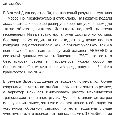
автомобиля.
В
Normal
Джук ведет себя, как взрослый разумный мужчина
— уверенно, предсказуемо и стабильно. На нажатие педали
акселератора кроссовер реагирует хорошим ускорением для
такого объема двигателя. Жесткость педалей выверена
инженерами Nissan грамотно, а руль достаточно острый,
благодаря чему водителя не покидает ощущение полного
контроля над автомобилем, как на прямых участках, так и в
поворотах. Плюс, наш испытуемый оснащен ABS+EBD и
системой динамической стабилизации (ESP), то есть о
безопасности своей и пассажиров можно особо не
беспокоится. О том же говорят и 5 звезд, полученный Juke в
краш-тесте Euro-NCAP.
В режиме
Sport
ощущения от вождения становятся более
озорными - с места автомобиль срывается заметно резвее,
а вариатор начинает имитировать работу механической
трансмиссии в опытных ркуах. Руль не становится острее
или чувствительнее, зато его информативность обогащается
усиленной обратной связью, то есть водитель лучше
чувствует то, что происходит под колесами с 17-дюймовыми