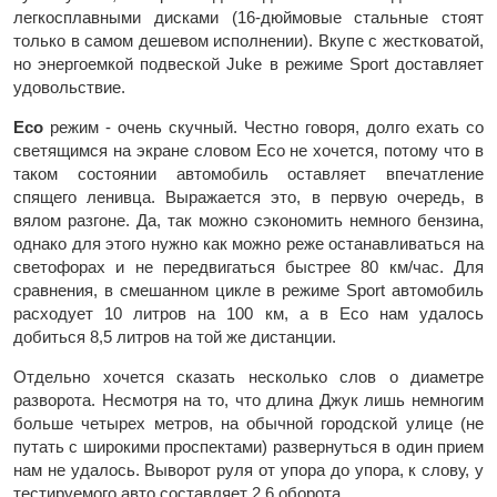
легкосплавными дисками (16-дюймовые стальные стоят
только в самом дешевом исполнении). Вкупе с жестковатой,
но энергоемкой подвеской Juke в режиме Sport доставляет
удовольствие.
Eco
режим - очень скучный. Честно говоря, долго ехать со
светящимся на экране словом Eco не хочется, потому что в
таком состоянии автомобиль оставляет впечатление
спящего ленивца. Выражается это, в первую очередь, в
вялом разгоне. Да, так можно сэкономить немного бензина,
однако для этого нужно как можно реже останавливаться на
светофорах и не передвигаться быстрее 80 км/час. Для
сравнения, в смешанном цикле в режиме Sport автомобиль
расходует 10 литров на 100 км, а в Eco нам удалось
добиться 8,5 литров на той же дистанции.
Отдельно хочется сказать несколько слов о диаметре
разворота. Несмотря на то, что длина Джук лишь немногим
больше четырех метров, на обычной городской улице (не
путать с широкими проспектами) развернуться в один прием
нам не удалось. Выворот руля от упора до упора, к слову, у
тестируемого авто составляет 2,6 оборота.