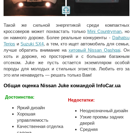
Такой же сильной энергетикой среди компактных
кроссоверов может похвастать только
Mini Countryman
, но
он намного дороже. Более реальные конкуренты -
Daihatsu
Terios
и
Suzuki SX4
, а тем, кто ищет автомобиль для семьи,
лучше обратить внимание на
хитовый Nissan Qashqai
. Он
хоть и дороже, но просторней и с большим багажным
отсеком. Juke же пусть остается экземпляром особой
породы для молодых и стильных эгоистов. Любить его за
это или ненавидеть — решать только Вам!
Общая оценка Nissan Juke командой InfoCar.ua
Достоинства:
Недостатки:
Яркий дизайн
Неоднозначный дизайн
Хорошая
Узкие проемы задних
управляемость
дверей
Качественная отделка
Средняя
салона