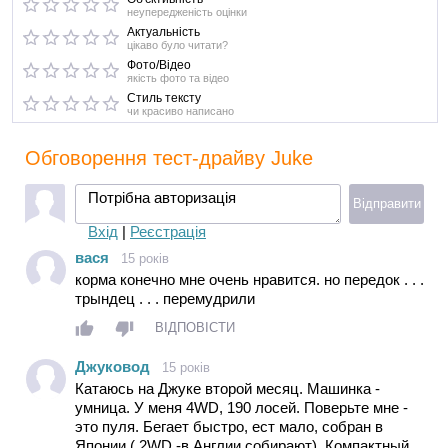
неупередженість оцінки
Актуальність
цікаво було читати?
Фото/Відео
якість фото та відео
Стиль тексту
чи красиво написано
Обговорення тест-драйву Juke
Потрібна авторизація
Відправити
Вхід
|
Реєстрація
вася
15 років
корма конечно мне очень нравится. но передок . . .
трындец . . . перемудрили
ВІДПОВІСТИ
Джуковод
15 років
Катаюсь на Джуке второй месяц. Машинка -
умница. У меня 4WD, 190 лосей. Поверьте мне -
это пуля. Бегает быстро, ест мало, собран в
Японии.( 2WD -в Англии собирают). Компактный,