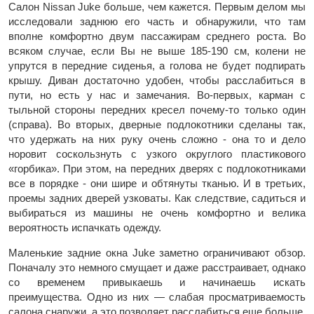
Салон Nissan Juke больше, чем кажется. Первым делом мы
исследовали заднюю его часть и обнаружили, что там
вполне комфортно двум пассажирам среднего роста. Во
всяком случае, если Вы не выше 185-190 см, колени не
упрутся в передние сиденья, а голова не будет подпирать
крышу. Диван достаточно удобен, чтобы расслабиться в
пути, но есть у нас и замечания. Во-первых, карман с
тыльной стороны передних кресел почему-то только один
(справа). Во вторых, дверные подлокотники сделаны так,
что удержать на них руку очень сложно - она то и дело
норовит соскользнуть с узкого округлого пластикового
«горбика». При этом, на передних дверях с подлокотниками
все в порядке - они шире и обтянуты тканью. И в третьих,
проемы задних дверей узковаты. Как следствие, садиться и
выбираться из машины не очень комфортно и велика
вероятность испачкать одежду.
Маленькие задние окна Juke заметно ограничивают обзор.
Поначалу это немного смущает и даже расстраивает, однако
со временем привыкаешь и начинаешь искать
преимущества. Одно из них — слабая просматриваемость
салона снаружи, а это позволяет расслабиться еще больше.