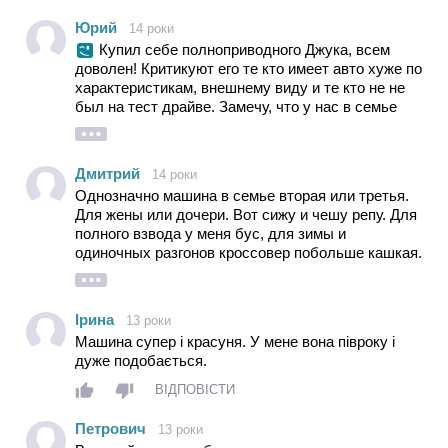
Юрий
14 роки
Купил себе полноприводного Джука, всем
доволен! Критикуют его те кто имеет авто хуже по
характеристикам, внешнему виду и те кто не не
был на тест драйве. Замечу, что у нас в семье
много автомобилей купленных ранее с
определенными вкусами и т.д. Так вот когда
сядешь на джука и все меняется в лучшую
Дмитрий
14 роки
сторону, начинаешь больше понимать создателей
Однозначно машина в семье вторая или третья.
этого чуда! Сравнивать его можно только с таким
Для жены или дочери. Вот сижу и чешу репу. Для
же неординарным автомобилем, а их раз, два, ну
полного взвода у меня бус, для зимы и
три и всё! При чем Джук самый доступный! Когда
одиночных разгонов кроссовер побольше кашкая.
управляешь полноприводным, мощным 190 л.с.
А жену за детей можно и побаловать.
Джуком, ощущение что управляешь комком
энергии и техническим совершенством. А железки
в нём знатные - никогда не будет стыдно! Авто за
Ірина
13 роки
гораздо большие деньги не сравниваю! Багажник
Машина супер і красуня. У мене вона півроку і
маловат - вози с собой кошелёк а не баулы!
дуже подобається.
ВІДПОВІСТИ
Петрович
13 роки