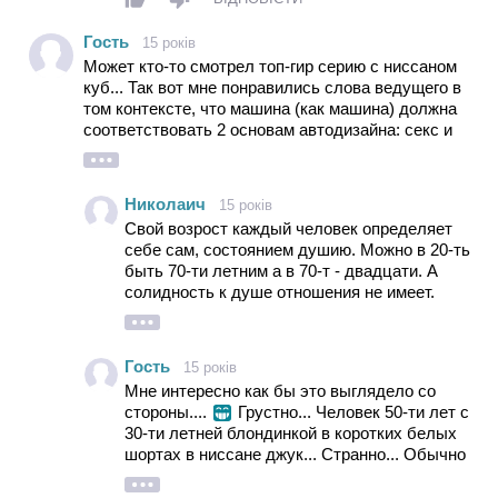
Гость
15 років
Может кто-то смотрел топ-гир серию с ниссаном
куб... Так вот мне понравились слова ведущего в
том контексте, что машина (как машина) должна
соответствовать 2 основам автодизайна: секс и
насилие. Т.е. она должна быть красива и хоть в
чем-то агрессивна (дизайнерские элементы,
линии, оптика и т.д.)... А это.... Ну просто это тоже
Николаич
15 років
самое, что одеть сапог на голову, чтобы тебя
Свой возрост каждый человек определяет
замечали... так сказать быть в центре внимания...
себе сам, состоянием душию. Можно в 20-ть
Ведь это тоже искусство. И есть вещи красивые,
быть 70-ти летним а в 70-т - двадцати. А
а есть бездарные... Как Шишкин (прекрасное) и
солидность к душе отношения не имеет.
Малевич (ничтожество)... А про пол однозначно
Солидность это маска которой нужно уметь
можно сказать, что солидный мужчина (именно
пользоваться и не забывать снимать хотя
мужчина) в такую машину не сядет... Ну это факт.
бы на ночь. Мне 50-т и я с большим
Женщина - это да, да и то не каждая. Имеющая
Гость
15 років
удовольствием прокатал бы на этом
вкус сядет в мини или фиат или немца купит... А
Мне интересно как бы это выглядело со
"ничтожистве" с полным приводом и в 190
эта тенденция у япошек делать все "не от мира
стороны....
Грустно... Человек 50-ти лет с
меренов, тридцати летнюю блондинку в
сего" меня не радует... Это полумашина и мне
30-ти летней блондинкой в коротких белых
коротких белых шортах. Это и есть , то
даже не надо в нее садиться, чтобы это понять...
шортах в ниссане джук... Странно... Обычно
самое "прекрасное".
Мужики, ну не дурите! Покупайте АУДИ!
в 50 люди имеют семьи, детей и внуков...
Заботятся о них. Мыслят уже другими