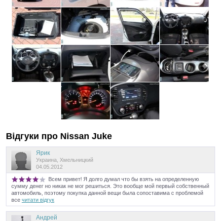
Відгуки про
Nissan
Juke
Ярик
Украина, Хмельницкий
04.05.2012
Всем привет! Я долго думал что бы взять на определенную
сумму денег но никак не мог решиться. Это вообще мой первый собственный
автомобиль, поэтому покупка данной вещи была сопоставима с проблемой
все
читати відгук
Андрей