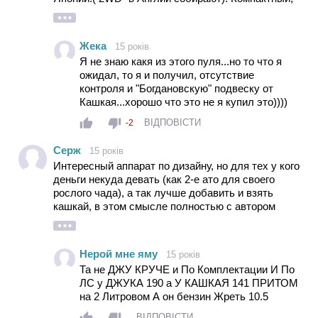
юркий, высокий, резвый, а что еще надо для
города? Дизайн Джука заметно отличается от
всей массы наскучивших и неинтересных
Жека
15 років
автомобилей, в этом его прелесть. Как говорится
Я не знаю какя из этого пуля...но то что я
о вкусах не спорят. Мне лично Джук очень
ожидал, то я и получил, отсутствие
нравится. Я могу о нем судить, еще и потому, что
контроля и "Богдановскую" подвеску от
я на нем езжу...и я его знаю...
Кашкая...хорошо что это не я купил это))))
ВІДПОВІСТИ
-2
Серж
15 років
Интересный аппарат по дизайну, но для тех у кого
деньги некуда девать (как 2-е ато для своего
рослого чада), а так лучше добавить и взять
кашкай, в этом смысле полностью с автором
солидарен
Нерой мне яму
15 років
Та не ДЖУ КРУЧЕ и По Комплектации И По
ЛС у ДЖУКА 190 а У КАШКАЯ 141 ПРИТОМ
на 2 Литровом А он бензин Жреть 10.5
ВІДПОВІСТИ