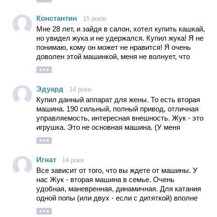
Константин
15 років
Мне 28 лет, и зайдя в салон, хотел купить кашкай,
но увидел жука и не удержался. Купил жука! Я не
понимаю, кому он может не нравится! Я очень
доволен этой машинкой, меня не волнует, что
сзади маловато места, там все время будет
ездить мой ребенок, багажника мне в городе
хватает. Зато он стоит дешевле, очень красив и
Эдуард
14 роки
внутри и снаружи, клиренс 180 см. Это именно то,
Купил данный аппарат для жены. То есть вторая
что я хотел.
машина. 190 сильный, полный привод, отличная
управляемость, интересная внешность. Жук - это
игрушка. Это не основная машина. (У меня
Паджеро.) Хорошая замена спорт купе. в
соотношении цены качества. В принципе хотел
Мерс CLK, но это гораздо интереснее и
Игнат
14 роки
практичнее. У нас все таки полгода зима и дороги
Все зависит от того, что вы ждете от машины. У
чистить не любят нигде. Ни сколько не жалею о
нас Жук - вторая машина в семье. Очень
покупке. Кому не нравится, он просто на ней не
удобная, маневренная, динамичная. Для катания
ездил. В любом случае не надо рассматривать
одной попы (или двух - если с дитяткой) вполне
эту машину, как средство передвижения.
достаточно, и багажник никчему. А внешность - на
вкус и цвет... Нам очччень-очччень нравится!