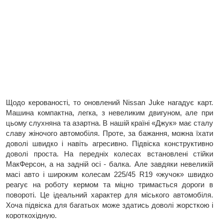
Щодо керованості, то оновлений Nissan Juke нагадує карт.
Машина компактна, легка, з невеликим двигуном, але при
цьому слухняна та азартна. В нашій країні «Джук» має сталу
славу жіночого автомобіля. Проте, за бажання, можна їхати
доволі швидко і навіть агресивно. Підвіска конструктивно
доволі проста. На передніх колесах встановлені стійки
МакФерсон, а на задній осі - балка. Але завдяки невеликій
масі авто і широким колесам 225/45 R19 «жучок» швидко
реагує на роботу кермом та міцно тримається дороги в
повороті. Це ідеальний характер для міського автомобіля.
Хоча підвіска для багатьох може здатись доволі жорсткою і
короткохідную.