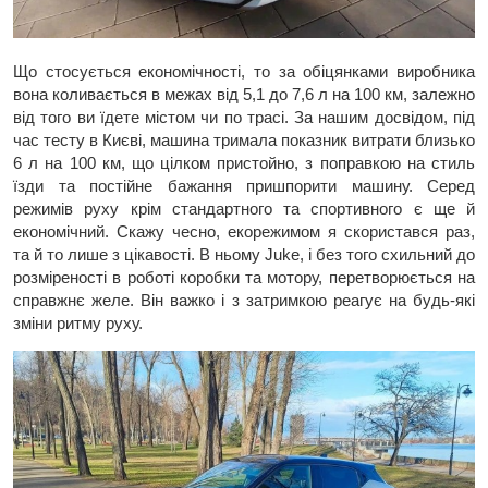
Що стосується економічності, то за обіцянками виробника
вона коливається в межах від 5,1 до 7,6 л на 100 км, залежно
від того ви їдете містом чи по трасі. За нашим досвідом, під
час тесту в Києві, машина тримала показник витрати близько
6 л на 100 км, що цілком пристойно, з поправкою на стиль
їзди та постійне бажання пришпорити машину. Серед
режимів руху крім стандартного та спортивного є ще й
економічний. Скажу чесно, екорежимом я скористався раз,
та й то лише з цікавості. В ньому Juke, і без того схильний до
розміреності в роботі коробки та мотору, перетворюється на
справжнє желе. Він важко і з затримкою реагує на будь-які
зміни ритму руху.