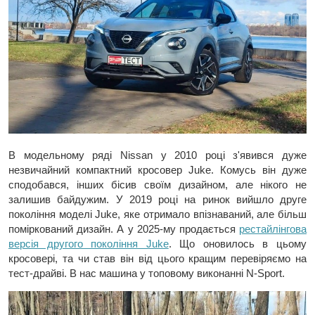
В модельному ряді Nissan у 2010 році з'явився дуже
незвичайний компактний кросовер Juke. Комусь він дуже
сподобався, інших бісив своїм дизайном, але нікого не
залишив байдужим. У 2019 році на ринок вийшло друге
покоління моделі Juke, яке отримало впізнаваний, але більш
поміркований дизайн. А у 2025-му продається
рестайлінгова
версія другого покоління Juke
. Що оновилось в цьому
кросовері, та чи став він від цього кращим перевіряємо на
тест-драйві. В нас машина у топовому виконанні N-Sport.