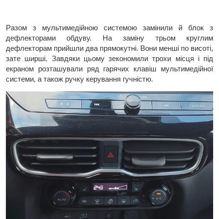
Разом з мультимедійною системою замінили й блок з
дефлекторами обдуву. На заміну трьом круглим
дефлекторам прийшли два прямокутні. Вони менші по висоті,
зате ширші. Завдяки цьому зекономили трохи місця і під
екраном розташували ряд гарячих клавіш мультимедійної
системи, а також ручку керування гучністю.