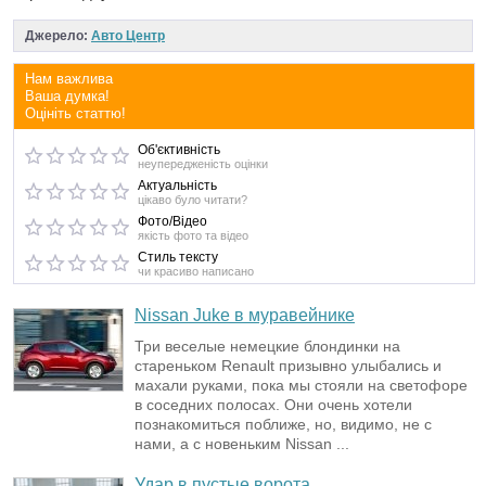
Джерело:
Авто Центр
Нам важлива
Ваша думка!
Оцініть статтю!
Об'єктивність
неупередженість оцінки
Актуальність
цікаво було читати?
Фото/Відео
якість фото та відео
Стиль тексту
чи красиво написано
Nissan Juke в муравейнике
Три веселые немецкие блондинки на
стареньком Renault призывно улыбались и
махали руками, пока мы стояли на светофоре
в соседних полосах. Они очень хотели
познакомиться поближе, но, видимо, не с
нами, а с новеньким Nissan ...
Удар в пустые ворота