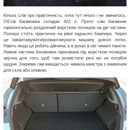
Кілька слів про практичність, хоча тут нічого і не змінилось.
Об'єм багажника складає 422 л. Проте сам багажник
горизонтально розділений жорсткою полицею на дві частини.
Полиця стоїть практично на рівні заднього бампера. Через
це завантажувати/розвантажувати машину доволі легко.
Навіть якщо це робить дівчина, а в руках в неї чималі пакети.
Нижня частина багажника прихована під жорсткою полицею
зручна для того, щоб там розмістити речі які не потрібні
щодня. Зокрема там вміщається чимала каністра з омивачем
для скла або оливою.