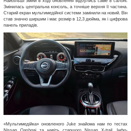
Найбільші зміни в ході оновлення відбулись саме в салоні.
Змінилась центральна консоль, а точніше верхня її частина.
Старий екран мультимедійної системи замінили на новий. Він
став значно ширшим і має розмір в 12,3 дюйма, як і цифрова
панель приладів.
«Мультимедійка» оновленого Juke знайома нам по тестах
Nissan Qashqai та навіть старшого Nissan Х-trail. Інфо-