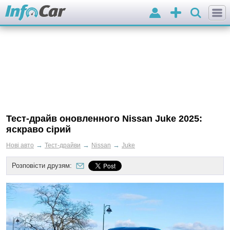
Вхід
Додати
оголошення
Тест-драйв оновленного Nissan Juke 2025:
яскраво сірий
→
→
→
Нові авто
Тест-драйви
Nissan
Juke
Розповісти друзям: