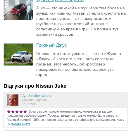
Juke — это никакой не жук, и уж тем более не
жучка, как новинку Nissan успели окрестить на
просторах рунета. Так в американском
футболе называют жесткий контакт с
соперником во время игры. Но причем тут
маленький кроссов ...
Грозный Джук
Первое, что стоит уяснить, – он не «Жук», а
«Джук». И хотя его внешность совсем не
грозная, этот небольшой кроссовер
намеревается основательно встряхнуть
город. ...
Відгуки про
Nissan
Juke
Vyacheslav Ivanov
Украина, Одесса
27.03.2015
Брал самую полную комплектацию, кожа-рожа и т.д. для
поездок на рыбалку-охоту. Проехал везде где только можно было засесть
(полный привод). 190 л.с. просто ракета, со светофора вне конкуренции. Кому
ну
читати відгук