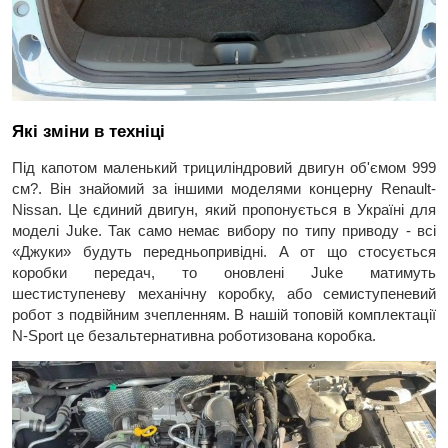
Які зміни в техніці
Під капотом маленький трициліндровий двигун об'ємом 999
см?. Він знайомий за іншими моделями концерну Renault-
Nissan. Це єдиний двигун, який пропонується в Україні для
моделі Juke. Так само немає вибору по типу приводу - всі
«Джуки» будуть передньопривідні. А от що стосується
коробки передач, то оновлені Juke матимуть
шестиступеневу механічну коробку, або семиступеневий
робот з подвійним зчепленням. В нашій топовій комплектації
N-Sport це безальтернативна роботизована коробка.