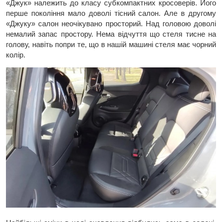
«Джук» належить до класу субкомпактних кросоверів. Його
перше покоління мало доволі тісний салон. Але в другому
«Джуку» салон неочікувано просторий. Над головою доволі
немалий запас простору. Нема відчуття що стеля тисне на
голову, навіть попри те, що в нашій машині стеля має чорний
колір.