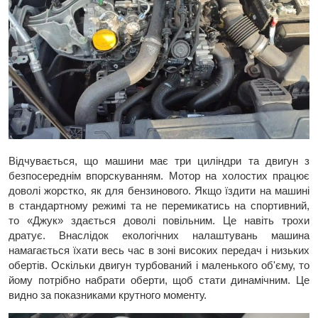
Відчувається, що машини має три циліндри та двигун з
безпосереднім впорскуванням. Мотор на холостих працює
доволі жорстко, як для бензинового. Якщо їздити на машині
в стандартному режимі та не перемикатись на спортивний,
то «Джук» здається доволі повільним. Це навіть трохи
дратує. Внаслідок екологічних налаштувань машина
намагається їхати весь час в зоні високих передач і низьких
обертів. Оскільки двигун турбований і маленького об'єму, то
йому потрібно набрати оберти, щоб стати динамічним. Це
видно за показниками крутного моменту.