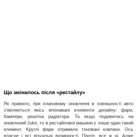
Що змінилось після «рестайлу»
Як правило, при плановому оновленні в зовнішності авто
з'являються якісь впізнавані елементи дизайну: фари,
бампери, решітка радіатора. Та якщо подивитись на
оновлений Juke, то в рестайлової машини є лише один такий
елемент. Круглі фари отримали тоновані ковпаки. Ось
власне і всі візуальні відмінності. Проте, все ж ні. Адже