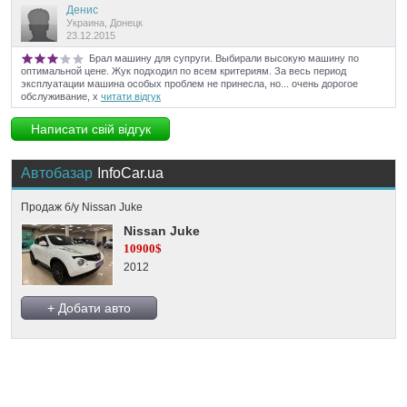
Денис
Украина, Донецк
23.12.2015
Брал машину для супруги. Выбирали высокую машину по
оптимальной цене. Жук подходил по всем критериям. За весь период
эксплуатации машина особых проблем не принесла, но... очень дорогое
обслуживание, х
читати відгук
Написати свій відгук
Автобазар
InfoCar.ua
Продаж б/у Nissan Juke
Nissan Juke
10900$
2012
+ Добати авто