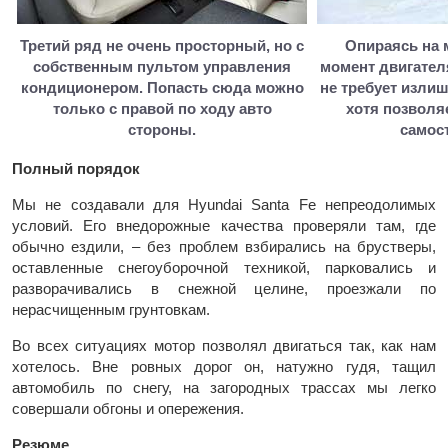
Третий ряд не очень просторный, но с
Опираясь на 
собственным пультом управления
момент двигателя
кондиционером. Попасть сюда можно
не требует изли
только с правой по ходу авто
хотя позволя
стороны.
самос
Полный порядок
Мы не создавали для Hyundai Santa Fe непреодолимых
условий. Его внедорожные качества проверяли там, где
обычно ездили, – без проблем взбирались на брустверы,
оставленные снегоуборочной техникой, парковались и
разворачивались в снежной целине, проезжали по
нерасчищенным грунтовкам.
Во всех ситуациях мотор позволял двигаться так, как нам
хотелось. Вне ровных дорог он, натужно гудя, тащил
автомобиль по снегу, на загородных трассах мы легко
совершали обгоны и опережения.
Резюме