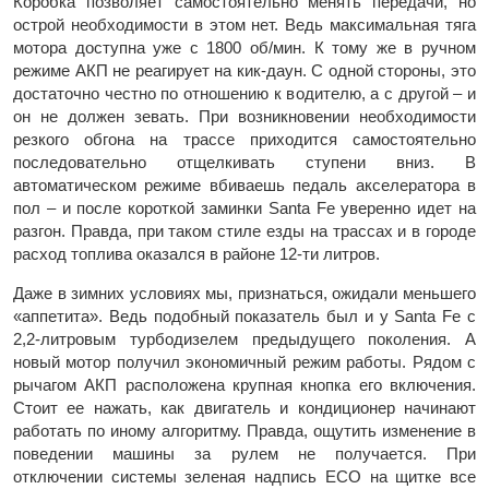
Коробка позволяет самостоятельно менять передачи, но
острой необходимости в этом нет. Ведь максимальная тяга
мотора доступна уже с 1800 об/мин. К тому же в ручном
режиме АКП не реагирует на кик-даун. С одной стороны, это
достаточно честно по отношению к водителю, а с другой – и
он не должен зевать. При возникновении необходимости
резкого обгона на трассе приходится самостоятельно
последовательно отщелкивать ступени вниз. В
автоматическом режиме вбиваешь педаль акселератора в
пол – и после короткой заминки Santa Fe уверенно идет на
разгон. Правда, при таком стиле езды на трассах и в городе
расход топлива оказался в районе 12-ти литров.
Даже в зимних условиях мы, признаться, ожидали меньшего
«аппетита». Ведь подобный показатель был и у Santa Fe с
2,2-литровым турбодизелем предыдущего поколения. А
новый мотор получил экономичный режим работы. Рядом с
рычагом АКП расположена крупная кнопка его включения.
Стоит ее нажать, как двигатель и кондиционер начинают
работать по иному алгоритму. Правда, ощутить изменение в
поведении машины за рулем не получается. При
отключении системы зеленая надпись ECO на щитке все