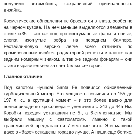
получили автомобиль, сохранивший оригинальность
дизайна.
Косметические обновления не бросаются в глаза, особенно
на черном кузове. На нем меньше выделяются элементы в
стиле ix35 – «окна» под противотуманные фары и новые,
слегка изогнутые ребра на переднем бампере.
Рестайлинговую версию легче всего отличить по
хромированным «чайке» радиаторной решетки и планке над
задним номерным знаком, а так же задним фонарям – они
стали выразительнее за счет белых секторов.
Главное отличие
Под капотом Hyundai Santa Fe появился обновленный
турбодизельный мотор. Его мощность повысили со 155 до
197 л. с., а крутящий момент – и это более важно для
полноприводного кроссовера – увеличили с 343 до 445 Нм.
Коробки передач устанавили не 5-, а 6-ступенчатые. Мы
выбрали машину с «автоматом». Именно с такой
трансмиссией предлагаются 7-местные авто. Эти машины
даже в «базе» оснащены гораздо лучше. А наша еще богаче.