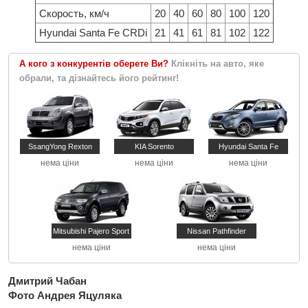
Скорость, км/ч
20
40
60
80
100
120
Hyundai Santa Fe CRDi
21
41
61
81
102
122
А кого з конкурентів оберете Ви?
Клікніть на авто, яке
обрали, та дізнайтесь його рейтинг!
SsangYong Rexton
KIA Sorento
Hyundai Santa Fe
нема ціни
нема ціни
нема ціни
Mitsubishi Pajero Sport
Nissan Pathfinder
нема ціни
нема ціни
Дмитрий Чабан
Фото Андрея Яцуляка