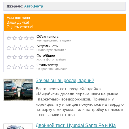
Джерело:
АвтоЦентр
Нам важлива
Ваша думка!
Оцініть статтю!
Об'єктивність
неупередженість оцінки
Актуальність
цікаво було читати?
Фото/Відео
якість фото та відео
Стиль тексту
чи красиво написано
Зачем вы выросли, парни?
Всего шесть лет назад «Хёндай» и
«Мицубиси» делали первые шаги на рынке
«паркетных» вседорожников. Причем и у
корейцев, и у японцев получилось на твердую
четверку с минусом... или на тройку с плюсом
– все зависит от точк ...
Двойной тест: Hyundai Santa Fe и Kia