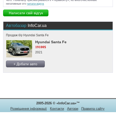
чего. Поначалу присматривался к «Терамонту», но многочисленные
негативные отз
читати відгук
Написати свій відгук
Автобазар
InfoCar.ua
Продаж б/у Hyundai Santa Fe
Hyundai Santa Fe
19100$
2021
+ Добати авто
2005-2026 © «InfoCar.ua»™
Розміщення інформації
Контакти
Автори
Правила сайту
Конфіденційність