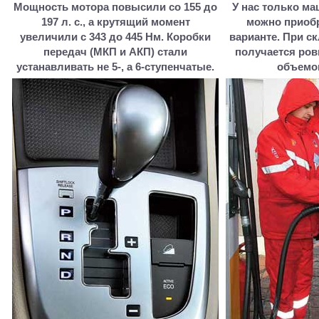
Мощность мотора повысили со 155 до
У нас только м
197 л. с., а крутящий момент
можно приобр
увеличили с 343 до 445 Нм. Коробки
варианте. При с
передач (МКП и АКП) стали
получается ров
устанавливать не 5-, а 6-ступенчатые.
объемом