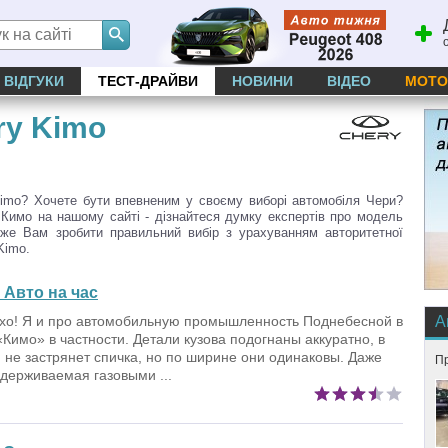
ВІДГУКИ
ТЕСТ-ДРАЙВИ
НОВИНИ
ВІДЕО
МОТО
ry Kimo
imo? Хочете бути впевненим у своєму виборі автомобіля Чери?
 Кимо на нашому сайті - дізнайтеся думку експертів про модель
оже Вам зробити правильний вибір з урахуванням авторитетної
Kimo.
Авто на час
хо! Я и про автомобильную промышленность Поднебесной в
А
«Кимо» в частности. Детали кузова подогнаны аккуратно, в
и не застрянет спичка, но по ширине они одинаковы. Даже
Пр
удерживаемая газовыми ...