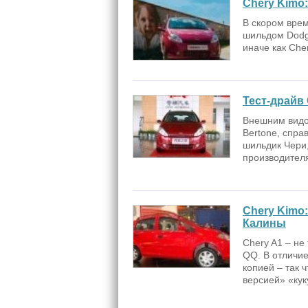
Chery Kimo:
В скором врем
шильдом Dodge
ина­че как Cher
Тест-драйв
Внешним видо
Bertone, спра
шильдик Чери,
производителя.
Chery Kimo:
Калины
Chery A1 – не
QQ. В отличие
копией – так 
версией» «куку