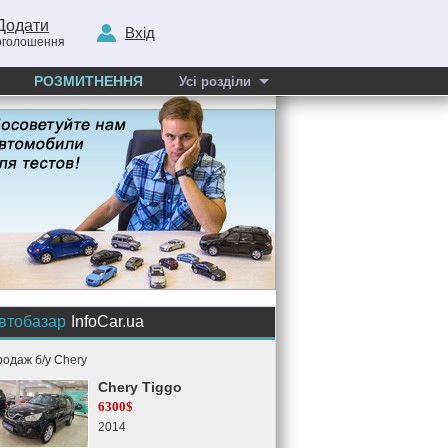
Додати
Вхід
оголошення
РОЗМИТНЕННЯ
Усі розділи
втобазар
InfoCar.ua
одаж б/у Chery
Chery Tiggo
6300$
2014