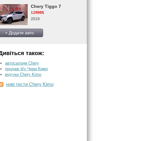
Chery Tiggo 7
12900$
2019
+ Додати авто
Дивіться також:
автосалони Chery
продаж б/у Чери Кимо
відгуки Chery Kimo
нові тести Chery Kimo