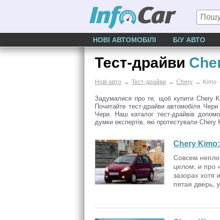
НОВІ АВТОМОБІЛІ
Б/У АВТО
Тест-драйви
Che
→
→
→
Нові авто
Тест-драйви
Chery
Kimo
Задумалися про те, щоб купити Chery K
Почитайте тест-драйви автомобіля Чери
Чери. Наш каталог тест-драйвів допом
думки експертів, які протестували Chery 
Chery Kimo:
Совсем непло
целом, и про 
зазорах хотя 
пятая дверь, 