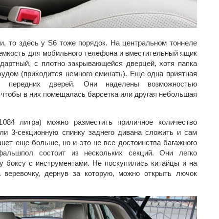
и, то здесь у S6 тоже порядок. На центральном тоннеле
 емкость для мобильного телефона и вместительный ящик
ндартный, с плотно закрывающейся дверцей, хотя папка
рудом (приходится немного сминать). Еще одна приятная
ы передних дверей. Они наделены возможностью
, чтобы в них помещалась барсетка или другая небольшая
084 литра) можно разместить приличное количество
ли 3-секционную спинку заднего дивана сложить и сам
анет еще больше, но и это не все достоинства багажного
фальшпол состоит из нескольких секций. Они легко
 боксу с инструментами. Не поскупились китайцы и на
а веревочку, дернув за которую, можно открыть лючок