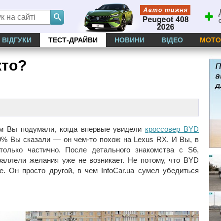
ВІДГУКИ
ТЕСТ-ДРАЙВИ
НОВИНИ
ВІДЕО
МОТО
кто?
чем Вы подумали, когда впервые увидели
кроссовер BYD
9% Вы сказали — он чем-то похож на Lexus RX. И Вы, в
только частично. После детального знакомства с S6,
раллели желания уже не возникает. Не потому, что BYD
. Он просто другой, в чем InfoCar.ua сумел убедиться