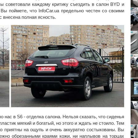
ы советовали каждому критику съездить в салон BYD и
 Вы поймете, что InfoCar.ua предельно честен со своими
с внесена полная ясность.
о нас в S6 - отделка салона. Нельзя сказать, что сиденья
ластик мягкий и богатый, но этого и ждать не стоило. Тем
но приятны на ощупь и очень аккуратно состыкованы. Вы
ежно обрезанными краями кожи, ни наплывов на торцах