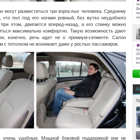
за
Дв
о могут разместиться три взрослых человека. Среднему
пр
, что пол под его ногами ровный, без жутко неудобного
хв
 при этом, двигается вперед-назад, а его спинку можно
оиться максимально комфортно. Такую возможность дают
ли, конечно, речь идет не о премиум-сегменте. Салон
м с потолком не возникает даже у рослых пассажиров.
пр
25
ра
мо
А
П
е очень удобные. Мощной боковой поддержкой они не