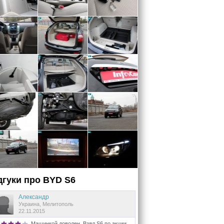
дгуки про
BYD
S6
Александр
Украина, Мелитополь
22.11.2015
Машинкой доволен. Взял S6 по акции