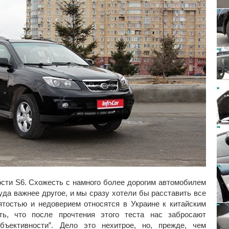
ости S6. Схожесть с намного более дорогим автомобилем
уда важнее другое, и мы сразу хотели бы расставить все
взятостью и недоверием относятся в Украине к китайским
ть, что после прочтения этого теста нас забросают
бъективности”. Дело это нехитрое, но, прежде, чем