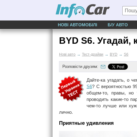
НОВІ АВТОМОБІЛІ
Б/У АВТО
BYD S6. Угадай, 
→
→
→
Нові авто
Тест-драйви
BYD
S6
Розповісти друзям:
Дайте-ка угадать, о 
S6
? С вероятностью 9
общем-то, правы, но 
проводить какие-то па
чем-то лучше или хуже
лично.
Приятные удивления