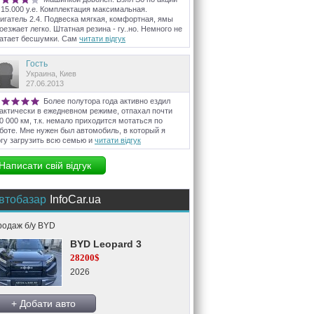
 15.000 у.е. Комплектация максимальная.
игатель 2.4. Подвеска мягкая, комфортная, ямы
оезжает легко. Штатная резина - гу..но. Немного не
атает бесшумки. Сам
читати відгук
Гость
Украина, Киев
27.06.2013
Более полутора года активно ездил
актически в ежедневном режиме, отпахал почти
0 000 км, т.к. немало приходится мотаться по
боте. Мне нужен был автомобиль, в который я
гу загрузить всю семью и
читати відгук
Написати свій відгук
втобазар
InfoCar.ua
родаж б/у BYD
BYD Leopard 3
28200$
2026
+ Добати авто