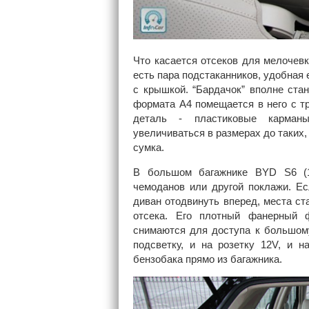
Что касается отсеков для мелочевк
есть пара подстаканников, удобная
с крышкой. “Бардачок” вполне ста
формата А4 помещается в него с т
деталь - пластиковые карман
увеличиваться в размерах до таких
сумка.
В большом багажнике BYD S6 (1
чемоданов или другой поклажи. Ес
диван отодвинуть вперед, места ст
отсека. Его плотный фанерный 
снимаются для доступа к большому
подсветку, и на розетку 12V, и н
бензобака прямо из багажника.