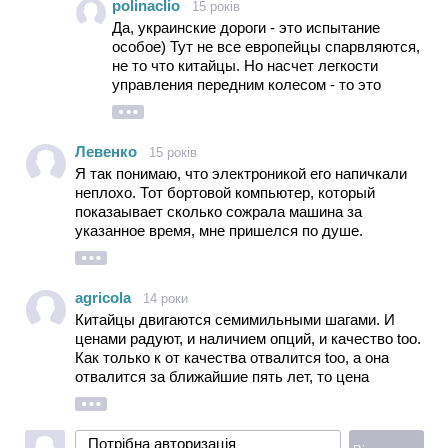
polinaclio
15 років
Да, украинские дороги - это испытание
особое) Тут не все европейцы спарвляются,
не то что китайцы. Но насчет легкости
управления передним колесом - то это
возможный плюс - ибо маневрировать в
ограниченном пространстве у нас
приходится нередко.
Левенко
15 років
Я так понимаю, что электроникой его напичкали
неплохо. Тот бортовой компьютер, который
показаывает сколько сожрала машина за
указанное время, мне пришелся по душе.
Вычислить бы сколько литрасей мне обходится
дорога в Вишневое.
agricola
14 роки
Китайцы двигаются семимильными шагами. И
ценами радуют, и наличием опций, и качество too.
Как только к от качества отвалится too, а она
отвалится за ближайшие пять лет, то цена
взлетит по-корейски. Так что надо ловить момент
"сцепление-газ".
Потрібна авторизація