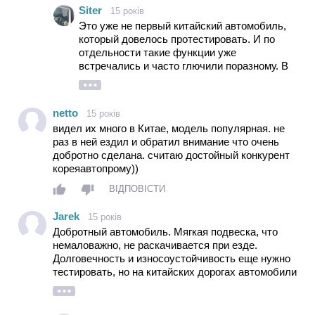
Siter
15 років
Это уже не первый китайский автомобиль,
который довелось протестировать. И по
отдельности такие функции уже
встречались и часто глючили поразному. В
данной машине все это на удивление четко
работает. Конечно, автомобиль новый и пока
не ясно, что будет потом, но сейчас все как
netto
15 років
часы
видел их много в Китае, модель популярная. не
раз в ней ездил и обратил внимание что очень
добротно сделана. считаю достойный конкурент
кореяавтопрому))
ВІДПОВІСТИ
Jarek
15 років
Добротный автомобиль. Мягкая подвеска, что
немаловажно, не раскачивается при езде.
Долговечность и износоустойчивость еще нужно
тестировать, но на китайских дорогах автомобили
BYD доказали свою состоятельность. Впереди -
украинские дороги.