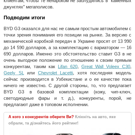
клиентам, чтобы те ненароком не заблудились в “каменных
джунглях” мегаполисов.
Подводим итоги
BYD G3 оказался для нас не самым простым автомобилем с
точки зрения понимания его позиции на рынке. За версию с
механической коробкой передач в Украине просят от 13 990
до 14 590 долларов, а за комплектацию с вариатором — 16
690 долларов. Именно это обстоятельство ставит G3 в не
очень выгодное положение по отношению к своим прямым
конкурентам, таким как
Lifan 620
,
Great Wall Voleex C30
,
Geely SL
или
Chevrolet Lacetti
, хотя последняя модель
сейчас производится в Узбекистане и о ее качестве пока
ничего не известно. С другой стороны, то, что предлагает
BYD G3 в базовой комплектации (кожу, чип-ключ,
светодиодные фары и т. д.), конкуренты, порой, не
предлагают даже в топовом исполнении.
А кого з конкурентів оберете Ви?
Клікніть на авто, яке
обрали, та дізнайтесь його рейтинг!