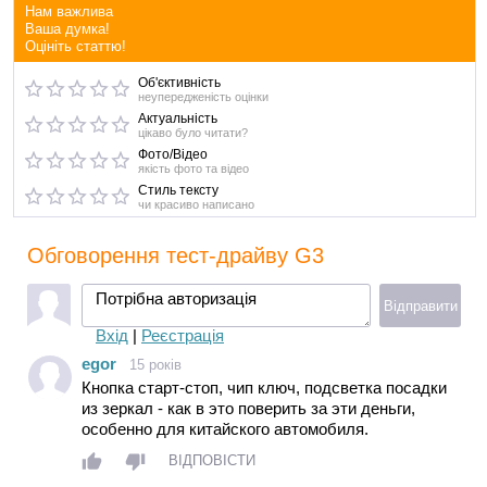
Нам важлива
Ваша думка!
Оцініть статтю!
Об'єктивність
неупередженість оцінки
Актуальність
цікаво було читати?
Фото/Відео
якість фото та відео
Стиль тексту
чи красиво написано
Обговорення тест-драйву G3
Потрібна авторизація
Відправити
Вхід
|
Реєстрація
egor
15 років
Кнопка старт-стоп, чип ключ, подсветка посадки
из зеркал - как в это поверить за эти деньги,
особенно для китайского автомобиля.
ВІДПОВІСТИ