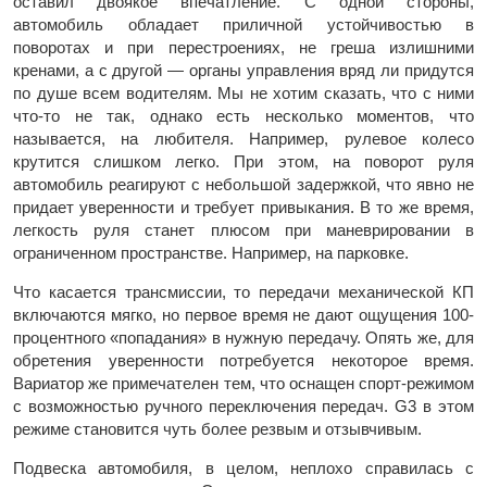
оставил двоякое впечатление. С одной стороны,
автомобиль обладает приличной устойчивостью в
поворотах и при перестроениях, не греша излишними
кренами, а с другой — органы управления вряд ли придутся
по душе всем водителям. Мы не хотим сказать, что с ними
что-то не так, однако есть несколько моментов, что
называется, на любителя. Например, рулевое колесо
крутится слишком легко. При этом, на поворот руля
автомобиль реагируют с небольшой задержкой, что явно не
придает уверенности и требует привыкания. В то же время,
легкость руля станет плюсом при маневрировании в
ограниченном пространстве. Например, на парковке.
Что касается трансмиссии, то передачи механической КП
включаются мягко, но первое время не дают ощущения 100-
процентного «попадания» в нужную передачу. Опять же, для
обретения уверенности потребуется некоторое время.
Вариатор же примечателен тем, что оснащен спорт-режимом
с возможностью ручного переключения передач. G3 в этом
режиме становится чуть более резвым и отзывчивым.
Подвеска автомобиля, в целом, неплохо справилась с