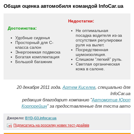
Общая оценка автомобиля командой InfoCar.ua
Недостатки:
Достоинства:
Не оптимальная
посадка водителя из-за
Удобные сиденья
отсутствия регулировки
Просторный для С-
руля на вылет.
класса салон
Посредственная
Энергоемкая подвеска
шумоизоляция.
Богатая комплектация
Слишком “легкий” руль.
Большой багажник
Светлая органическая
кожа в салоне.
20 декабря 2011 года.
Артем Киселев
, специально для
InfoCar.ua
редакция благодарит компанию "
Автомотив Юроп
Корпорейшн
" за предоставленные для теста авто
Джерело:
BYD-G3.infocar.ua
Підписатись на розсилку нових тест-драйвів