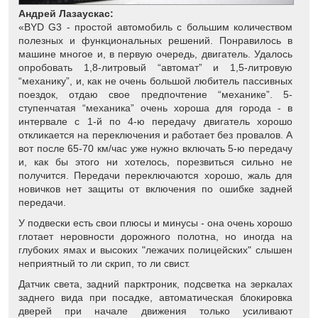
Андрей Лазаускас:
«BYD G3 - простой автомобиль с большим количеством
полезных и функциональных решений. Понравилось в
машине многое и, в первую очередь, двигатель. Удалось
опробовать 1,8-литровый “автомат” и 1,5-литровую
“механику”, и, как не очень большой любитель пассивных
поездок, отдаю свое предпочтение “механике”. 5-
ступенчатая “механика” очень хороша для города - в
интервале с 1-й по 4-ю передачу двигатель хорошо
откликается на переключения и работает без провалов. А
вот после 65-70 км/час уже нужно включать 5-ю передачу
и, как бы этого ни хотелось, порезвиться сильно не
получится. Передачи переключаются хорошо, жаль для
новичков нет защиты от включения по ошибке задней
передачи.
У подвески есть свои плюсы и минусы - она очень хорошо
глотает неровности дорожного полотна, но иногда на
глубоких ямах и высоких "лежачих полицейских" слышен
неприятный то ли скрип, то ли свист.
Датчик света, задний парктроник, подсветка на зеркалах
заднего вида при посадке, автоматическая блокировка
дверей при начале движения только усиливают