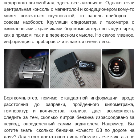
недорогого автомобиля, здесь все лаконично. Однако, если
центральная консоль с магнитолой и кондиционером кому-то
может показаться скучноватой, то панель приборов —
совсем наоборот. Кругляши спидометра и тахометра с
вживленными экранчиками борткомпьютера выглядят ярко,
как в прямом, так и в переносном смысле. Но самое главное,
информация с приборов считывается очень легко.
Борткомпьютер, помимо стандартной информации, вроде
расстояния до заправки, пройденного километража,
температур и количества топлива, дает возможность
следить за тем, сколько литров бензина израсходовано за
период, определенный самим водителем. Например, Вы
хотите знать, сколько бензина «съест» G3 по дороге на
дачу? Для этого достаточно лишь обнулить счетчик, а а по