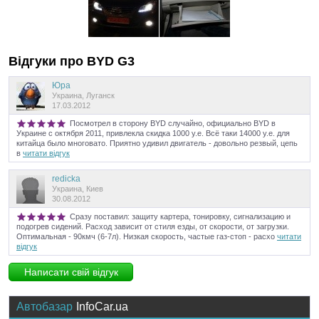
Відгуки про
BYD
G3
Юра
Украина, Луганск
17.03.2012
Посмотрел в сторону BYD случайно, официально BYD в
Украине с октября 2011, привлекла скидка 1000 у.е. Всё таки 14000 у.е. для
китайца было многовато. Приятно удивил двигатель - довольно резвый, цепь
в
читати відгук
redicka
Украина, Киев
30.08.2012
Сразу поставил: защиту картера, тонировку, сигнализацию и
подогрев сидений. Расход зависит от стиля езды, от скорости, от загрузки.
Оптимальная - 90кмч (6-7л). Низкая скорость, частые газ-стоп - расхо
читати
відгук
Написати свій відгук
Автобазар
InfoCar.ua