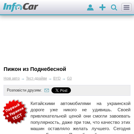
Вхід
Додати
оголошення
Пижон из Поднебесной
→
→
→
Нові авто
Тест-драйви
BYD
G3
Розповісти друзям:
Китайскими автомобилями на украинской
дороге уже никого не удивишь. Своей
привлекательной ценой они смогли завоевать
популярность, даже при том, что качество этих
машин оставляло желать лучшего. Сегодня