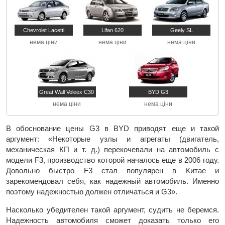
Chevrolet Lacetti
Lifan 620
Geely SL
нема ціни
нема ціни
нема ціни
Great Wall Voleex C30
BYD G3
нема ціни
нема ціни
В обоснование цены G3 в BYD приводят еще и такой
аргумент: «Некоторые узлы и агрегаты (двигатель,
механическая КП и т. д.) перекочевали на автомобиль с
модели F3, производство которой началось еще в 2006 году.
Довольно быстро F3 стал популярен в Китае и
зарекомендовал себя, как надежный автомобиль. Именно
поэтому надежностью должен отличаться и G3».
Насколько убедителен такой аргумент, судить не беремся.
Надежность автомобиля сможет доказать только его