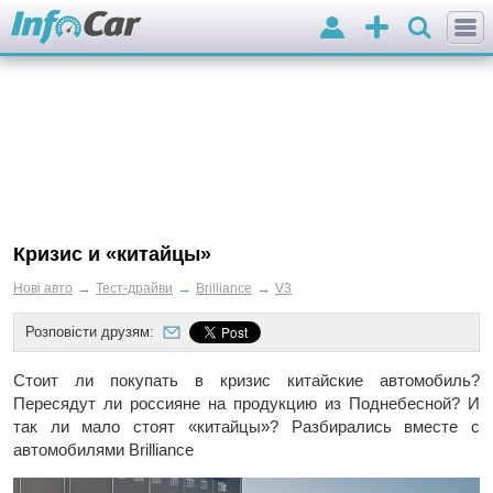
Вхід
Додати
оголошення
Кризис и «китайцы»
→
→
→
Нові авто
Тест-драйви
Brilliance
V3
Розповісти друзям:
Стоит ли покупать в кризис китайские автомобиль?
Пересядут ли россияне на продукцию из Поднебесной? И
так ли мало стоят «китайцы»? Разбирались вместе с
автомобилями Brilliance