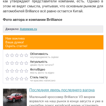
как утверждают представители компании, есть. Однако в
этом не видят смысла, учитывая, что основным рынком для
автомобилей Brilliance всё равно остается Китай.
Фото автора и компании Brilliance
Джерело:
Autonews.ru
Нам важлива
Ваша думка!
Оцініть статтю!
Об'єктивність
неупередженість оцінки
Актуальність
цікаво було читати?
Фото/Відео
якість фото та відео
Стиль тексту
чи красиво написано
Последняя дверь последнего вагона
Маленький кроссовер Brilliance V3 вихрем
ворвался на наш рынок в конце августа и уже в
сентябре помог китайской марке установить