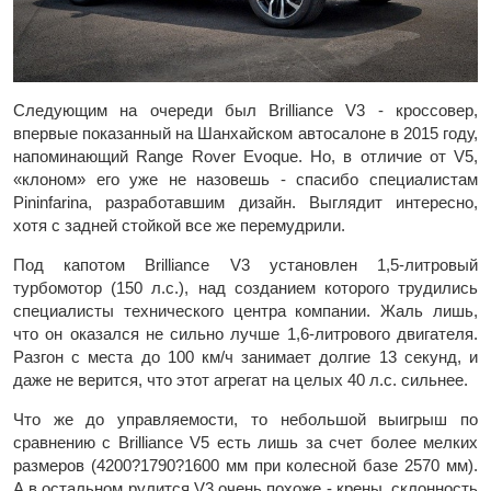
Следующим на очереди был Brilliance V3 - кроссовер,
впервые показанный на Шанхайском автосалоне в 2015 году,
напоминающий Range Rover Evoque. Но, в отличие от V5,
«клоном» его уже не назовешь - спасибо специалистам
Pininfarina, разработавшим дизайн. Выглядит интересно,
хотя с задней стойкой все же перемудрили.
Под капотом Brilliance V3 установлен 1,5-литровый
турбомотор (150 л.с.), над созданием которого трудились
специалисты технического центра компании. Жаль лишь,
что он оказался не сильно лучше 1,6-литрового двигателя.
Разгон с места до 100 км/ч занимает долгие 13 секунд, и
даже не верится, что этот агрегат на целых 40 л.с. сильнее.
Что же до управляемости, то небольшой выигрыш по
сравнению с Brilliance V5 есть лишь за счет более мелких
размеров (4200?1790?1600 мм при колесной базе 2570 мм).
А в остальном рулится V3 очень похоже - крены, склонность