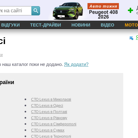
ВІДГУКИ
ТЕСТ-ДРАЙВИ
НОВИНИ
ВІДЕО
МОТО
сі
си
 наш каталог поки не додано.
Як додати?
раїни
СТО Lexus в Миколаєві
СТО Lexus в Одесі
СТО Lexus в Полтаві
СТО Lexus в Рівному
СТО Lexus в Сімферополі
СТО Lexus в Сумах
СТО Lexus в Тернополі