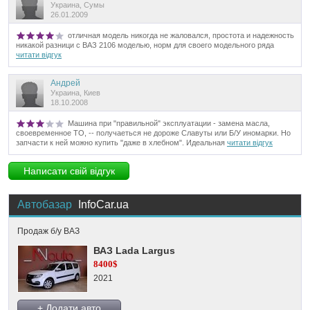
Украина, Сумы
26.01.2009
отличная модель никогда не жаловался, простота и надежность
никакой разници с ВАЗ 2106 моделью, норм для своего модельного ряда
читати відгук
Андрей
Украина, Киев
18.10.2008
Машина при "правильной" эксплуатации - замена масла,
своевременное ТО, -- получаеться не дороже Славуты или Б/У иномарки. Но
запчасти к ней можно купить "даже в хлебном". Идеальная
читати відгук
Написати свій відгук
Автобазар
InfoCar.ua
Продаж б/у ВАЗ
ВАЗ Lada Largus
8400$
2021
+ Додати авто