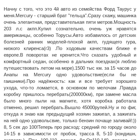
Начну с того, что это 4й авто из семейства Форд Таурус у
меня.Mercury - старший брат "тельца".Сразу скажу, машинка
очень элегантная, представителькая пяти метров.Мощность
203 л.с акпп.Купил сознательно, очень уж нравятся
американцы, особенно Торусы.Авто избавилось от детских
болезней ранних моделей-плохой акпп, гудящего гура,
низкого клиренса(г3) .По ходовым качествам ближе е
европе.В поворотах не кренится.Что сказать удобный и
комфортный седан, особенно в дальних поездках(я люблю
путешествовать летом на море).1500 тыс км. за 15 часов до
Анапы на Mercury одно удовольствие(если бы не
гаишники).Про надёжность: как и все требует хорошего
ухода, что-то ломается, в основном по мелочам .Правда
коробку пришлось перебрать(200000км), при замене масла
было много пыли на магните, хотя коробка работала
отменно, решил перебрать.Вышло 45000рупей.Ну и по фиг,
откуда я знаю как предыдущий хозяин зажигал, а зажигать
на ней одно удовольсвие, только бензин почаще заливай!:))
8, 5 сек до 100!Теперь про расход: средний по городу около
14-15 в зависимости от пробок, трасса 8, 5-10 (кондишн,