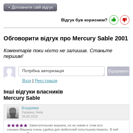
+ Доповнити свій відгук
Відгук був корисним?
Обговорити відгук про Mercury Sable 2001
Коментарів поки ніхто не залишив. Станьте
першим!
Потрібна авторизація
Відправити
Вхід
|
Реєстрація
Інші відгуки власників
Mercury Sable
Владимир
Украина, Киев
26.06.2010
Замечательная машина, но не новая и этим все
сказано.Машина очень удобна для любителей попутешевствовать. В ней