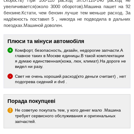
скорость) При 100-110 расход 9л.От110-140 расход не
увеличивается(около 3000 оборотов).Машина пашет на 92
бензине.Кстати, чем бензин лучше тем меньше расход. За
надёжность поставил 5 , никогда не подводила в дальних
поездках.Машиной доволен.
Плюси та мінуси автомобіля
Комфорт, безопасность, дизайн, недорогие запчасти.А
главное таких в Москве единицы.В такой комплектации
я думаю единственная(кожа, люк, климат).На дороге не
видел ни разу.
Свет не очень хороший.расход(кто деньги считает) , нет
подогрева сидений и dvd .
Порада покупцеві
Не советую покупать тем, у кого денег мало .Машина
требует сервисного обслуживания и оригинальных
запчастей.