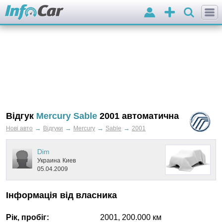
Вхід
Додати
оголошення
Відгук
Mercury Sable
2001 автоматична
→
→
→
→
Нові авто
Відгуки
Mercury
Sable
2001
Dim
Украина
Киев
05.04.2009
Інформація від власника
Рік, пробіг:
2001
,
200.000
км