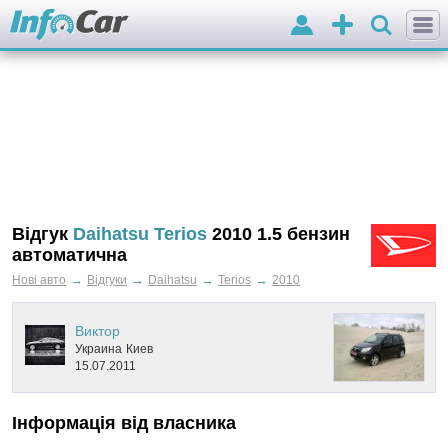
Вхід
Додати
оголошення
Відгук
Daihatsu Terios
2010 1.5 бензин
автоматична
→
→
→
→
Нові авто
Відгуки
Daihatsu
Terios
2010
Виктор
Украина
Киев
15.07.2011
Інформація від власника