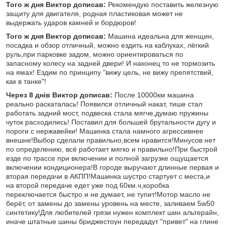
Того ж дня Виктор дописав:
Рекомендую поставить железную
защиту для двигателя, родная пластиковая может не
выдержать ударов камней и бордюров!
Того ж дня Виктор дописав:
Машина идеальна для женщин,
посадка и обзор отличный, можно ездить на каблуках, лёгкий
руль,при парковке задом, можно ориентироваться по
запасному колесу на задней двери! И наконец то не тормозить
на ямах! Ездим по принципу "вижу цель, не вижу препятствий,
как в танке"!
Через 8 днів Виктор дописав:
После 10000км машина
реально раскаталась! Появился отличный накат, тише стал
работать задний мост, подвеска стала мягче,думаю пружины
чуток расходились! Поставил для большей брутальности дугу и
пороги с нержавейки! Машинка стала намного агрессивнее
внешне!Выбор сделали правильно,всем нравится!Минусов нет
по определению, всё работает мягко и правильно!При быстрой
езде по трассе при включении и полной загрузке ощущается
включении кондиционера!В городе выручают длинные первая и
вторая передачи в АКПП!Машинка шустро стартует с места,и
на второй передаче едет уже под 60км.ч,коробка
переключается быстро и не думает, не тупит!Мотор масло не
берёт, от замены до замены уровень на месте, заливаем 5w50
синтетику!Для любителей грязи нужен комплект шин альтерайн,
иначе штатные шины бриджестоун передадут "привет" на глине