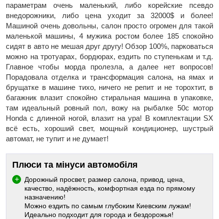
параметрам очень маленький, либо корейские псевдо
внедорожники, либо цена уходит за 32000$ и более!
Машиной очень довольны, салон просто огромен для такой
маленькой машины, 4 мужика ростом более 185 спокойно
сидят в авто не мешая друг другу! Обзор 100%, парковаться
можно на тротуарах, бордюрах, ездить по ступенькам и т.д.
Главное чтобы морда пролезла, а далее нет вопросов!
Порадовала отделка и трансформация салона, на ямах и
брущатке в машине тихо, ничего не репит и не торохтит, в
багажник влазит спокойно стиральная машина в упаковке,
там идеальный ровный пол, вожу на рыбалке 50с мотор
Ноnda c длинной ногой, влазит на ура! В комплектации SX
всё есть, хороший свет, мощный кондиционер, шустрый
автомат, не тупит и не думает!
Плюси та мінуси автомобіля
Дорожный просвет, размер салона, привод, цена,
качество, надёжность, комфортная езда по прямому
назначению!
Можно ездить по самым глубоким Киевским лужам!
Идеально подходит для города и бездорожья!