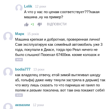
маленькой машине со всеми её достоинствами
Lelik
12 роки
приятно ездить если заплатил не больше 10 тыс .
А что у нас по ценам соответствует???какая
машина ,ну на пример?
ВІДПОВІСТИ
+1
Марк
15 років
Машина крепкая и добротная, проверенная лично!
Cам эксплуатирую как семейный автомобиль уже 3
года, покупали в Диасе, тогда про Реал ничего не
было слышно! Проехал 67400км, кроме колодок и
расходников нет проблем, этой зимой заменил
маленький АКБ на большую Варту! Живу в частном
bodia777
13 роки
доме в 20км от Киева, позапрошлой зимой в самый
как владелец отвечу, етой зимой вытягивал шкоду
снег раз 6 тягали соседскую АUDI А6 кватро, про
а5, гольфа) даже ниву тянули застряла в дерьме) так
шкоду даже не хочу слушать!
что могу лишь сказать то что парниша не ганял по
полям и дерьму поколена, вот там она покажет себя)
и сам лично розганял её по бориспольке до 190) так
что я бы подумал на твоём месте что ты говоришь) я
аквахим
12 роки
её никогда не жалел и она меня никогда не