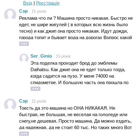
Вхід
|
Реєстрація
Сэр
15 років
Реклама что ли ? Машина просто никакая. Быстро не
едет, не шире жигулей ( в которых всю жизнь было
тесно) и как джип она просто никакая. Идут дожди,
города топит и бывает вода на дорогах Вопрос какой
глубины брод преодолевает эта поделка?
Ser_Ginio
15 років
Эта поделка проходит брод до эмблемы
Daihatsu. Как джип она не едет только тогда,
когда садится на пузо. У меня 74000 на
спидометре. И большую часть она прошла по
проселку. Так что я знаю что такое пол колеса в
грязном месеве. ЕЕ МЕЖЕТ ОСТАНОВИТЬ
Сэр
15 років
ТОЛЬКО КОЛЕЯ ОТ 66 ГАЗОНА.
Тоесть да это машина но ОНА НИКАКАЯ. Не
быстрая, не большая, не веселая на гололеде или
снегу,не дешевая. Просто машина. Да можно ездить,
да надежная, да не стоит 60 тыс. Но таких много Вот
поэтому она НИКАКАЯ и не стоит 25 тысяч. На такой