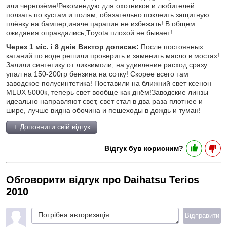
или чернозёме!Рекомендую для охотников и любителей
ползать по кустам и полям, обязательно поклеить защитную
плёнку на бампер,иначе царапин не избежать! В общем
ожидания оправдались,Тoyota плохой не бывает!
Через 1 міс. і 8 днів Виктор дописав:
После постоянных
катаний по воде решили проверить и заменить масло в мостах!
Залили синтетику от ликвимоли, на удивление расход сразу
упал на 150-200гр бензина на сотку! Скорее всего там
заводское полусинтетика! Поставили на ближний свет ксенон
MLUX 5000к, теперь свет вообще как днём!Заводские линзы
идеально направляют свет, свет стал в два раза плотнее и
шире, лучше видна обочина и пешеходы в дождь и туман!
+ Доповнити свій відгук
Відгук був корисним?
Обговорити відгук про Daihatsu Terios
2010
Потрібна авторизація
Відправити