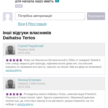
для начала надо иметь
Потрібна авторизація
Відправити
Вхід
|
Реєстрація
Інші відгуки власників
Daihatsu Terios
Сергей Парубочий
Украина, Киев
18.07.2011
Живу на Никольско Ботанической в 200м от пожарки! Зимой в
снег улица закрыта для проезда, парковки возле дома нет, посольские
машины по занимали все места, заехать на nissan тiida во двор не возможно!
читати відгук
Леонид Егорович
Украина, Севастополь
18.07.2011
Я владелец нового Daihatsu Terios, комплектация Prime4x2.
Покупал в Севастополе. Цвет: брызги шампанского. Машинкой доволен
полностью, до этого был лансер 9 на автомате, решил поменять на что
нибудь п
читати відгук