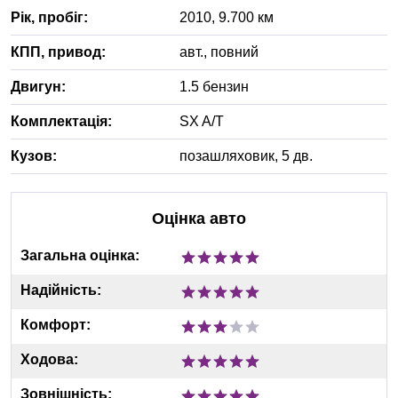
Рік, пробіг:
2010
,
9.700
км
КПП, привод:
авт.
,
повний
Двигун:
1.5 бензин
Комплектація:
SX A/T
Кузов:
позашляховик, 5 дв.
Оцінка авто
Загальна оцінка:
Надійність:
Комфорт:
Ходова:
Зовнішність: