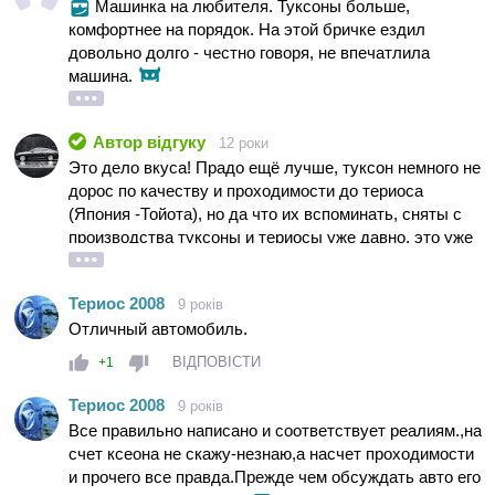
Машинка на любителя. Туксоны больше,
подводила)
комфортнее на порядок. На этой бричке ездил
довольно долго - честно говоря, не впечатлила
машина.
Автор відгуку
12 роки
Это дело вкуса! Прадо ещё лучше, туксон немного не
дорос по качеству и проходимости до териоса
(Япония -Тойота), но да что их вспоминать, сняты с
производства туксоны и териосы уже давно, это уже
история!
Териос 2008
9 років
Отличный автомобиль.
ВІДПОВІСТИ
+1
Териос 2008
9 років
Все правильно написано и соответствует реалиям.,на
счет ксеона не скажу-незнаю,а насчет проходимости
и прочего все правда.Прежде чем обсуждать авто его