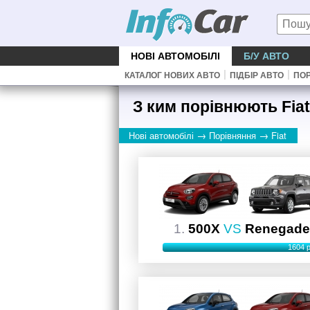
НОВІ АВТОМОБІЛІ
Б/У АВТО
|
|
КАТАЛОГ НОВИХ АВТО
ПІДБІР АВТО
ПОР
З ким порівнюють Fiat
→
→
Нові автомобілі
Порівняння
Fiat
1.
500X
VS
Renegad
1604 