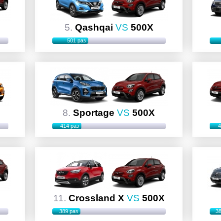
5.
Qashqai
VS
500X
501 раз
8.
Sportage
VS
500X
414 раз
4
11.
Crossland X
VS
500X
389 раз
38