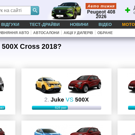
ВІДГУКИ
ТЕСТ-ДРАЙВИ
НОВИНИ
ВІДЕО
МОТО
|
|
|
ІВНЯННЯ АВТО
АВТОСАЛОНИ
АКЦІІ У ДИЛЕРІВ
ОБРАНЕ
 500X Cross 2018?
e
2.
Juke
VS
500X
раз
828 раз