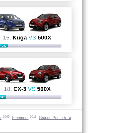
15.
Kuga
VS
500X
5 раз
18.
CX-3
VS
500X
раз
2005
2011
i
Freemont
Grande Punto 5-ти