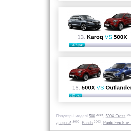
13.
Karoq
VS
500X
373 раз
16.
500X
VS
Outlande
312 раз
2015
20
Популярні моделі
500
500X Cross
2005
2003
дверный
Panda
Punto Evo 5-ти