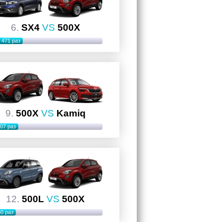
6.
SX4
VS
500X
471 раз
9.
500X
VS
Kamiq
07 раз
12.
500L
VS
500X
0 раз