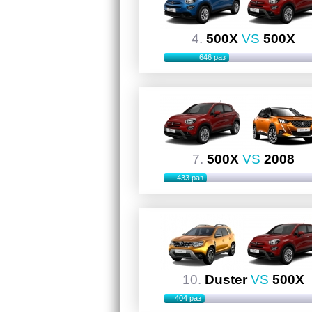
4.
500X
VS
500X
646 раз
7.
500X
VS
2008
433 раз
10.
Duster
VS
500X
404 раз