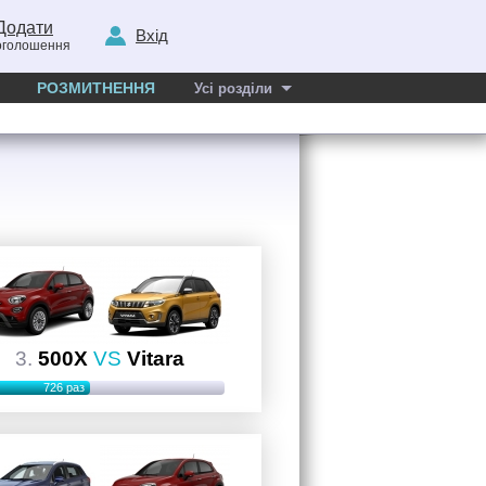
Додати
Вхід
оголошення
РОЗМИТНЕННЯ
Усі розділи
3.
500X
VS
Vitara
726 раз