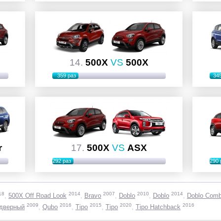
14.
500X
VS
500X
359 раз
34
r
17.
500X
VS
ASX
292 раз
290 
18
2014
2007
2010
2014
500X Off Road Look
Bravo
Doblo
Doblo
Doblo Comb
2009
2016
2015
2020
2016
 дверный
Qubo
Tipo
Tipo
Tipo Hatchback