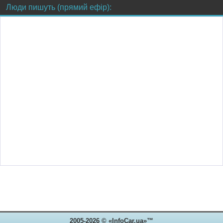
Люди пишуть (прямий ефір):
2005-2026 © «InfoCar.ua»™