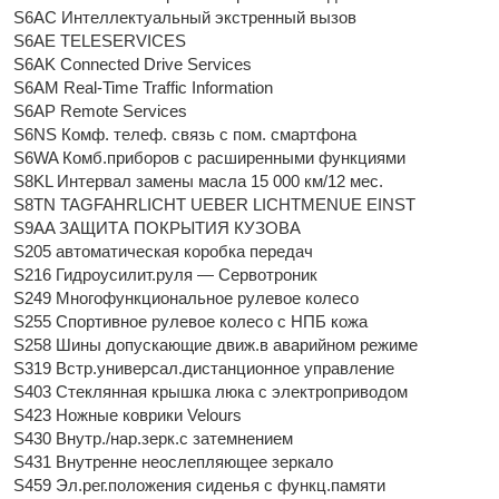
S6AC Интеллектуальный экстренный вызов
S6AE TELESERVICES
S6AK Connected Drive Services
S6AM Real-Time Traffic Information
S6AP Remote Services
S6NS Комф. телеф. связь с пом. смартфона
S6WA Комб.приборов с расширенными функциями
S8KL Интервал замены масла 15 000 км/12 мес.
S8TN TAGFAHRLICHT UEBER LICHTMENUE EINST
S9AA ЗАЩИТА ПОКРЫТИЯ КУЗОВА
S205 автоматическая коробка передач
S216 Гидроусилит.руля — Сервотроник
S249 Многофункциональное рулевое колесо
S255 Спортивное рулевое колесо с НПБ кожа
S258 Шины допускающие движ.в аварийном режиме
S319 Встр.универсал.дистанционное управление
S403 Стеклянная крышка люка с электроприводом
S423 Ножные коврики Velours
S430 Внутр./нар.зерк.с затемнением
S431 Внутренне неослепляющее зеркало
S459 Эл.рег.положения сиденья с функц.памяти