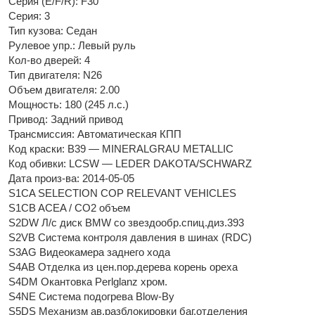
Серия (Е/F/R): F30
Серия: 3
Тип кузова: Седан
Рулевое упр.: Левый руль
Кол-во дверей: 4
Тип двигателя: N26
Объем двигателя: 2.00
Мощность: 180 (245 л.с.)
Привод: Задний привод
Трансмиссия: Автоматическая КПП
Код краски: B39 — MINERALGRAU METALLIC
Код обивки: LCSW — LEDER DAKOTA/SCHWARZ
Дата произ-ва: 2014-05-05
S1CA SELECTION COP RELEVANT VEHICLES
S1CB ACEA / CO2 объем
S2DW Л/c диск BMW со звездообр.спиц.диз.393
S2VB Система контроля давления в шинах (RDC)
S3AG Видеокамера заднего хода
S4AB Отделка из цен.пор.дерева корень ореха
S4DM Окантовка Perlglanz хром.
S4NE Система подогрева Blow-By
S5DS Механизм ав.разблокировки баг.отделения