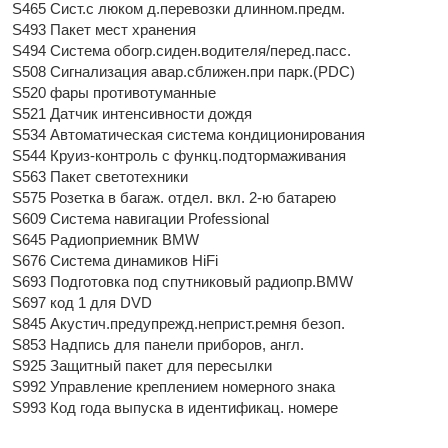
S465 Сист.с люком д.перевозки длинном.предм.
S493 Пакет мест хранения
S494 Система обогр.сиден.водителя/перед.пасс.
S508 Сигнализация авар.сближен.при парк.(PDC)
S520 фары противотуманные
S521 Датчик интенсивности дождя
S534 Автоматическая система кондиционирования
S544 Круиз-контроль с функц.подтормаживания
S563 Пакет светотехники
S575 Розетка в багаж. отдел. вкл. 2-ю батарею
S609 Система навигации Professional
S645 Радиоприемник BMW
S676 Система динамиков HiFi
S693 Подготовка под спутниковый радиопр.BMW
S697 код 1 для DVD
S845 Акустич.предупрежд.неприст.ремня безоп.
S853 Надпись для панели приборов, англ.
S925 Защитный пакет для пересылки
S992 Управление креплением номерного знака
S993 Код года выпуска в идентификац. номере