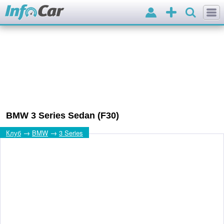
Вхід
Додати
оголошення
BMW 3 Series Sedan (F30)
→
→
Клуб
BMW
3 Series