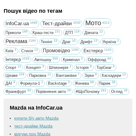
Пошук відео по тегам
Мото
InfoCar.ua
Тест-драйви
1089
2030
4313
188
151
118
12
Приколи
Краш-тести
ДТП
Дівчата
Реклама
2184
23
10
13
1
Тюнінг
Драг
Дрифт
Україна
3
13
Промовідео
1290
Екстерєр
1103
Київ
Стихія
Інтерєр
1029
500
1
64
Автошоу
Кримінал
Оффроад
12
3
2
9
3
Спорт
Концепт
Шпионерія
Історія
TopGear
104
11
7
9
12
Цікаве
Парковка
Вантажівки
Зірки
Каскадери
9
1
5
88
38
ДАІ
Формула-1
Backstage
Женева
Париж
50
29
281
26
#ЩоПочому
Франкфурт
Порівняння авто
Огляд
Mazda на InfoCar.ua
купити б/у авто Mazda
тест-драйви Mazda
відгуки про Mazda