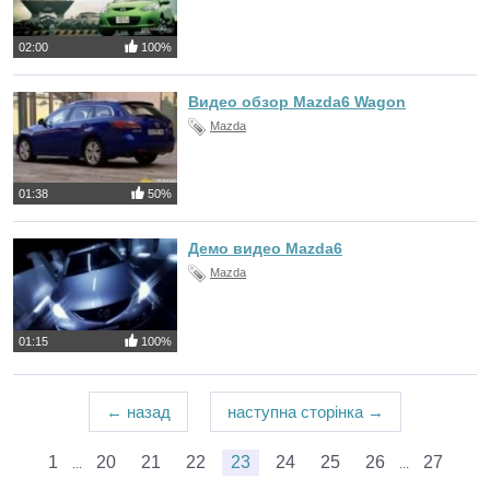
02:00
100%
Видео обзор Mazda6 Wagon
Mazda
01:38
50%
Демо видео Mazda6
Mazda
01:15
100%
← назад
наступна сторінка →
1
20
21
22
23
24
25
26
27
...
...