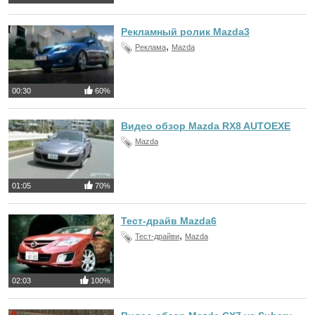
Рекламный ролик Mazda3
,
Реклама
Mazda
00:30
60%
Видео обзор Mazda RX8 AUTOEXE
Mazda
01:05
70%
Тест-драйв Mazda6
,
Тест-драйви
Mazda
02:03
100%