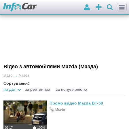
Вхід
Додати
оголошення
Відео з автомобілями Mazda (Мазда)
→
Відео
Mazda
Сортування:
по даті
за рейтингом
за популярністю
Промо видео Mazda BT-50
Mazda
02:17
100%