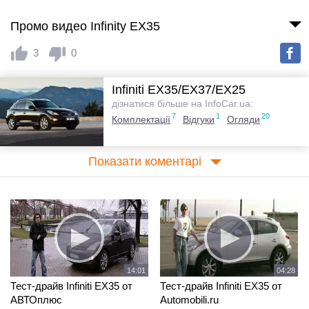
Промо видео Infinity EX35
3
0
Infiniti EX35/EX37/EX25
дізнатися більше на InfoCar.ua:
7
1
20
Комплектації
Відгуки
Огляди
Показати коментарі
14:01
04:28
Тест-драйв Infiniti EX35 от
Тест-драйв Infiniti EX35 от
АВТОплюс
Automobili.ru