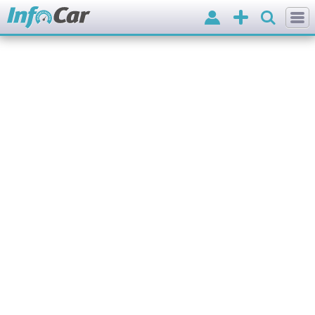
Вхід
Додати
оголошення