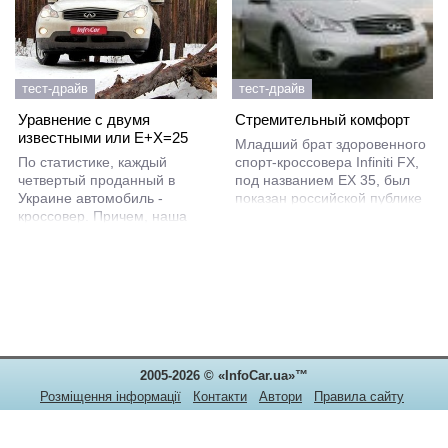
тест-драйв
тест-драйв
Cтремительный комфорт
Уравнение с двумя
известными или E+X=25
Младший брат здоровенного
спорт-кроссовера Infiniti FX,
По статистике, каждый
под названием EX 35, был
четвертый проданный в
показан российской публике
Украине автомобиль -
на московском автосалоне в
кроссовер. Причем, наша
августе этого года.
страна не первый год
Правильно, конкуренты не
занимает одну из
дремлют, BMW же выпустил в
лидирующих позиций в
свет X3, а чем Infiniti хуже?
Европе по реализации
Ничем, с моей точки зрения.
“паркетников” премиум-
сегмента. Выбор их
достаточно широк, и сегодня
InfoCar.ua познакомит своих
2005-2026 © «InfoCar.ua»™
читателей с одним из самых
компактных представителей
Розміщення інформації
Контакти
Автори
Правила сайту
люксовых SUV - Infiniti EX25.
Конфіденційність