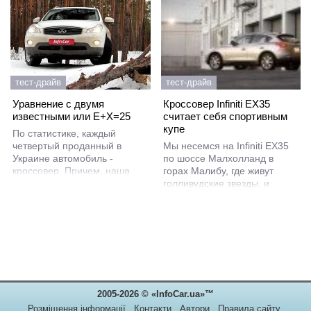
тест-драйв
тест-драйв
Кроссовер Infiniti EX35
Уравнение с двумя
считает себя спортивным
известными или E+X=25
купе
По статистике, каждый
Мы несемся на Infiniti EX35
четвертый проданный в
по шоссе Малхолланд в
Украине автомобиль -
горах Малибу, где живут
кроссовер. Причем, наша
голливудские звезды, и
страна не первый год
только что миновали
занимает одну из
заведение Rock Store, где по
лидирующих позиций в
выходным тусуются байкеры.
Европе по реализации
Впереди самый коварный
“паркетников” премиум-
участок на всем шоссе.
сегмента. Выбор их
достаточно широк, и сегодня
InfoCar.ua познакомит своих
читателей с одним из самых
2005-2026 © «InfoCar.ua»™
компактных представителей
люксовых SUV - Infiniti EX25.
Розміщення інформації
Контакти
Автори
Правила сайту