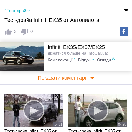
#Тест-драйви
Тест-драйв Infiniti EX35 от Автопилота
2
0
Infiniti EX35/EX37/EX25
дізнатися більше на InfoCar.ua:
7
1
20
Комплектації
Відгуки
Огляди
Показати коментарі
14:01
04:28
Тест-драйв Infiniti EX35 от
Тест-драйв Infiniti EX35 от