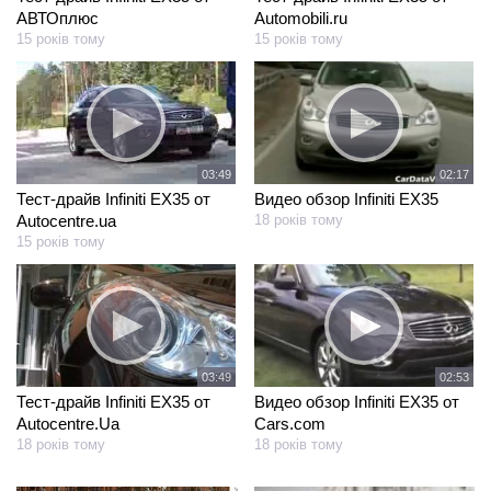
АВТОплюс
Automobili.ru
15 років тому
15 років тому
03:49
02:17
Тест-драйв Infiniti EX35 от
Видео обзор Infiniti EX35
Autocentre.ua
18 років тому
15 років тому
03:49
02:53
Тест-драйв Infiniti EX35 от
Видео обзор Infiniti EX35 от
Autocentre.Ua
Cars.com
18 років тому
18 років тому