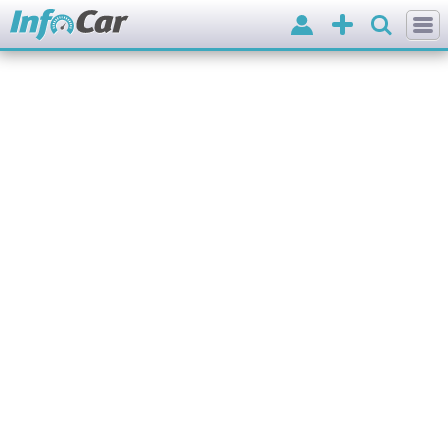
Вхід
Додати
оголошення