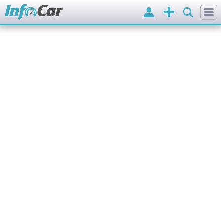
Вхід
Додати
оголошення