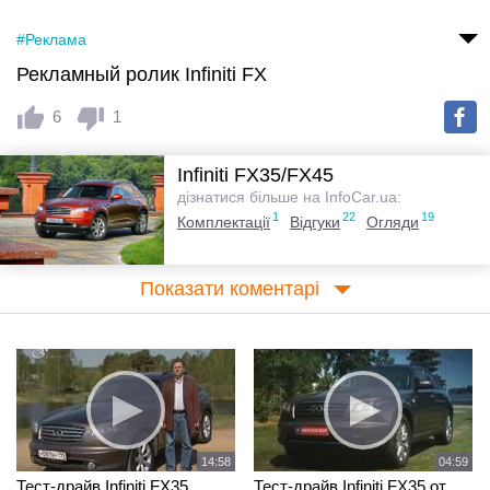
#Реклама
Рекламный ролик Infiniti FX
6
1
Infiniti FX35/FX45
дізнатися більше на InfoCar.ua:
1
22
19
Комплектації
Відгуки
Огляди
Показати коментарі
14:58
04:59
Тест-драйв Infiniti FX35
Тест-драйв Infiniti FX35 от