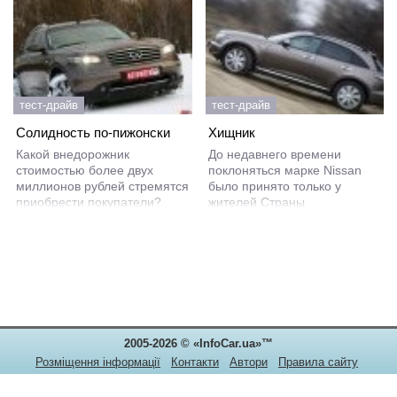
тест-драйв
тест-драйв
Солидность по-пижонски
Хищник
Какой внедорожник
До недавнего времени
стоимостью более двух
поклоняться марке Nissan
миллионов рублей стремятся
было принято только у
приобрести покупатели?
жителей Страны
Солидный, практичный и
Восходящего Солнца. Там
комфортный? А как насчёт
они буквально с молоком
вызывающего, стильного и
матери впитывали любовь к
спортивного? Не все же хотят
серии Z и молились на
просто спокойного
непобедимый Skyline GT-R.
путешествия до пункта
Всему же остальному миру
назначения.
доставались крошечные
Micra или неубиваемые
2005-2026 © «InfoCar.ua»™
Patrol.
Розміщення інформації
Контакти
Автори
Правила сайту
Конфіденційність