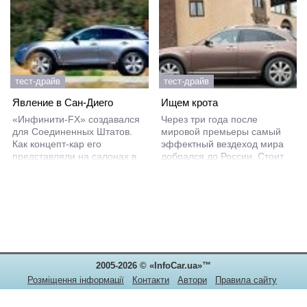
тест-драйв
тест-драйв
Явление в Сан-Диего
Ищем крота
«Инфинити-FX» создавался
Через три года после
для Соединенных Штатов.
мировой премьеры самый
Как концепт-кар его
эффектный вездеход мира
представляли на салонах в
добрался до России. Стоит
Детройте в 2001 и 2002 гг.
ли БМВ-Х5 и «Лексусу-RX»
Годом позже на
его опасаться? Ну скажите на
американскую землю ступил
милость, как дизайнером
первый товарный FX. Но
«Ниссана» может быть
прошло пять лет, и чтобы
человек по фамилии Тойота?
оживить продажи,
обновление просто
необходимо. Тем более что с
2005-2026 © «InfoCar.ua»™
тех пор FX стал популярен
не только в Штатах.
Розміщення інформації
Контакти
Автори
Правила сайту
Конфіденційність