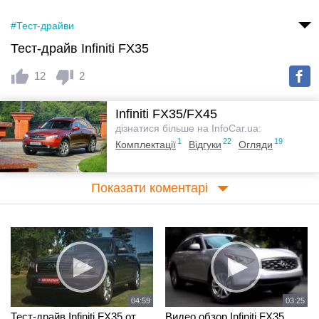
#Тест-драйви
Тест-драйв Infiniti FX35
12
2
Infiniti FX35/FX45
дізнатися більше на InfoCar.ua:
1
22
19
Комплектації
Відгуки
Огляди
Показати коментарі
04:59
03:25
Тест-драйв Infiniti FX35 от
Видео обзор Infiniti FX35