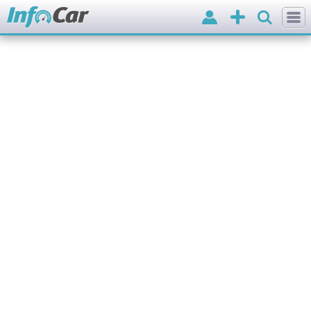
Вхід
Додати
оголошення