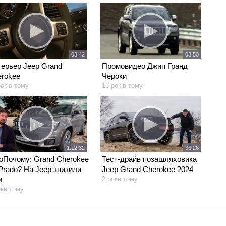
03:42
03:50
ерьер Jeep Grand
Промовидео Джип Гранд
rokee
Чероки
років тому
16 років тому
1:12:32
36:26
Почому: Grand Cherokee
Тест-драйв позашляховика
Prado? На Jeep знизили
Jeep Grand Cherokee 2024
и
2 роки тому
оки тому