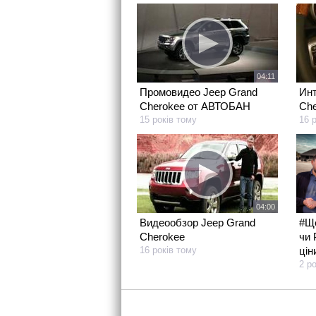
04:11
Промовидео Jeep Grand
Инт
Cherokee от АВТОБАН
Che
15 років тому
16 
04:00
#Що
Видеообзор Jeep Grand
чи 
Cherokee
цін
16 років тому
2 р