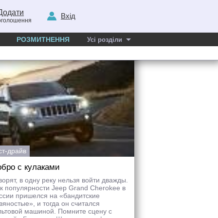
Додати
Вхід
оголошення
РОЗМИТНЕННЯ
Усі розділи
ст-драйв
бро с кулаками
ворят, в одну реку нельзя войти дважды.
к популярности Jeep Grand Cherokee в
ссии пришелся на «бандитские
вяностые», и тогда он считался
льтовой машиной. Помните сцену с