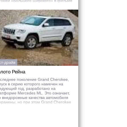
гоней «Большого Широкого» в фильме
рат-2», снятую в окрестностях Хитровки
Яузского бульвара?
ст-драйв
лото Рейна
следнее поколение Grand Cherokee,
пуск в серию которого намечен на
едующий год, разработано на
атформе Mercedes ML. Это означает,
о внедорожные качества автомобиля
хранены, но при этом Grand Cherokee
ал намного комфортнее в повседневной
де по хорошим дорогам. Дизайн тоже на
вом уровне.