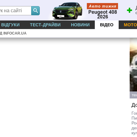
ВІДГУКИ
ТЕСТ-ДРАЙВИ
НОВИНИ
ВІДЕО
МОТО
ІД INFOCAR.UA
те
До
Го
Пи
Ро
де
ку