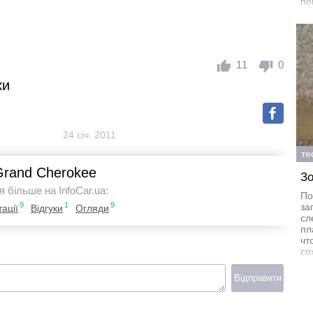
по
«Б
и 
11
0
ки
24 січ. 2011
те
Grand Cherokee
Зо
я більше на InfoCar.ua:
По
9
1
9
за
ації
Відгуки
Огляди
сл
пл
чт
со
ст
ез
Відправити
но