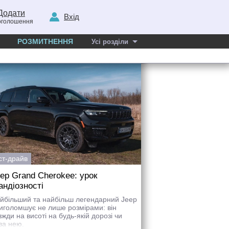
Додати
Вхід
оголошення
РОЗМИТНЕННЯ
Усі розділи
ст-драйв
ep Grand Cherokee: урок
андіозності
йбільший та найбільш легендарний Jeep
иголомшує не лише розмірами: він
вжди на висоті на будь-якій дорозі чи
за нею.