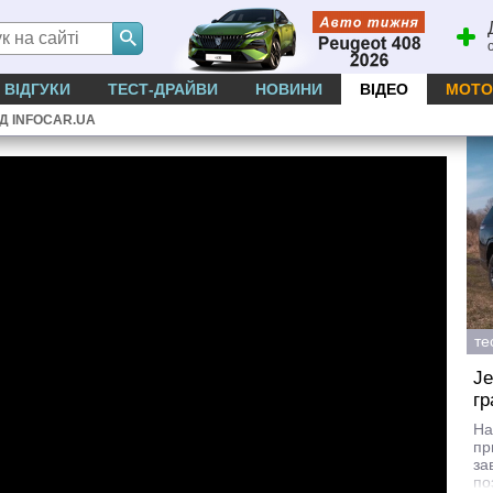
ВІДГУКИ
ТЕСТ-ДРАЙВИ
НОВИНИ
ВІДЕО
МОТО
ІД INFOCAR.UA
те
Je
гр
На
пр
за
по