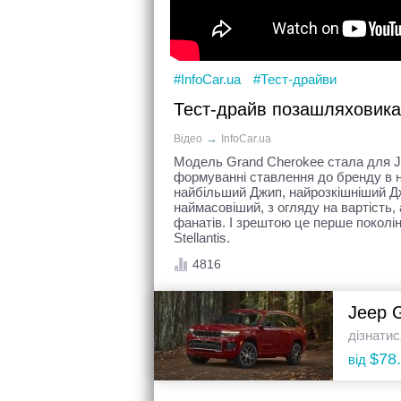
#InfoCar.ua
#Тест-драйви
Тест-драйв позашляховика
→
Відео
InfoCar.ua
Модель Grand Cherokee стала для J
формуванні ставлення до бренду в наш
найбільший Джип, найрозкішніший Джи
наймасовіший, з огляду на вартість
фанатів. І зрештою це перше поколін
Stellantis.
4816
Jeep 
дізнатис
$78
від