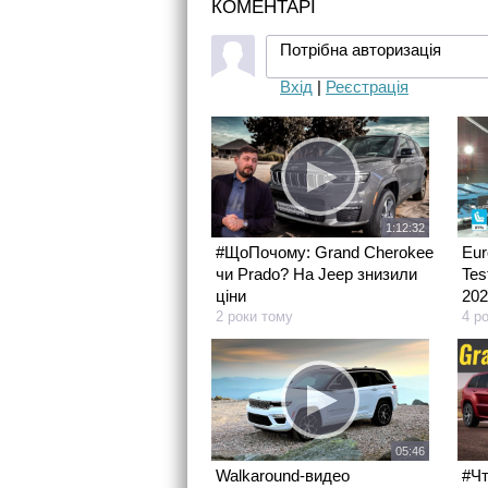
КОМЕНТАРІ
Потрібна авторизація
Вхід
|
Реєстрація
1:12:32
#ЩоПочому: Grand Cherokee
Eur
чи Prado? На Jeep знизили
Tes
ціни
202
2 роки тому
4 р
05:46
Walkaround-видео
#Чт