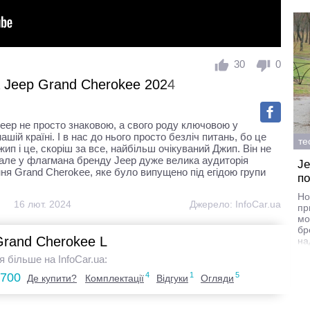
30
0
 Jeep Grand Cherokee 2024
eep не просто знаковою, а свого роду ключовою у
ій країні. І в нас до нього просто безліч питань, бо це
те
п і це, скоріш за все, найбільш очікуваний Джип. Він не
, але у флагмана бренду Jeep дуже велика аудиторія
Je
ня Grand Cherokee, яке було випущено під егідою групи
по
Но
16 лют. 2024
Джерело:
InfoCar.ua
пр
мо
бр
Grand Cherokee L
на
я більше на InfoCar.ua:
.700
4
1
5
Де купити?
Комплектації
Відгуки
Огляди