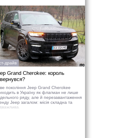
ст-драйв
ep Grand Cherokee: король
вернувся?
ве покоління Jeep Grand Cherokee
иходить в Україну як флагман не лише
дельного ряду, але й перезавантаження
енду Jeep загалом: місія складна та
дважлива.