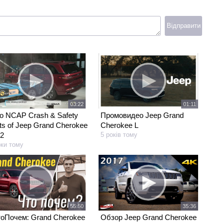
Відправити
03:22
01:11
o NCAP Crash & Safety
Промовидео Jeep Grand
ts of Jeep Grand Cherokee
Cherokee L
2
5 років тому
оки тому
55:50
35:36
оПочем: Grand Cherokee
Обзор Jeep Grand Cherokee