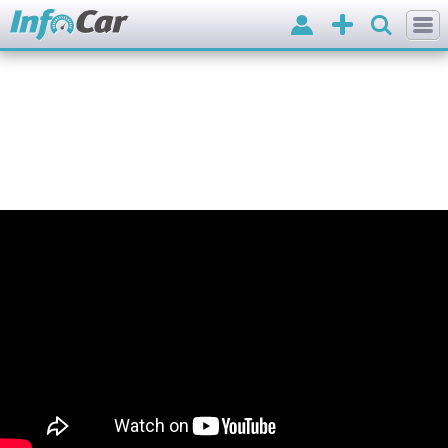
Вхід
Додати
оголошення