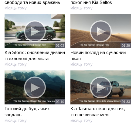
свободи та нових вражень
покоління Kia Seltos
місяць тому
місяць тому
01:03
01:29
Kia Stonic: оновлений дизайн
Новий погляд на сучасний
і технології для міста
пікап
місяць тому
місяць тому
02:10
01:33
Готовий до будь-яких
Kia Tasman: пікап для тих,
завдань
хто не визнає меж
місяць тому
місяць тому