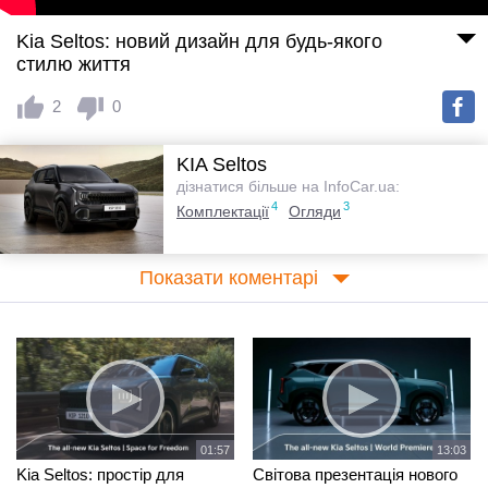
Kia Seltos: новий дизайн для будь-якого
стилю життя
2
0
KIA Seltos
дізнатися більше на InfoCar.ua:
4
3
Комплектації
Огляди
Показати коментарі
01:57
13:03
Kia Seltos: простір для
Cвітова презентація нового