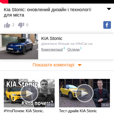
Kia Stonic: оновлений дизайн і технології
для міста
2
0
KIA Stonic
дізнатися більше на InfoCar.ua:
4
1
Комплектації
Огляди
Показати коментарі
19:59
20:42
#ЧтоПочем: KIA Stonic.
Тест-драйв KIA Stonic