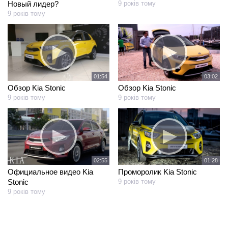
Новый лидер?
9 років тому
9 років тому
01:54
03:02
Обзор Kia Stonic
Обзор Kia Stonic
9 років тому
9 років тому
02:55
01:28
Официальное видео Kia
Проморолик Kia Stonic
Stonic
9 років тому
9 років тому