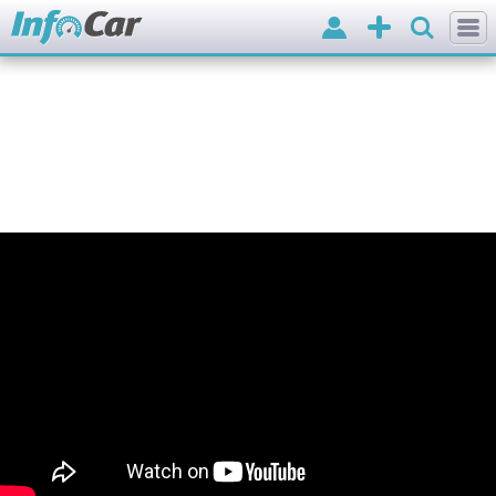
Вхід
Додати
оголошення