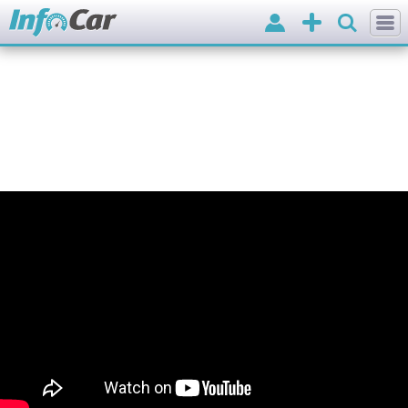
Вхід
Додати
оголошення