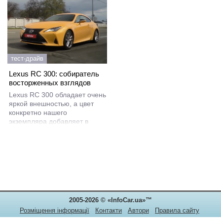
тест-драйв
Lexus RC 300: собиратель
восторженных взглядов
Lexus RC 300 обладает очень
яркой внешностью, а цвет
конкретно нашего
экземпляра добавляет в
образ еще больше динамики
(и даже некоторую долю
агрессии). Тем не менее, при
всей этой скрытой
«дерзости» в достаточно
плавных линиях RC 300
можно разглядеть IS, у
которого просто «забрали»
2005-2026 © «InfoCar.ua»™
задние двери.
Розміщення інформації
Контакти
Автори
Правила сайту
Конфіденційність