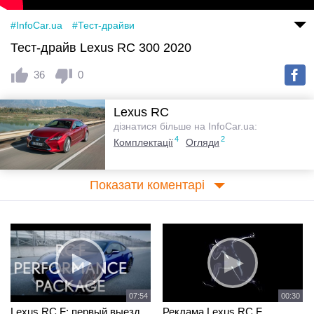
#InfoCar.ua
#Тест-драйви
Тест-драйв Lexus RC 300 2020
36
0
Lexus RC
дізнатися більше на InfoCar.ua:
4
2
Комплектації
Огляди
Показати коментарі
07:54
00:30
Lexus RC F: первый выезд
Реклама Lexus RC F