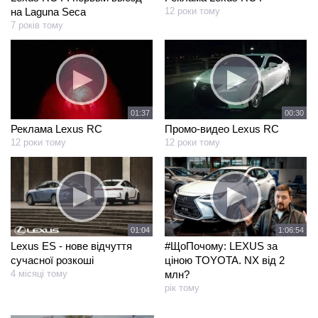
на Laguna Seca
12 роки тому
7 років тому
01:37
00:30
Реклама Lexus RC
Промо-видео Lexus RC
12 роки тому
12 роки тому
01:04
1:06:54
Lexus ES - нове відчуття
#ЩоПочому: LEXUS за
сучасної розкоші
ціною TOYOTA. NX від 2
4 місяці тому
млн?
рік тому