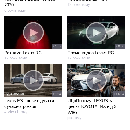
2020
12 роки тому
6 років тому
01:37
00:30
Реклама Lexus RC
Промо-видео Lexus RC
12 роки тому
12 роки тому
01:04
1:06:54
Lexus ES - нове відчуття
#ЩоПочому: LEXUS за
сучасної розкоші
ціною TOYOTA. NX від 2
4 місяці тому
млн?
рік тому