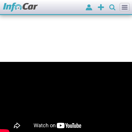
Вхід
Додати
оголошення