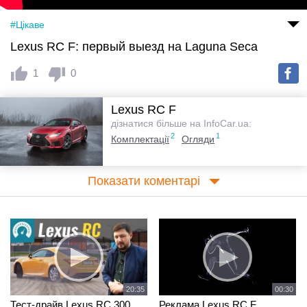
#Цікаве
Lexus RC F: первый выезд на Laguna Seca
1
0
Lexus RC F
дізнатися більше на InfoCar.ua:
2
1
Комплектації
Огляди
Показати коментарі
20:35
00:30
Тест-драйв Lexus RC 300
Реклама Lexus RC F