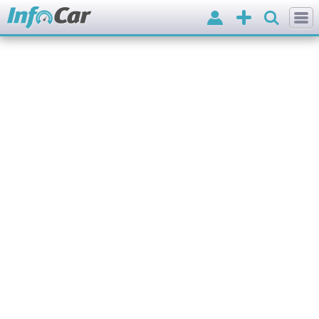
Вхід
Додати
оголошення