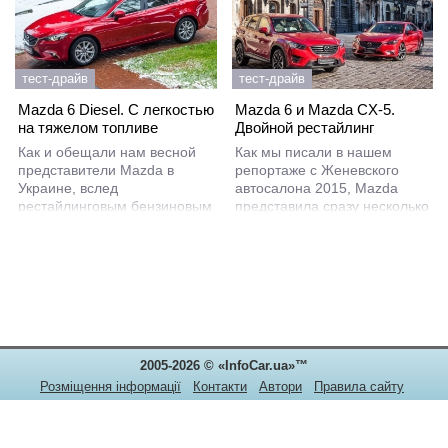
тест-драйв
тест-драйв
Mazda 6 Diesel. C легкостью
Mazda 6 и Mazda CX-5.
на тяжелом топливе
Двойной рестайлинг
Как и обещали нам весной
Как мы писали в нашем
представители Mazda в
репортаже с Женевского
Украине, вслед
автосалона 2015, Mazda
рестайлинговым бензиновым
представила сразу несколько
седаном Mazda 6 на наш
интересных новинок, которые
рынок прибыли и дизельные
сразу же после дебюта
модификации. Знакомиться с
отправились в дилерские
новинкой и выяснять все
центры по всему миру. И
тонкости езды на дизельной
первой до нас добралась
версии с автоматической
обновленная парочка: седан
коробкой передач мы
Mazda6 и кроссовер CX-5.
отправились в небольшой
Украинский импортер марки
2005-2026 © «InfoCar.ua»™
пробег. А чтобы впечатление
решил презентовать их
было полным, мы успели
журналистской братии без
Розміщення інформації
Контакти
Автори
Правила сайту
прокатиться на
промедления и мы
Конфіденційність
отправились в небольшой
автопробег по Западной