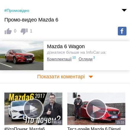
#Промовідео
Промо-видео Mazda 6
0
1
Mazda 6 Wagon
дізнатися більше на InfoCar.ua:
10
3
Комплектації
Огляди
Показати коментарі
49:48
15:33
#ЧтоПочем: Mazda6
Тест-драйв Mazda 6 Diesel