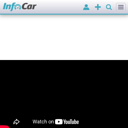
Вхід
Додати
оголошення