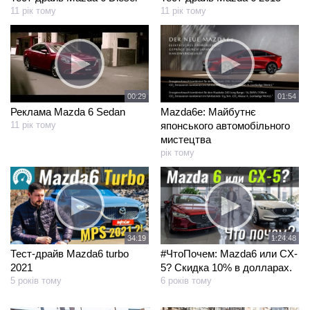
11 рік тому
11 рік тому
01:54
00:29
Mazda6e: Майбутнє
Реклама Mazda 6 Sedan
японського автомобільного
11 рік тому
мистецтва
рік тому
34:19
1:24:48
Тест-драйв Mazda6 turbo
#ЧтоПочем: Mazda6 или CX-
2021
5? Скидка 10% в долларах.
5 років тому
6 років тому