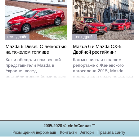
тест-драйв
тест-драйв
Mazda 6 Diesel. C легкостью
Mazda 6 и Mazda CX-5.
на тяжелом топливе
Двойной рестайлинг
Как и обещали нам весной
Как мы писали в нашем
представители Mazda в
репортаже с Женевского
Украине, вслед
автосалона 2015, Mazda
рестайлинговым бензиновым
представила сразу несколько
седаном Mazda 6 на наш
интересных новинок, которые
рынок прибыли и дизельные
сразу же после дебюта
модификации. Знакомиться с
отправились в дилерские
новинкой и выяснять все
центры по всему миру. И
тонкости езды на дизельной
первой до нас добралась
версии с автоматической
обновленная парочка: седан
коробкой передач мы
Mazda6 и кроссовер CX-5.
отправились в небольшой
Украинский импортер марки
2005-2026 © «InfoCar.ua»™
пробег. А чтобы впечатление
решил презентовать их
было полным, мы успели
журналистской братии без
Розміщення інформації
Контакти
Автори
Правила сайту
прокатиться на
промедления и мы
Конфіденційність