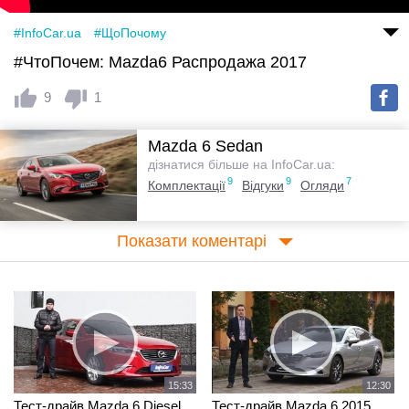
#InfoCar.ua
#ЩоПочому
#ЧтоПочем: Mazda6 Распродажа 2017
9
1
Mazda 6 Sedan
дізнатися більше на InfoCar.ua:
9
9
7
Комплектації
Відгуки
Огляди
Показати коментарі
15:33
12:30
Тест-драйв Mazda 6 Diesel
Тест-драйв Mazda 6 2015