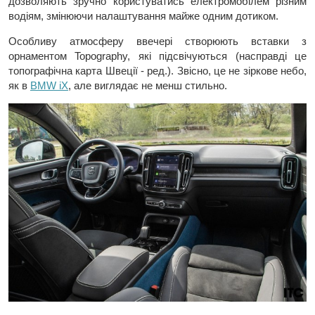
дозволяють зручно користуватись електромобілем різним
водіям, змінюючи налаштування майже одним дотиком.
Особливу атмосферу ввечері створюють вставки з
орнаментом Topography, які підсвічуються (насправді це
топографічна карта Швеції - ред.). Звісно, це не зіркове небо,
як в
BMW iX
, але виглядає не менш стильно.