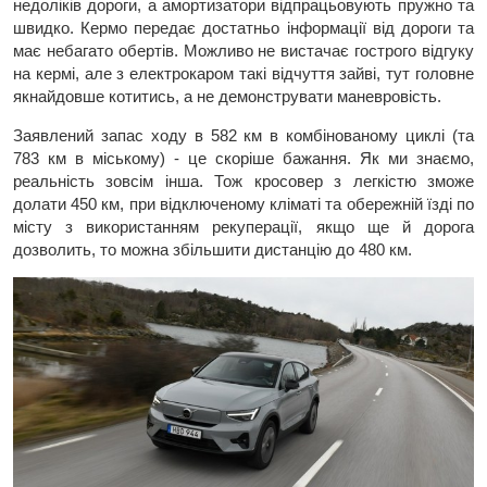
недоліків дороги, а амортизатори відпрацьовують пружно та
швидко. Кермо передає достатньо інформації від дороги та
має небагато обертів. Можливо не вистачає гострого відгуку
на кермі, але з електрокаром такі відчуття зайві, тут головне
якнайдовше котитись, а не демонструвати маневровість.
Заявлений запас ходу в 582 км в комбінованому циклі (та
783 км в міському) - це скоріше бажання. Як ми знаємо,
реальність зовсім інша. Тож кросовер з легкістю зможе
долати 450 км, при відключеному кліматі та обережній їзді по
місту з використанням рекуперації, якщо ще й дорога
дозволить, то можна збільшити дистанцію до 480 км.