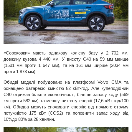
«Сороковки» мають однакову колісну базу у 2 702 мм,
довжину кузова 4 440 мм. У висоту С40 на 59 мм менше
(1591 мм проти 1 647 мм), та на 161 мм ширше (2034 мм
проти 1 873 мм).
Обидві моделі побудовано на платформі Volvo CMA та
оснащено батареєю ємністю 82 кВт-год. Але купеподібний
С40 отримав більше екологічності, більше запасу ходу (569
км проти 582 км) та меншу витрату енергії (17,6 кВт-год/100
км). Обидва можуть споживати енергію від прямого струму
потужністю 175 кВт (CCS2) та поповнити запас ходу від
10%до 80% за 28 хвилин.