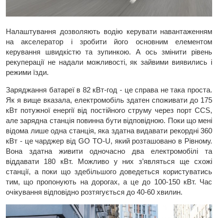
Налаштування дозволяють водію керувати навантаженням
на акселератор і зробити його основним елементом
керування швидкістю та зупинкою. А ось змінити рівень
рекуперації не надали можливості, як зайвими виявились і
режими їзди.
Заряджання батареї в 82 кВт-год - це справа не така проста.
Як я вище вказала, електромобіль здатен споживати до 175
кВт потужної енергії від постійного струму через порт CCS,
але зарядна станція повинна бути відповідною. Поки що мені
відома лише одна станція, яка здатна видавати рекордні 360
кВт - це чарджер від GO TO-U, який розташовано в Рівному.
Вона здатна живити одночасно два електромобілі та
віддавати 180 кВт. Можливо у них з’являться ще схожі
станції, а поки що здебільшого доведеться користуватись
тим, що пропонують на дорогах, а це до 100-150 кВт. Час
очікування відповідно розтягується до 40-60 хвилин.