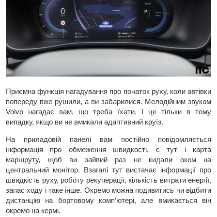
Приємна функція нагадування про початок руху, коли автівки
попереду вже рушили, а ви забарилися. Мелодійним звуком
Volvo нагадає вам, що треба їхати. І це тільки в тому
випадку, якщо ви не вмикали адаптивний круїз.
На приладовій панелі вам постійно повідомляється
інформація про обмеження швидкості, є тут і карта
маршруту, щоб ви зайвий раз не кидали оком на
центральний монітор. Взагалі тут вистачає інформації про
швидкість руху, роботу рекуперації, кількість витрати енергії,
запас ходу і таке інше. Окремо можна подивитись чи відбити
дистанцію на бортовому комп’ютері, але вмикається він
окремо на кермі.