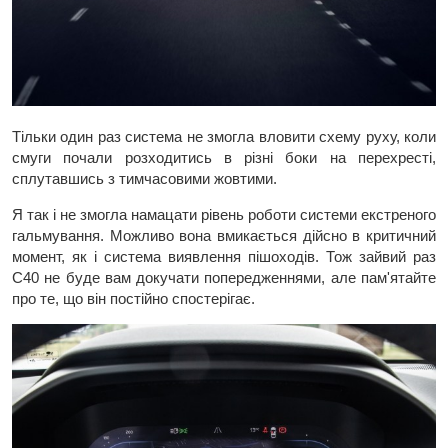
Тільки один раз система не змогла вловити схему руху, коли
смуги почали розходитись в різні боки на перехресті,
сплутавшись з тимчасовими жовтими.
Я так і не змогла намацати рівень роботи системи екстреного
гальмування. Можливо вона вмикається дійсно в критичний
момент, як і система виявлення пішоходів. Тож зайвий раз
С40 не буде вам докучати попередженнями, але пам'ятайте
про те, що він постійно спостерігає.