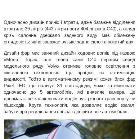
Одночасно дизайн приніс і втрати, адже багажне відділення
втратило 39 літрів (443 літри проти 404 літрів в С40), а огляд
крізь салонне дзеркало заднього виду має обмежену
оглядовість: явно заважає вузьке заднє скло та покатий дах.
Дизайн фар має звичний дизайн ходових вогнів під назвою
«Молот Тора», але тепер саме С40 першим серед
модельного ряду Volvo отримав головне освітлення з
піксельною технологією, що працює на оптимізацію
видимості. Тобто в автоматичному режимі кожен блок фар
Pixel LED, що налічує 84 світлодіоди, може затемнювати
одночасно до 5 автомобілів, які виявляє камера. Це
допомагає не засліплювати водіїв зустрічного транспорту чи
пішоходів. Крута технологія, яка дозволяє водію взагалі
забути про регулювання світла і довірити все автомобілю.