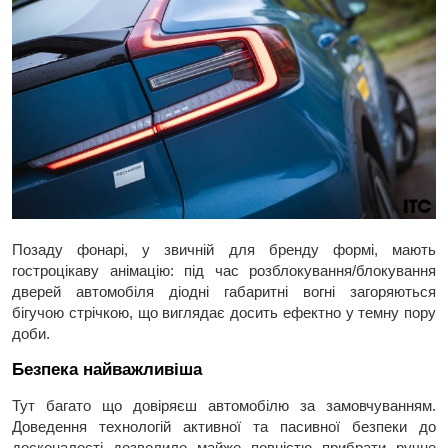
Позаду фонарі, у звичній для бренду формі, мають
гостроцікаву анімацію: під час розблокування/блокування
дверей автомобіля діодні габаритні вогні загоряються
бігучою стрічкою, що виглядає досить ефектно у темну пору
доби.
Безпека найважливіша
Тут багато що довіряєш автомобілю за замовчуванням.
Доведення технологій активної та пасивної безпеки до
досконалості дозволило майже повністю прибрати ручне