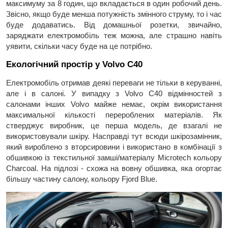
максимуму за 8 годин, що вкладається в один робочий день.
Звісно, якщо буде менша потужність змінного струму, то і час
буде додаватись. Від домашньої розетки, звичайно,
заряджати електромобіль теж можна, але страшно навіть
уявити, скільки часу буде на це потрібно.
Екологічний простір у Volvo C40
Електромобіль отримав деякі переваги не тільки в керуванні,
але і в салоні. У випадку з Volvo C40 відмінностей з
салонами інших Volvo майже немає, окрім використання
максимальної кількості перероблених матеріалів. Як
стверджує виробник, це перша модель, де взагалі не
використовували шкіру. Насправді тут всюди шкірозамінник,
який вироблено з вторсировини і використано в комбінації з
обшивкою із текстильної замші/матеріалу Microtech кольору
Charcoal. На підлозі - схожа на вовну обшивка, яка огортає
більшу частину салону, кольору Fjord Blue.