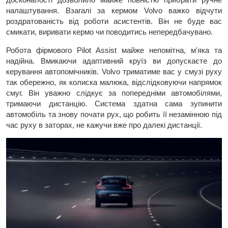
налаштування. Взагалі за кермом Volvo важко відчути
роздратованість від роботи асистентів. Він не буде вас
смикати, виривати кермо чи поводитись непередбачувано.
Робота фірмового Pilot Assist майже непомітна, м'яка та
надійна. Вмикаючи адаптивний круїз ви допускаєте до
керування автопомічників. Volvo триматиме вас у смузі руху
так обережно, як колиска малюка, відслідковуючи напрямок
смуг. Він уважно слідкує за попередніми автомобілями,
тримаючи дистанцію. Система здатна сама зупинити
автомобіль та знову почати рух, що робить її незамінною під
час руху в заторах, не кажучи вже про далекі дистанції.