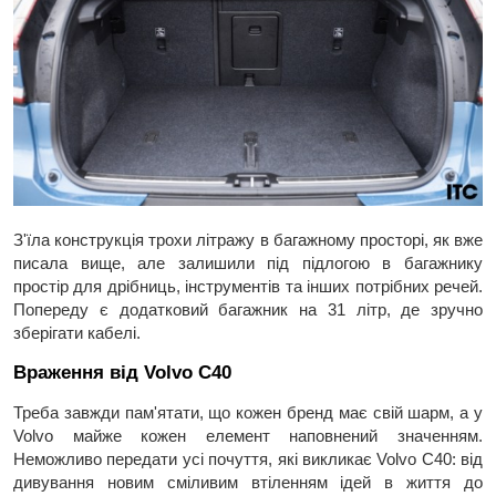
З'їла конструкція трохи літражу в багажному просторі, як вже
писала вище, але залишили під підлогою в багажнику
простір для дрібниць, інструментів та інших потрібних речей.
Попереду є додатковий багажник на 31 літр, де зручно
зберігати кабелі.
Враження від Volvo C40
Треба завжди пам'ятати, що кожен бренд має свій шарм, а у
Volvo майже кожен елемент наповнений значенням.
Неможливо передати усі почуття, які викликає Volvo C40: від
дивування новим сміливим втіленням ідей в життя до