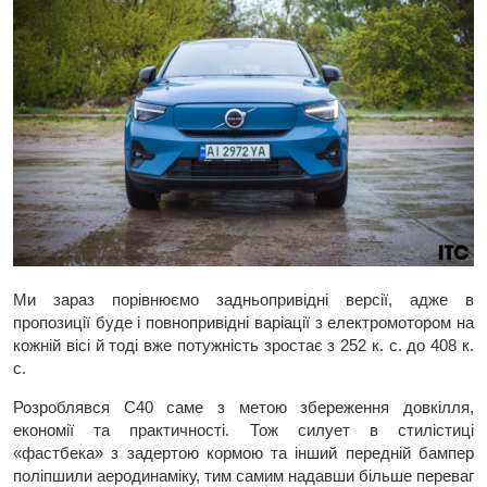
Ми зараз порівнюємо задньопривідні версії, адже в
пропозиції буде і повнопривідні варіації з електромотором на
кожній вісі й тоді вже потужність зростає з 252 к. с. до 408 к.
с.
Розроблявся С40 саме з метою збереження довкілля,
економії та практичності. Тож силует в стилістиці
«фастбека» з задертою кормою та інший передній бампер
поліпшили аеродинаміку, тим самим надавши більше переваг