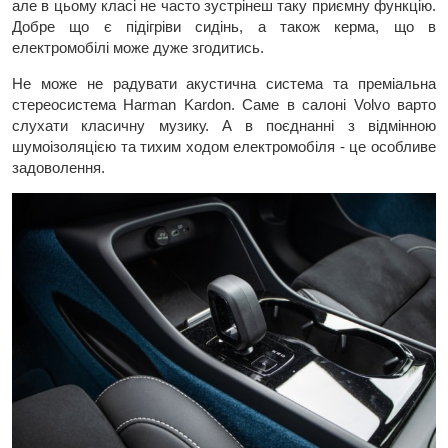
але в цьому класі не часто зустрінеш таку приємну функцію.
Добре що є підігріви сидінь, а також керма, що в
електромобілі може дуже згодитись.
Не може не радувати акустична система та преміальна
стереосистема Harman Kardon. Саме в салоні Volvo варто
слухати класичну музику. А в поєднанні з відмінною
шумоізоляцією та тихим ходом електромобіля - це особливе
задоволення.