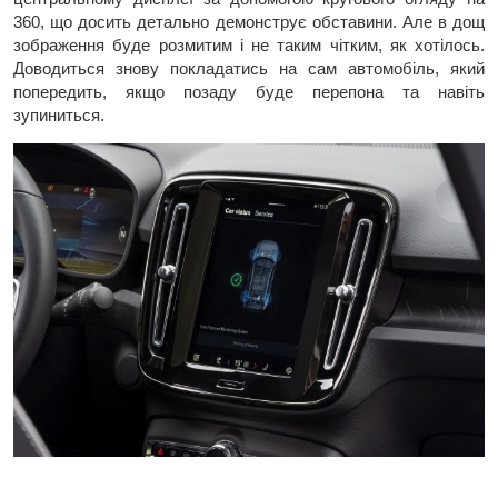
360, що досить детально демонструє обставини. Але в дощ
зображення буде розмитим і не таким чітким, як хотілось.
Доводиться знову покладатись на сам автомобіль, який
попередить, якщо позаду буде перепона та навіть
зупиниться.