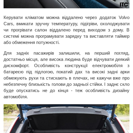
Керувати кліматом можна віддалено через додаток Volvo
Cars, вмикати зручну температуру, підігріви, охолоджувати
чи прогрівати салон віддалено перед виходом з дому. В
системі можна програмувати зарядку та виставляти таймер
або обмеження потужності.
Для задніх пасажирів залишили, на перший погляд,
достатньо місця, але висока людина буде відчувати деякий
дискомфорт. Особливість конструкції електромобіля з
батареєю під підлогою, покатий дах та високі задні арки
обмежують рухи та стискають в плечах, не кажучи вже про
небезпечну близькість голови до задньої стійки. І заднє скло
буде опускатись не до кінця - теж особливість дизайну
автомобіля.