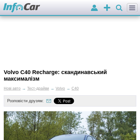
Вхід
Додати
оголошення
Volvo C40 Recharge: скандинавський
максималізм
→
→
→
Нові авто
Тест-драйви
Volvo
C40
Розповісти друзям: