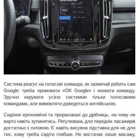
Система реагує на голосові команди, як зазвичай робить сам
Google: треба промовити «OK Google» і назвати команду.
Зручно керувати усією системою тільки голосовими
командами, але вимовляти доведеться англійською.
Сидіння ергономічні та прораховані до дрібниць, на чому не
варто навіть зупинятись. Регулювань для передніх пасажирів
достатньо з головою. Є навіть висувна підставка для ніг, для
тих, кому треба сидіти глибше. Не вистачає лише масажу,