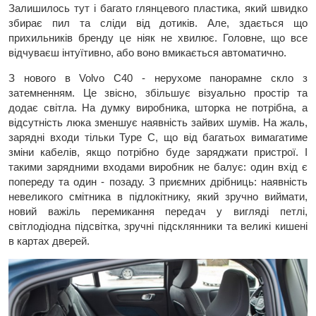
Залишилось тут і багато глянцевого пластика, який швидко
збирає пил та сліди від дотиків. Але, здається що
прихильників бренду це ніяк не хвилює. Головне, що все
відчуваєш інтуїтивно, або воно вмикається автоматично.
З нового в Volvo C40 - нерухоме панорамне скло з
затемненням. Це звісно, збільшує візуально простір та
додає світла. На думку виробника, шторка не потрібна, а
відсутність люка зменшує наявність зайвих шумів. На жаль,
зарядні входи тільки Type C, що від багатьох вимагатиме
зміни кабелів, якщо потрібно буде заряджати пристрої. І
такими зарядними входами виробник не балує: один вхід є
попереду та один - позаду. З приємних дрібниць: наявність
невеликого смітника в підлокітнику, який зручно виймати,
новий важіль перемикання передач у вигляді петлі,
світлодіодна підсвітка, зручні підсклянники та великі кишені
в картах дверей.