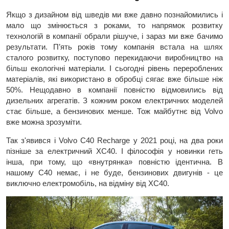
Якщо з дизайном від шведів ми вже давно познайомились і
мало що змінюється з роками, то напрямок розвитку
технологій в компанії обрали рішуче, і зараз ми вже бачимо
результати. П’ять років тому компанія встала на шлях
сталого розвитку, поступово перекидаючи виробництво на
більш екологічні матеріали. І сьогодні рівень перероблених
матеріалів, які використано в обробці сягає вже більше ніж
50%. Нещодавно в компанії повністю відмовились від
дизельних агрегатів. З кожним роком електричних моделей
стає більше, а бензинових менше. Тож майбутнє від Volvo
вже можна зрозуміти.
Так з'явився і Volvo C40 Recharge у 2021 році, на два роки
пізніше за електричний XC40. І філософія у новинки геть
інша, при тому, що «внутрянка» повністю ідентична. В
нашому C40 немає, і не буде, бензинових двигунів - це
виключно електромобіль, на відміну від XC40.