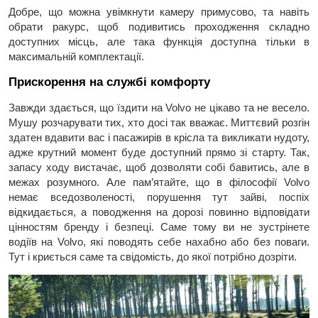
Добре, що можна увімкнути камеру примусово, та навіть
обрати ракурс, щоб подивитись проходження складно
доступних місць, але така функція доступна тільки в
максимальній комплектації.
Прискорення на службі комфорту
Завжди здається, що їздити на Volvo не цікаво та не весело.
Мушу розчарувати тих, хто досі так вважає. Миттєвий розгін
здатен вдавити вас і пасажирів в крісла та викликати нудоту,
адже крутний момент буде доступний прямо зі старту. Так,
запасу ходу вистачає, щоб дозволяти собі бавитись, але в
межах розумного. Але пам’ятайте, що в філософії Volvo
немає вседозволеності, порушення тут зайві, поспіх
відкидається, а поводження на дорозі повинно відповідати
цінностям бренду і безпеці. Саме тому ви не зустрінете
водіїв на Volvo, які поводять себе нахабно або без поваги.
Тут і криється саме та свідомість, до якої потрібно дозріти.