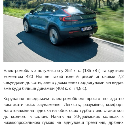
Електромобіль з потужністю у 252 к. с. (185 кВт) та крутним
моментом 420 Нм не такий вже й різкий зі своїми 7,2
секундами до сотні, але з двома електродвигунами він видає
вже куди більше динаміки (408 к. с. і 4,8 с).
Керування шведським електромобілем просто не здатне
викликати якісь зауваження. Легкість, розуміння, комфорт.
Багатоважільна підвіска на обох осях турботливо ставиться
до кожного в салоні. Навіть на 20-дюймових колесах з
низькопрофільною гумою не відчуваєш тремтіння, дрібних