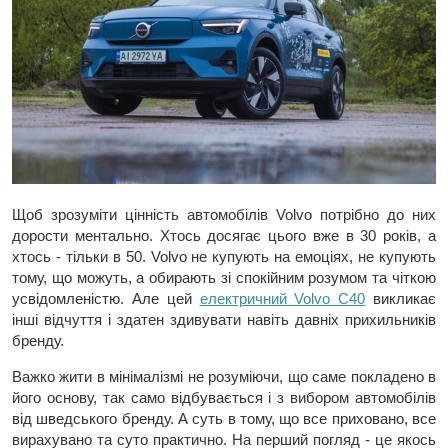
Щоб зрозуміти цінність автомобілів Volvo потрібно до них
дорости ментально. Хтось досягає цього вже в 30 років, а
хтось - тільки в 50. Volvo не купують на емоціях, не купують
тому, що можуть, а обирають зі спокійним розумом та чіткою
усвідомленістю. Але цей
електричний Volvo С40
викликає
інші відчуття і здатен здивувати навіть давніх прихильників
бренду.
Важко жити в мінімалізмі не розуміючи, що саме покладено в
його основу, так само відбувається і з вибором автомобілів
від шведського бренду. А суть в тому, що все приховано, все
вирахувано та суто практично. На перший погляд - це якось