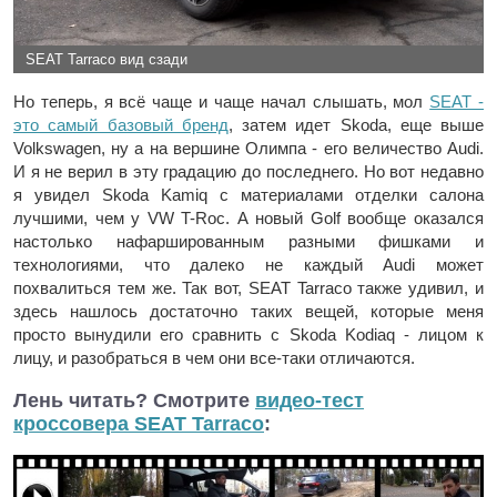
SEAT Tarraco вид сзади
Но теперь, я всё чаще и чаще начал слышать, мол
SEAT -
это самый базовый бренд
, затем идет Skoda, еще выше
Volkswagen, ну а на вершине Олимпа - его величество Audi.
И я не верил в эту градацию до последнего. Но вот недавно
я увидел Skoda Kamiq с материалами отделки салона
лучшими, чем у VW T-Roc. А новый Golf вообще оказался
настолько нафаршированным разными фишками и
технологиями, что далеко не каждый Audi может
похвалиться тем же. Так вот, SEAT Tarraco также удивил, и
здесь нашлось достаточно таких вещей, которые меня
просто вынудили его сравнить с Skoda Kodiaq - лицом к
лицу, и разобраться в чем они все-таки отличаются.
Лень читать? Смотрите
видео-тест
кроссовера SEAT Tarraco
: