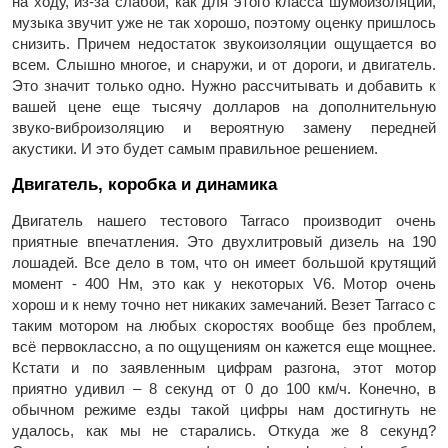
на ходу, из-за слабой, как для этого класса шумоизоляции,
музыка звучит уже не так хорошо, поэтому оценку пришлось
снизить. Причем недостаток звукоизоляции ощущается во
всем. Слышно многое, и снаружи, и от дороги, и двигатель.
Это значит только одно. Нужно рассчитывать и добавить к
вашей цене еще тысячу долларов на дополнительную
звуко-виброизоляцию и вероятную замену передней
акустики. И это будет самым правильное решением.
Двигатель, коробка и динамика
Двигатель нашего тестового Tarraco производит очень
приятные впечатления. Это двухлитровый дизель на 190
лошадей. Все дело в том, что он имеет большой крутящий
момент - 400 Нм, это как у некоторых V6. Мотор очень
хорош и к нему точно нет никаких замечаний. Везет Tarraco с
таким мотором на любых скоростях вообще без проблем,
всё первоклассно, а по ощущениям он кажется еще мощнее.
Кстати и по заявленным цифрам разгона, этот мотор
приятно удивил – 8 секунд от 0 до 100 км/ч. Конечно, в
обычном режиме езды такой цифры нам достигнуть не
удалось, как мы не старались. Откуда же 8 секунд?