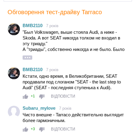
Обговорення тест-драйву Tarraco
BMB2110
7 років
"Был Volkswagen, выше стояла Audi, а ниже -
Skoda. А вот SEAT никогда толком не входил в
эту триаду."
А "триады", собственно никогда и не было. Было
4 основных бренда (Skoda, SEAT, Volkswagen,
Audi) и 2 премиальных: Bentley и Lamborghini.
Ну и утверждение, что "сейчас SEAT - базовый
BMB2110
7 років
бренд" тоже не совсем корректно. SEAT является
Кстати, одно время, в Великобритании, SEAT
(и был с момента вхождения в VAG в 1986 году)
продавали под слоганом "SEAT - the last step to
"базовым" для молодёжно-спортивной линии
Audi" (SEAT - последняя ступенька к Audi).
VAG, где дальше стоят Audi и Lamborghini. В свою
очередь Skoda начинает линию "семейных"
ВІДПОВІСТИ
+1
марок, которую продолжают Volkswagen и Bentley.
Такое деление, одно время, было даже
Subaru_mylove
7 років
зафиксировано делением на бренд-группы: Audi
Чисто внешне - Tarraco действительно выглядит
Brand и Volkswagen Brand. Сейчас, правда, от
более гармоничным.
бренд-групп отказались, но идеологически-
ВІДПОВІСТИ
маркетинговое деление осталось.
+3