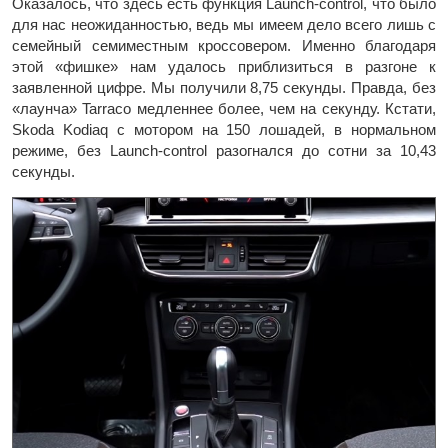
Оказалось, что здесь есть функция Launch-control, что было
для нас неожиданностью, ведь мы имеем дело всего лишь с
семейный семиместным кроссовером. Именно благодаря
этой «фишке» нам удалось приблизиться в разгоне к
заявленной цифре. Мы получили 8,75 секунды. Правда, без
«лаунча» Tarraco медленнее более, чем на секунду. Кстати,
Skoda Kodiaq с мотором на 150 лошадей, в нормальном
режиме, без Launch-control разогнался до сотни за 10,43
секунды.