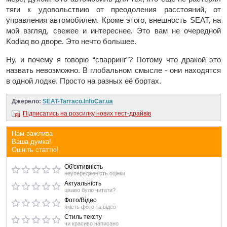
тяги к удовольствию от преодоления расстояний, от
управления автомобилем. Кроме этого, внешность SEAT, на
мой взгляд, свежее и интереснее. Это вам не очередной
Kodiaq во дворе. Это нечто большее.
Ну, и почему я говорю “спарринг”? Потому что дракой это
назвать невозможно. В глобальном смысле - они находятся
в одной лодке. Просто на разных её бортах.
Джерело:
SEAT-Tarraco.InfoCar.ua
Підписатись на розсилку нових тест-драйвів
Нам важлива
Ваша думка!
Оцініть статтю!
Об'єктивність
неупередженість оцінки
Актуальність
цікаво було читати?
Фото/Відео
якість фото та відео
Стиль тексту
чи красиво написано