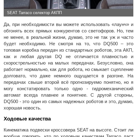
SEAT Tarraco селектор АКПП
Да, при необходимости вы можете использовать «лаунч» и
обгонять всех прямых конкурентов со светофоров. Но, тем
не менее, в реальной жизни, думаю, это не так уж и часто
будет необходимо. Не смотря на то, что DQ500 – это
топовая коробка передач из стандартных роботов, эта АКП,
как и любая другая DQ не отличается плавностью и
скорострельностью на малых передачах. Безусловно, она
работает нормально, как для робота, но смыкает сцепление
долговато, что даже немного ощущается в разгоне. На
передачах свыше второй всё прогнозируемо понятно, но я
могу констатировать только одно - гидромеханический
автомат всегда плавнее и понятнее. С другой стороны,
DQ500 - это один из самых надежных роботов и это, думаю,
хорошая новость.
Ходовые качества
Кинематика подвески кроссовера SEAT на высоте. Стоит ли
вообще говорить, что по ходовым качествам Tarraco даст