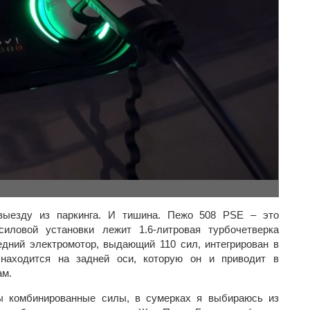
выезду из паркинга. И тишина. Пежо 508 PSE – это
иловой установки лежит 1.6-литровая турбочетверка
едний электромотор, выдающий 110 сил, интегрирован в
 находится на задней оси, которую он и приводит в
ам.
ы комбинированные силы, в сумерках я выбираюсь из