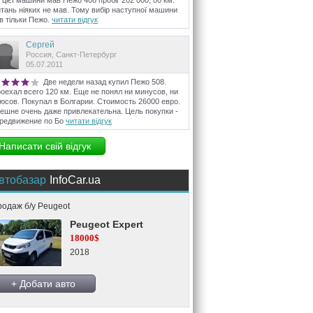
 цієї машини мав Пежо 408 пробіг 202 000, 00 км.
тань ніяких не мав. Тому вибір наступної машини
в тільки Пежо.
читати відгук
Сергей
Россия, Санкт-Петербург
05.07.2011
Две недели назад купил Пежо 508.
оехал всего 120 км. Еще не понял ни минусов, ни
юсов. Покупал в Болгарии. Стоимость 26000 евро.
ешне очень даже привлекательна. Цель покупки -
редвижение по Бо
читати відгук
Написати свій відгук
втобазар
InfoCar.ua
одаж б/у Peugeot
Peugeot Expert
18000$
2018
+ Добати авто