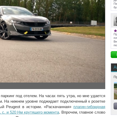
До
Пи
бу
Пр
пл
Вн
пе
А
Пр
аркинг под отелем. На часах пять утра, но мне удается
ем. На нижнем уровне поджидает подключенный к розетке
й Peugeot в истории. «Раскачанная»
плагин-гибридная
л. с. и 520 Нм крутящего момента
. Впрочем, главное слово