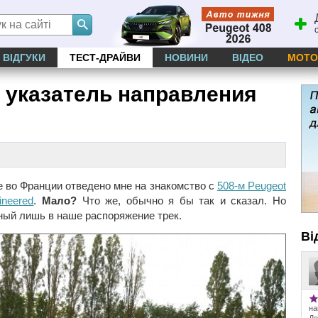
ВІДГУКИ
ТЕСТ-ДРАЙВИ
НОВИНИ
ВІДЕО
МОТО
: указатель направления
е во Франции отведено мне на знакомство с
508-м Peugeot
ineered
.
Мало?
Что же, обычно я бы так и сказал. Но
ный лишь в наше распоряжение трек.
Ві
на