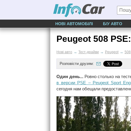
НОВІ АВТОМОБІЛІ
Б/У АВТО
Peugeot 508 PSE
→
→
→
Нові авто
Тест-драйви
Peugeot
508
Розповісти друзям:
Один день...
Ровно столько на тест
в версии PSE – Peugeot Sport Eng
сегодня нам обещали предоставлен