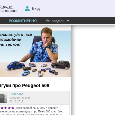
Додати
Вхід
оголошення
РОЗМИТНЕННЯ
Усі розділи
дгуки про
Peugeot
508
Вячеслав
Украина, Днепр
03.12.2019
Всім добрий день, ось я нарешті
важився написати відгук про Пежо 508 фастбек.