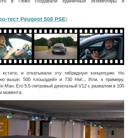
что в Пежо создавали единичные экземпляры и
ео-тест Peugeot 508 PSE
:
 кстати, и откатывали эту гибридную концепцию. Но
но выше: 500 «лошадей» и 730 Нм!... Или, к примеру,
 Ле-Ман. Его 5.5-литровый дизельный V12 с развалом в 100
Нм момента.