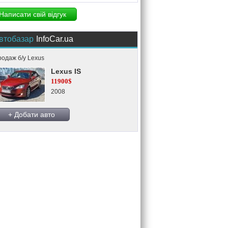
Написати свій відгук
втобазар
InfoCar.ua
одаж б/у Lexus
Lexus IS
11900$
2008
+ Добати авто