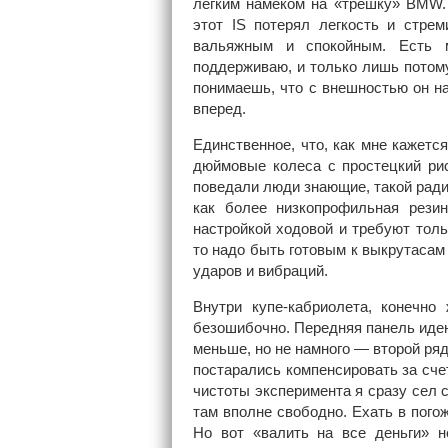
легким намеком на «трешку» BMW. 
этот IS потерял легкость и стрем
вальяжным и спокойным. Есть м
поддерживаю, и только лишь потому,
понимаешь, что с внешностью он на
вперед.
Единственное, что, как мне кажетс
дюймовые колеса с простецкий рис
поведали люди знающие, такой радиу
как более низкопрофильная рези
настройкой ходовой и требуют толь
то надо быть готовым к выкрутасам
ударов и вибраций.
Внутри купе-кабриолета, конечно 
безошибочно. Передняя панель иден
меньше, но не намного — второй ряд
постарались компенсировать за сче
чистоты эксперимента я сразу сел 
там вполне свободно. Ехать в пого
Но вот «валить на все деньги» н