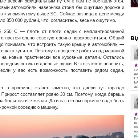
ные версии официальным путем к нам не поставляются.
тровый автомобиль наверняка стоил бы ощутимо дороже и
лю к упомянутому выше SC. Сейчас разница в цене между
о 850 000 рублей, что, согласитесь, весьма ощутимо.
IS 250 C — плоть от плоти седан с имплантированной
то настоятельно советую срочно перекреститься. Общий
Ві
адо понимать, что встроить такую крышу в автомобиль —
не ешака купить». Поэтому в процессе работы над машиной
 на новые практически все кузовные детали. Остались
 передняя оптика и дверные ручки. В это сложно поверить,
 если у вас есть возможность поставить рядом седан,
со
д
С
БА
ав
ет в профиль, станет заметно, что двери тут гораздо
! Прирост составляет ровно 30 см. Поэтому, когда берешь
она большая и тяжелая. Да и на тесном паркинге надо быть
 кромкой соседнюю машину.
Ко
вы
об
по
ві