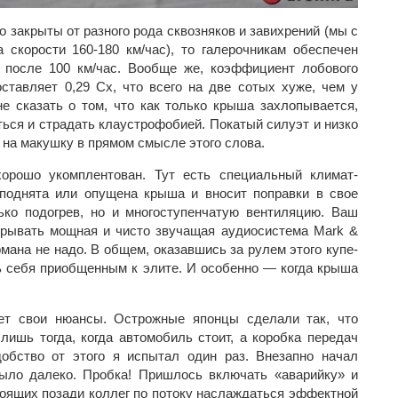
 закрыты от разного рода сквозняков и завихрений (мы с
скорости 160-180 км/час), то галерочникам обеспечен
после 100 км/час. Вообще же, коэффициент лобового
оставляет 0,29 Сх, что всего на две сотых хуже, чем у
не сказать о том, что как только крыша захлопывается,
ься и страдать клаустрофобией. Покатый силуэт и низко
 на макушку в прямом смысле этого слова.
хорошо укомплентован. Тут есть специальный климат-
 поднята или опущена крыша и вносит поправки в свое
ько подогрев, но и многоступенчатую вентиляцию. Ваш
грывать мощная и чисто звучащая аудиосистема Mark &
рмана не надо. В общем, оказавшись за рулем этого купе-
ь себя приобщенным к элите. И особенно — когда крыша
ет свои нюансы. Острожные японцы сделали так, что
лишь тогда, когда автомобиль стоит, а коробка передач
добство от этого я испытал один раз. Внезапно начал
ыло далеко. Пробка! Пришлось включать «аварийку» и
тоящих позади коллег по потоку наслаждаться эффектной