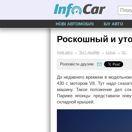
НОВІ АВТОМОБІЛІ
Б/У АВТО
Роскошный и ут
→
→
→
Нові авто
Тест-драйви
Lexus
SC
Розповісти друзям:
До недавнего времени в модельном
430 с мотором V8. Тут надо сказат
машину. Такое положение дел сох
Париже японцы представили нову
складной крышей.