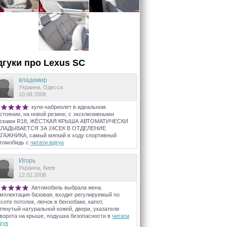
дгуки про
Lexus
SC
владимир
Украина, Одесса
10.08.2008
купе-кабриолет в идеальном
стоянии, на новой резине, с эксклюзивными
исками R18, ЖЁСТКАЯ КРЫША АВТОМАТИЧЕСКИ
КЛАДЫВАЕТСЯ ЗА 24СЕК В ОТДЕЛЕНИЕ
ГАЖНИКА, самый мягкий в ходу спортивный
томобидь с
читати відгук
Игорь
Украина, Киев
12.02.2008
Автомобиль выбрала жена.
мплектация базовая, входит регулируемый по
соте потолок, лючок в бензобаке, капот,
тянутый натуральной кожей, двери, указатели
ворота на крыше, подушка безопасности в
читати
дгук