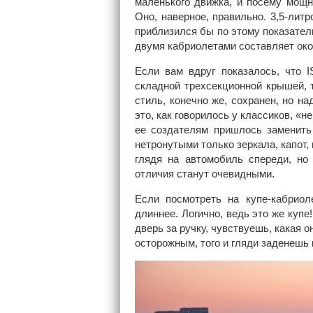
маленького движка, и посему мощ
Оно, наверное, правильно. 3,5-ли
приблизился бы по этому показате
двумя кабриолетами составляет окол
Если вам вдруг показалось, что 
складной трехсекционной крышей, 
стиль, конечно же, сохранен, но н
это, как говорилось у классиков, «
ее создателям пришлось заменить
нетронутыми только зеркала, капот,
глядя на автомобиль спереди, но
отличия станут очевидными.
Если посмотреть на купе-кабриол
длиннее. Логично, ведь это же купе
дверь за ручку, чувствуешь, какая 
осторожным, того и гляди заденешь