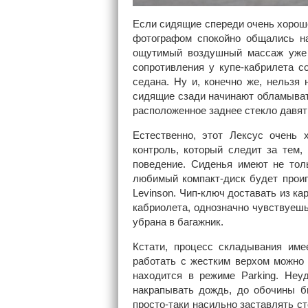
Если сидящие спереди очень хорошо
фотографом спокойно общались на 
ощутимый воздушный массаж уже 
сопротивления у купе-кабрилета с
седана. Ну и, конечно же, нельзя 
сидящие сзади начинают обламыват
расположенное заднее стекло давят
Естественно, этот Лексус очень 
контроль, который следит за тем,
поведение. Сиденья имеют не тол
любимый компакт-диск будет прои
Levinson. Чип-ключ доставать из ка
кабриолета, однозначно чувствуеш
убрана в багажник.
Кстати, процесс складывания име
работать с жестким верхом можно 
находится в режиме Parking. Неу
накрапывать дождь, до обочины б
просто-таки насильно заставлять с