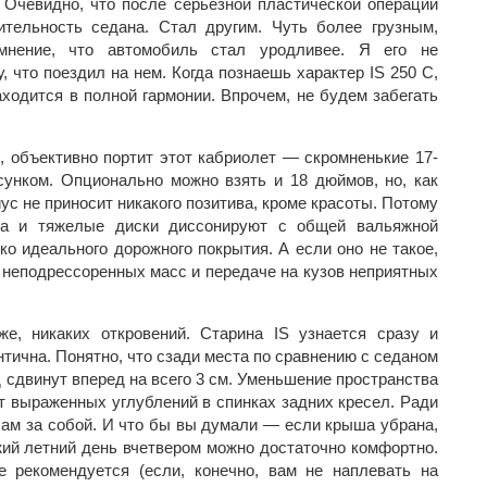
Очевидно, что после серьезной пластической операции
ительность седана. Стал другим. Чуть более грузным,
нение, что автомобиль стал уродливее. Я его не
 что поездил на нем. Когда познаешь характер IS 250 C,
ходится в полной гармонии. Впрочем, не будем забегать
я, объективно портит этот кабриолет — скромненькие 17-
унком. Опционально можно взять и 18 дюймов, но, как
с не приносит никакого позитива, кроме красоты. Потому
на и тяжелые диски диссонируют с общей вальяжной
ко идеального дорожного покрытия. А если оно не такое,
 неподрессоренных масс и передаче на кузов неприятных
же, никаких откровений. Старина IS узнается сразу и
тична. Понятно, что сзади места по сравнению с седаном
 сдвинут вперед на всего 3 см. Уменьшение пространства
т выраженных углублений в спинках задних кресел. Ради
сам за собой. И что бы вы думали — если крыша убрана,
жий летний день вчетвером можно достаточно комфортно.
е рекомендуется (если, конечно, вам не наплевать на