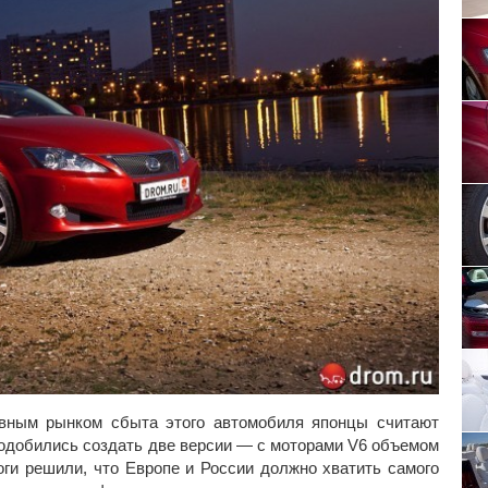
овным рынком сбыта этого автомобиля японцы считают
подобились создать две версии — с моторами V6 объемом
логи решили, что Европе и России должно хватить самого