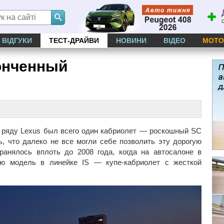
ВІДГУКИ
ТЕСТ-ДРАЙВИ
НОВИНИ
ВІДЕО
МОТО
онченный
 ряду Lexus был всего один кабриолет — роскошный SC
ь, что далеко не все могли себе позволить эту дорогую
ранялось вплоть до 2008 года, когда на автосалоне в
ю модель в линейке IS — купе-кабриолет с жесткой