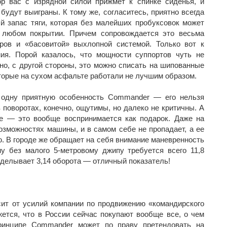
ор вас с изрядной силой прижмет к спинке сиденья, и
будут выиграны. К тому же, согласитесь, приятно всегда
й запас тяги, которая без малейших пробуксовок может
 любом покрытии. Причем сопровождается это весьма
ов и «басовитой» выхлопной системой. Только вот к
ия. Порой казалось, что мощности суппортов чуть не
но, с другой стороны, это можно списать на шипованные
торые на сухом асфальте работали не лучшим образом.
 одну приятную особенность Commander — его нельзя
 поворотах, конечно, ощутимы, но далеко не критичны. А
ке — это вообще воспринимается как подарок. Даже на
озможностях машины, и в самом себе не пропадает, а ее
. В городе же обращает на себя внимание маневренность
 без малого 5-метровому джипу требуется всего 11,8
роделывает 3,14 оборота — отличный показатель!
исит от усилий компании по продвижению «командирского
жется, что в России сейчас покупают вообще все, о чем
ринципе Commander может по праву претендовать на