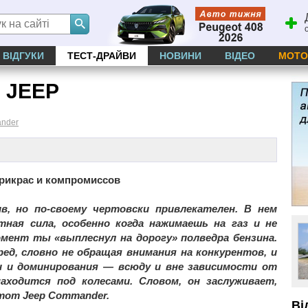
ВІДГУКИ
ТЕСТ-ДРАЙВИ
НОВИНИ
ВІДЕО
МОТО
 JEEP
nder
прикрас и компромиссов
в, но по-своему чертовски привлекателен. В нем
ная сила, особенно когда нажимаешь на газ и не
омент ты «выплеснул на дорогу» полведра бензина.
ед, словно не обращая внимания на конкурентов, и
 и доминирования — всюду и вне зависимости от
ходится под колесами. Словом, он заслуживает,
тот Jeep Commander.
Ві