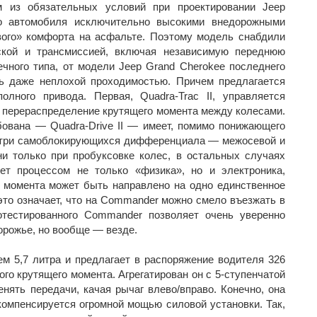
м из обязательных условий при проектировании Jeep
о автомобиля исключительно высокими внедорожными
вого» комфорта на асфальте. Поэтому модель снабдили
ской и трансмиссией, включая независимую переднюю
ечного типа, от модели Jeep Grand Cherokee последнего
нь даже неплохой проходимостью. Причем предлагается
олного привода. Первая, Quadra-Trac II, управляется
за перераспределение крутящего момента между колесами.
бована — Quadra-Drive II — имеет, помимо понижающего
и три самоблокирующихся дифференциала — межосевой и
и только при пробуксовке колес, в остальных случаях
ет процессом не только «физика», но и электроника,
 момента может быть направлено на одно единственное
 это означает, что на Commander можно смело въезжать в
отестированного Commander позволяет очень уверенно
орожье, но вообще — везде.
м 5,7 литра и предлагает в распоряжение водителя 326
го крутящего момента. Агрегатирован он с 5-ступенчатой
нять передачи, качая рычаг влево/вправо. Конечно, она
 компенсируется огромной мощью силовой установки. Так,