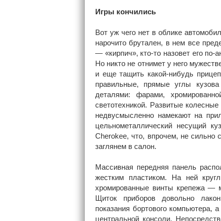
Игры кончились
Вот уж чего нет в облике автомобил
нарочито брутален, в нем все пред
— «кирпич», кто-то назовет его по-а
Но никто не отнимет у него мужеств
и еще тащить какой-нибудь прицеп
правильные, прямые углы кузов
деталями: фарами, хромированно
светотехникой. Развитые колесные
недвусмысленно намекают на прил
цельнометаллический несущий куз
Cherokee, что, впрочем, не сильно
заглянем в салон.
Массивная передняя панель распо
жестким пластиком. На ней круг
хромированные винты крепежа — м
Щиток приборов довольно лакон
показания бортового компьютера, 
центральной консоли. Непосредст