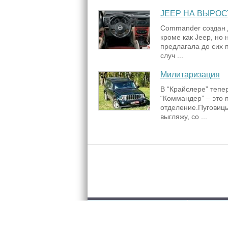
JEEP НА ВЫРОС
Commander создан д
кроме как Jeep, но 
предлагала до сих
случ ...
Милитаризация
В “Крайслере” тепер
“Коммандер” – это 
отделение.Пуговицы
выгляжу, со ...
Розміщенн
2005-2026 © «InfoCar.ua»™
Контакти