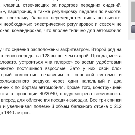
клавиш, отвечающих за подогрев передних сидений,
P, парктроник, а также регулировку педалей по высоте.
я, поскольку баранка перемещается лишь по высоте.
 необходимых электрических регулировок и совсем не
окая, командирская, что вполне типично для автомобиля
му что сиденья расположены амфитеатром. Второй ряд на
 в свою очередь, на 128 выше, чем второй. Правда, места
аловато, устроиться «на галерке» со всеми удобствами
нентно постящиеся взрослые. Зато у них свой блок
оторый полностью независим от основной системы и
 охлажденного воздуха через один напольный и два
енных по бортам автомобиля. Кроме того, конструкцией
тся в пропорции 40/20/40, предусмотрена возможность
 вперед для облегчения посадки-высадки. Все три спинки
 и увеличивая полезный объем багажного отсека с 212
о 1940 литров.