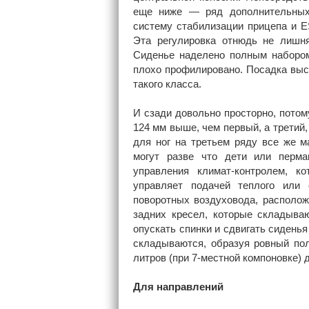
еще ниже — ряд дополнительных 
систему стабилизации прицепа и ES
Эта регулировка отнюдь не лишня
Сиденье наделено полным набором
плохо профилировано. Посадка выс
такого класса.
И сзади довольно просторно, пото
124 мм выше, чем первый, а третий,
для ног на третьем ряду все же м
могут разве что дети или перма
управления климат-контролем, к
управляет подачей теплого или
поворотных воздуховода, располож
задних кресел, которые складываю
опускать спинки и сдвигать сиденья
складываются, образуя ровный пол
литров (при 7-местной компоновке) д
Для направлений