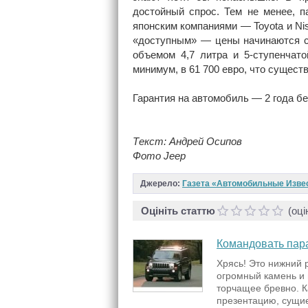
достойный спрос. Тем не менее, п
японским компаниями — Toyota и Ni
«доступным» — цены начинаются с 
объемом 4,7 литра и 5-ступенчат
минимум, в 61 700 евро, что сущес
Гарантия на автомобиль — 2 года бе
Текст: Андрей Осипов
Фото Jeep
Джерело:
Газета «Автомобильные Изве
Оцініть статтю
(оці
Командовать пара
Хрясь! Это нижний 
огромный камень и 
торчащее бревно. К
презентацию, сущие 