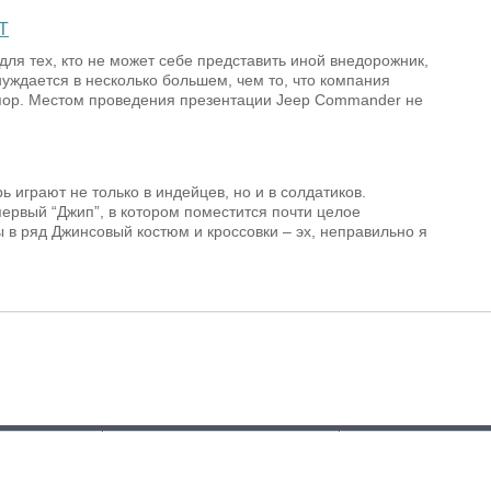
Т
ля тех, кто не может себе представить иной внедорожник,
нуждается в несколько большем, чем то, что компания
 пор. Местом проведения презентации Jeep Commander не
ь играют не только в индейцев, но и в солдатиков.
первый “Джип”, в котором поместится почти целое
 в ряд Джинсовый костюм и кроссовки – эх, неправильно я
я інформації
Популярні марки:
Новинки в каталозі
Автори
Hyundai
Peugeot
Skoda
MG 4 EV Urban