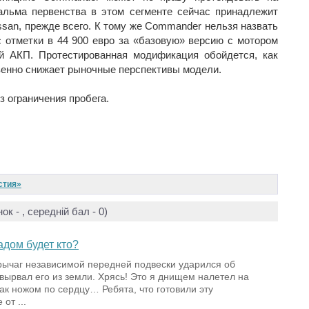
альма первенства в этом сегменте сейчас принадлежит
ssan, прежде всего. К тому же Commander нельзя назвать
отметки в 44 900 евро за «базовую» версию с мотором
ой АКП. Протестированная модификация обойдется, как
твенно снижает рыночные перспективы модели.
з ограничения пробега.
стия»
нок -
, середній бал -
0
)
дом будет кто?
рычаг независимой передней подвески ударился об
вырвал его из земли. Хрясь! Это я днищем налетел на
ак ножом по сердцу… Ребята, что готовили эту
от ...