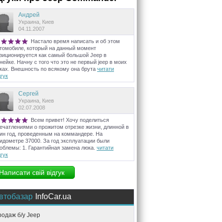
Андрей
Украина, Киев
04.11.2007
Настало время написать и об этом
томобиле, который на данный момент
зиционируется как самый большой Jeep в
нейке. Начну с того что это не первый jeep в моих
ках. Внешность по всякому она брута
читати
дгук
Сергей
Украина, Киев
02.07.2008
Всем привет! Хочу поделиться
ечатлениями о прожитом отрезке жизни, длинной в
ин год, проведенным на коммандере. На
идометре 37000. За год эксплуатации были
облемы: 1. Гарантийная замена люка.
читати
дгук
Написати свій відгук
втобазар
InfoCar.ua
одаж б/у Jeep