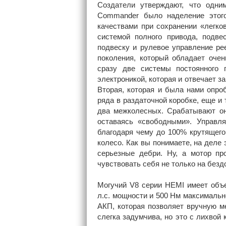
Создатели утверждают, что одни
Commander было наделение этог
качествами при сохранении «легко
системой полного привода, подве
подвеску и рулевое управление ре
поколения, который обладает оче
сразу две системы постоянного п
электроникой, которая и отвечает 
Вторая, которая и была нами опро
ряда в раздаточной коробке, еще 
два межколесных. Срабатывают он
оставаясь «свободными». Управля
благодаря чему до 100% крутящего
колесо. Как вы понимаете, на деле
серьезные дебри. Ну, а мотор пр
чувствовать себя не только на безд
Могучий V8 серии HEMI имеет объе
л.с. мощности и 500 Нм максимально
АКП, которая позволяет вручную ме
слегка задумчива, но это с лихвой