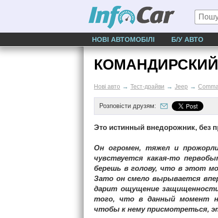
НОВІ АВТОМОБІЛІ
Б/У АВТО
КОМАНДИРСКИЙ
→
→
→
Нові авто
Тест-драйви
Jeep
Comma
Розповісти друзям:
Это истинный внедорожник, без 
Он огромен, тяжел и прожорли
чувствуется какая-то первобыт
берешь в голову, что в этот м
Зато он смело вырывается впер
дарит ощущение защищенности
того, что в данный момент на
чтобы к нему присмотреться, э