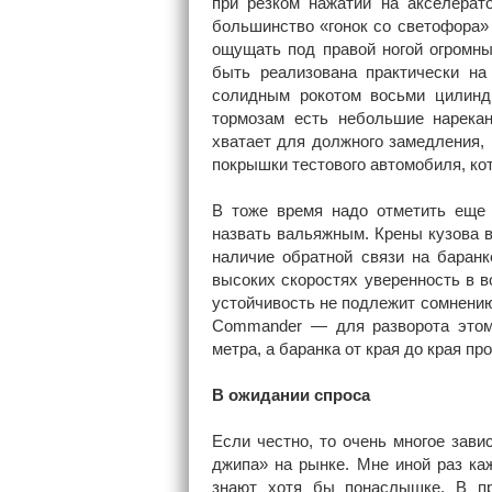
при резком нажатии на акселерат
большинство «гонок со светофора» 
ощущать под правой ногой огромны
быть реализована практически на
солидным рокотом восьми цилиндр
тормозам есть небольшие нарекан
хватает для должного замедления, 
покрышки тестового автомобиля, ко
В тоже время надо отметить еще
назвать вальяжным. Крены кузова в
наличие обратной связи на баран
высоких скоростях уверенность в в
устойчивость не подлежит сомнению
Commander — для разворота этому
метра, а баранка от края до края п
В ожидании спроса
Если честно, то очень многое зав
джипа» на рынке. Мне иной раз ка
знают хотя бы понаслышке. В п