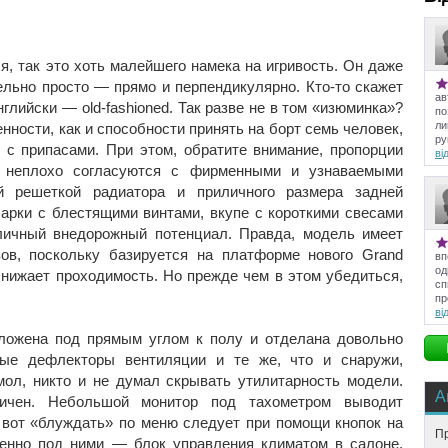
я, так это хоть малейшего намека на игривость. Он даже
ельно просто — прямо и перпендикулярно. Кто-то скажет
ав
нглийски — old-fashioned. Так разве не в том «изюминка»?
по
ли
енности, как и способности принять на борт семь человек,
ру
 с припасами. При этом, обратите внимание, пропорции
ві
а неплохо согласуются с фирменными и узнаваемыми
й решеткой радиатора и приличного размера задней
 арки с блестящими винтами, вкупе с короткими свесами
ичный внедорожный потенциал. Правда, модель имеет
ов, поскольку базируется на платформе нового Grand
вп
од
 снижает проходимость. Но прежде чем в этом убедиться,
сп
пр
ві
ложена под прямым углом к полу и отделана довольно
лые дефлекторы вентиляции и те же, что и снаружи,
ол, никто и не думал скрывать утилитарность модели.
А
ичен. Небольшой монитор под тахометром выводит
а вот «блуждать» по меню следует при помощи кнопок на
Пр
венно под ними — блок управления климатом в салоне,