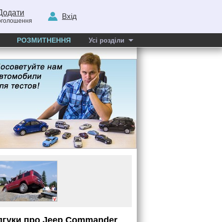
Додати
Вхід
оголошення
РОЗМИТНЕННЯ
Усі розділи
дгуки про
Jeep
Commander