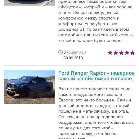
яркий, он все также остается тем
«Фокусом», который мы все хорошо
знаем. Здесь нашли удачный
компромисс между спортом и
комфортом. Если убрать все
шильдики ST, то разглядеть в этом
автомобиле один из самых быстрых
хэтчей в истории будет сложно. ...
0
коментарів
30.09.2019
Ford Ranger Raptor – наверное
самый «злой» пикап в классе
Это не просто топовое исполнение
самого продаваемого пикапа в
Европе, это нечто большее. Самый
крепкий щенок в выводке, который
пошел не в мать-овчарку, а в отца.
Он создан не для преодоления
бездорожья, а для того чтобы летать
по нему, не для того чтобы
приносить палку, а чтобы ее
перекусывать. ...