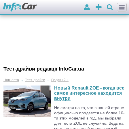
Вхід
Додати
оголошення
Тест-драйви редакції InfoCar.ua
→
→
Нові авто
Тест-драйви
Редакційні
Новый Renault ZOE - когда все
самое интересное находится
внутри
Не смотря на то, что в нашей стране
официально продается не более 10-
ти этих моделей в год, мы выбрали
для теста ZOE не случайно. Ведь на
сегодня это самый продаваемый