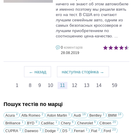
ничего не знают об этом автомобиле
и именно поэтому мы решили взять
его на тест. В США его считают
лучшим семейным авто, одним из
самых безопасных кроссоверов и
лучшим приобретением по
соотношению цена-качество. ...
0
коментарів
28.08.2019
← назад
наступна сторінка →
1
8
9
10
11
12
13
14
59
...
...
Пошук тестів по марці
4
2
1
16
1
16
Acura
Alfa Romeo
Aston Martin
Audi
Bentley
BMW
1
8
1
6
6
20
Brilliance
BYD
Cadillac
Chery
Chevrolet
Citroen
1
1
2
2
1
2
23
CUPRA
Daewoo
Dodge
DS
Ferrari
Fiat
Ford