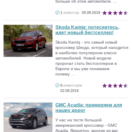
больше об этом автомобиле. ...
1
коментар
05.09.2019
Skoda Kamiq: потеснитесь,
идет новый бестселлер!
Skoda Kamiq - это самый новый
кроcсовер Шкода, который находится
в наиболее популярном классе
автомобилей. Новой модели
пророчат стать бестселлером в
Европе и мы уже понимаем
почему. ...
6
коментарів
02.09.2019
GMC Acadia: примеряем для
наших дорог
У нас на тесте большой
американский кроссовер - GMC
Acadia. Вероятно, многие из вас