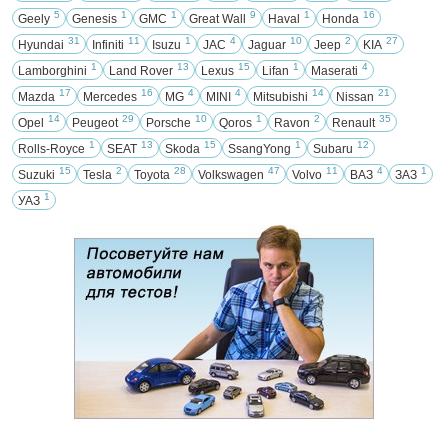
5
1
1
9
1
16
Geely
Genesis
GMC
Great Wall
Haval
Honda
31
11
1
4
10
2
27
Hyundai
Infiniti
Isuzu
JAC
Jaguar
Jeep
KIA
1
13
15
1
4
Lamborghini
Land Rover
Lexus
Lifan
Maserati
17
16
4
4
14
21
Mazda
Mercedes
MG
MINI
Mitsubishi
Nissan
14
29
10
1
2
35
Opel
Peugeot
Porsche
Qoros
Ravon
Renault
1
13
15
1
12
Rolls-Royce
SEAT
Skoda
SsangYong
Subaru
15
2
28
47
11
4
1
Suzuki
Tesla
Toyota
Volkswagen
Volvo
ВАЗ
ЗАЗ
1
УАЗ