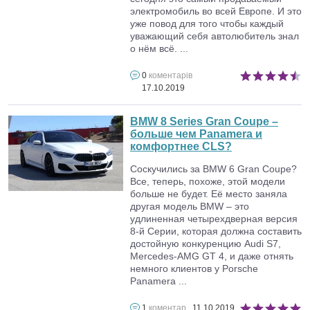
электромобиль во всей Европе. И это
уже повод для того чтобы каждый
уважающий себя автолюбитель знал
о нём всё. ...
0
коментарів
17.10.2019
BMW 8 Series Gran Coupe –
больше чем Panamera и
комфортнее CLS?
Соскучились за BMW 6 Gran Coupe?
Все, теперь, похоже, этой модели
больше не будет. Её место заняла
другая модель BMW – это
удлиненная четырехдверная версия
8-й Серии, которая должна составить
достойную конкуренцию Audi S7,
Mercedes-AMG GT 4, и даже отнять
немного клиентов у Porsche
Panamera ...
1
коментар
11.10.2019